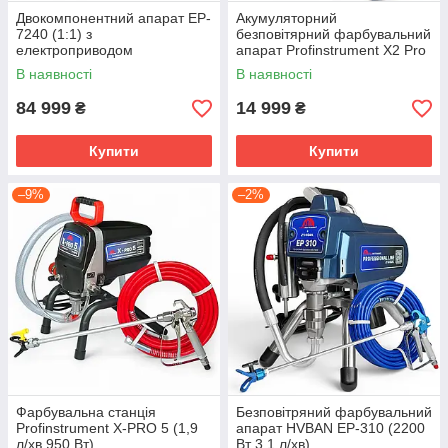
Двокомпонентний апарат EP-
Акумуляторний
7240 (1:1) з
безповітярний фарбувальний
електроприводом
апарат Profinstrument X2 Pro
(1.5 л/хв 500 Вт 21V 6Ah )
В наявності
В наявності
84 999
14 999
₴
₴
Купити
Купити
–9%
–2%
Фарбувальна станція
Безповітряний фарбувальний
Profinstrument X-PRO 5 (1,9
апарат HVBAN EP-310 (2200
л/хв 950 Вт)
Вт 3,1 л/хв)