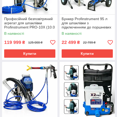
Професійний безповітряний
Бункер Profinstrument 95 л
агрегат для шпаклівки
для шпаклівки з
Profinstrument PRO-10Х (10.0
підключенням до поршневих
л/хв 5000 Вт)
апаратів
В наявності
В наявності
119 999
22 499
₴
₴
125 000 ₴
22 799 ₴
Купити
Купити