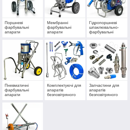
Поршневі
Мембранні
Гідропоршневі
фарбувальні
фарбувальні
шпаклювально-
апарати
апарати
фарбувальні
апарати
Фарбувальне обладнання
Професійна техніка з оперативною
доставкою по Україні
Пневматичні
Комплектуючі для
Запчастини для
фарбувальні
апаратів
апаратів
апарати
безповітряного
безповітряного
У каталозі представлено якісне обладнання для
фарбування
фарбування
фарбування від затребуваних брендів. Всі моделі
відрізняються високою надійністю, простотою
експлуатації, тривалим терміном служби. Великий
вибір додаткових аксесуарів для вирішення