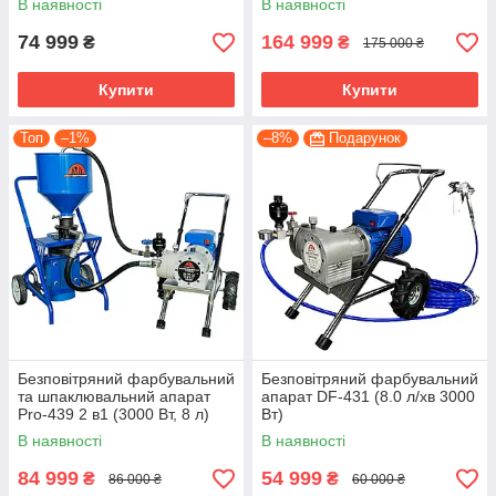
02
Нашим клієнтам доступні апарати, які працюють від
В наявності
В наявності
(10.3 л/хв 4000 Вт)
електромережі (220 або 380 Вт), бензинового
74 999
164 999
₴
₴
175 000 ₴
двигуна або стисненого повітря.
Купити
Купити
Топ
–1%
–8%
Подарунок
03
Вам доступні мембранні, поршневі та гідропоршневі
агрегати з різною потужністю та продуктивністю.
04
Завжди в наявності апаратура для порошкового
фарбування, запчастини та комплектуючі для
Безповітряний фарбувальний
Безповітряний фарбувальний
обладнання для фарбування.
та шпаклювальний апарат
апарат DF-431 (8.0 л/хв 3000
Pro-439 2 в1 (3000 Вт, 8 л)
Вт)
В наявності
В наявності
84 999
54 999
₴
₴
86 000 ₴
60 000 ₴