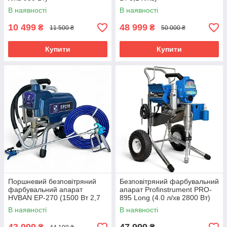
В наявності
В наявності
10 499
48 999
₴
₴
11 500 ₴
50 000 ₴
Купити
Купити
Поршневий безповітряний
Безповітряний фарбувальний
фарбувальний апарат
апарат Profinstrument PRO-
HVBAN EP-270 (1500 Вт 2,7
895 Long (4.0 л/хв 2800 Вт)
л/хв)
В наявності
В наявності