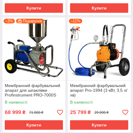
Купити
Купити
–3%
Подарунок
–11%
Мембранний фарбувальний
Мембранний фарбувальний
апарат для шпаклівки
апарат Pro-1994 (3 кВт, 3,5 л/
Profinstrument PRO-7000S
хв)
(8.3 л, 4.5 кВт) Безповітряний
В наявності
В наявності
фарбувальний апарат
68 999
25 799
₴
₴
71 000 ₴
29 000 ₴
Купити
Купити