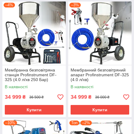
–4%
–3%
Мембранна безповітряна
Мембранний безповітряний
станція Profinstrument DF-
апарат Profinstrument DF-325
325 (4.0 л/хв 250 Бар)
(4.0 л/хв)
В наявності
В наявності
34 999
34 999
₴
₴
36 500 ₴
36 000 ₴
Купити
Купити
–10%
Топ
–2%