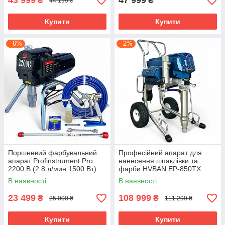
43 999
47 999
₴
₴
44 199 ₴
Купити
Купити
–6%
–2%
Поршневий фарбувальний
Професійний апарат для
апарат Profinstrument Pro
нанесення шпаклівки та
2200 В (2.8 л/мин 1500 Вт)
фарби HVBAN EP-850TX
(HB1395 7.6 л/хв 4000Вт)
В наявності
В наявності
23 499
108 999
₴
₴
25 000 ₴
111 299 ₴
Купити
Купити