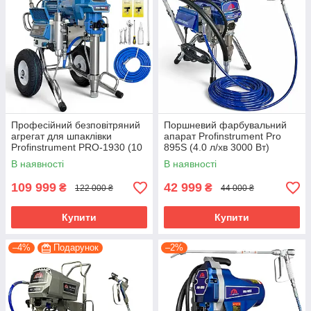
Професійний безповітряний
Поршневий фарбувальний
агрегат для шпаклівки
апарат Profinstrument Pro
Profinstrument PRO-1930 (10
895S (4.0 л/хв 3000 Вт)
л/хв 4000 Вт)
В наявності
В наявності
109 999
42 999
₴
₴
122 000 ₴
44 000 ₴
Купити
Купити
–4%
Подарунок
–2%