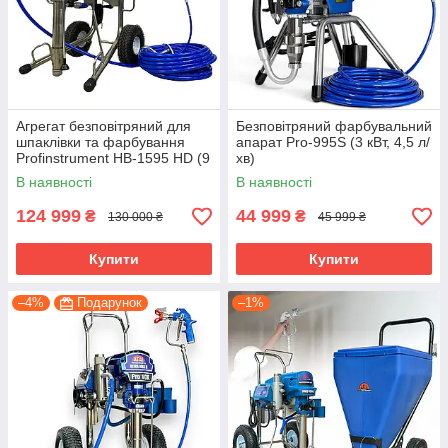
Агрегат безповітряний для
Безповітряний фарбувальний
шпаклівки та фарбування
апарат Pro-995S (3 кВт, 4,5 л/
Profinstrument HB-1595 HD (9
хв)
л/хв 4500 Вт) (HVBAN)
В наявності
В наявності
124 999
44 999
₴
₴
130 000 ₴
45 999 ₴
Купити
Купити
–4%
Подарунок
–1%