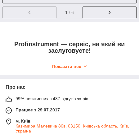
1
/ 6
Profinstrument — сервіс, на який ви
заслуговуєте!
Показати все
Обладнання та аксесуари завжди є на
власному складі у достатній кількості.
Про нас
99% позитивних з 487 відгуків за рік
Працює з 29.07.2017
м. Київ
Казимира Малевича 86в, 03150, Київська область, Київ,
Допомагаємо обрати найкращу модель
Україна
залежно від ваших поточних потреб.