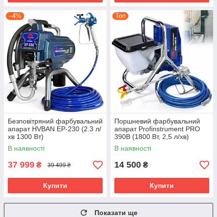
–4%
Топ
Безповітряний фарбувальний
Поршневий фарбувальний
апарат HVBAN EP-230 (2.3 л/
апарат Profinstrument PRO
хв 1300 Вт)
390B (1800 Вт, 2,5 л/хв)
В наявності
В наявності
37 999
14 500
₴
₴
39 499 ₴
Купити
Купити
Показати ще