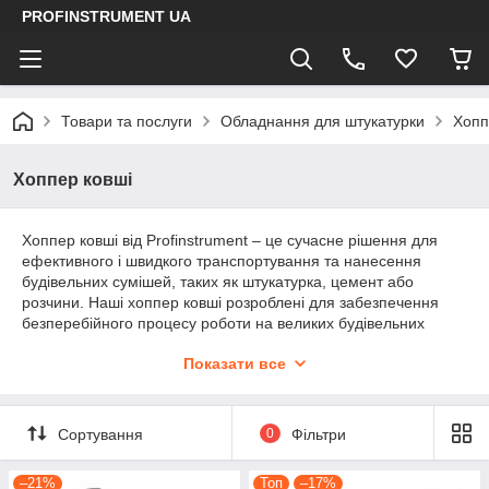
PROFINSTRUMENT UA
Товари та послуги
Обладнання для штукатурки
Хопп
Хоппер ковші
Хоппер ковші від Profinstrument – це сучасне рішення для
ефективного і швидкого транспортування та нанесення
будівельних сумішей, таких як штукатурка, цемент або
розчини. Наші хоппер ковші розроблені для забезпечення
безперебійного процесу роботи на великих будівельних
об'єктах. Завдяки їхній конструкції, ви зможете з легкістю
Показати все
завантажувати та подавати матеріали, що забезпечить
значну економію часу і підвищення продуктивності.
Сортування
0
Фільтри
–21%
Топ
–17%