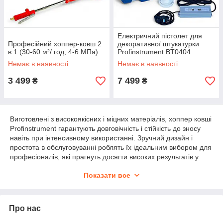
Електричний пістолет для
Професійний хоппер-ковш 2
декоративної штукатурки
в 1 (30-60 м²/ год, 4-6 МПа)
Profinstrument BT0404
Немає в наявності
Немає в наявності
3 499
7 499
₴
₴
Виготовлені з високоякісних і міцних матеріалів, хоппер ковші
Profinstrument гарантують довговічність і стійкість до зносу
навіть при інтенсивному використанні. Зручний дизайн і
простота в обслуговуванні роблять їх ідеальним вибором для
професіоналів, які прагнуть досягти високих результатів у
своїй роботі. Обираючи хоппер ковші від Profinstrument, ви
Показати все
забезпечуєте стабільність і ефективність кожного етапу
будівельного процесу, знижуючи витрати і підвищуючи
загальну якість виконання робіт.
Про нас