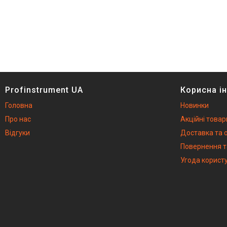
Profinstrument UA
Корисна і
Головна
Новинки
Про нас
Акційні товар
Відгуки
Доставка та 
Повернення т
Угода корист