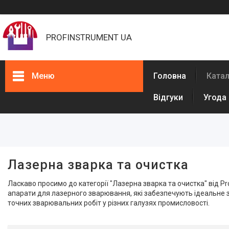
PROFINSTRUMENT UA
Меню
Головна
Ката
Відгуки
Угода
Фільтри
Обладнання для лазерного
різання
Шліфувальні машини
Лазерна зварка та очистка
Лазерні нівеліри, рівні, сканери
Світлофільтри
Ласкаво просимо до категорії "Лазерна зварка та очистка" від P
апарати для лазерного зварювання, які забезпечують ідеальне з
Установки для аргонодугового
точних зварювальних робіт у різних галузях промисловості.
зварювання