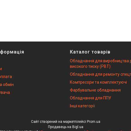
нформація
Каталог товарів
Обладнання для виробництва 
високого тиску (РВТ)
и
Обладнання для ремонту спецт
оплата
Компресори та комплектуючі
а обмін
Фарбувальне обладнання
увача
Обладнання для ППУ
Інші категорії
Сайт створений на маркетплейсі
Prom.ua
Продавець на Bigl.ua