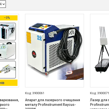
–3%
нів
3900061
390007
зварювання,
Апарат для лазерного очищення
Лазер для
ерного
металу Profinstrument Raycus-
Profinstru