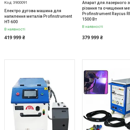
3900091
Апарат для лазерного 
Обладнання для ремонту
різання та очищення ме
спецтехніки
Електро дугова машина для
Profinstrument Raycus 
напилення металів Profinstrument
Бурові установки
1500 Вт
HT-600
Обладнання для чистки
В наявності
В наявності
сонячних панелей
419 999 ₴
379 999 ₴
Генератори
Тельфери та каретки
Плазморізи і Зварювальне
обладнання
Акумуляторний інструмент
Машини для миття підлоги
Акція
Іонізатори води