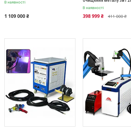
очищення металу 3в1 2
Інструменти PDR
В наявності
В наявності
Автохімчистка, детейлінг
1 109 000 ₴
398 999 ₴
411 000 ₴
Компресори та комплектуючі
Фарбування авто
Споттери
Обладнання для СТО
Фени для зварювання ПВХ
Лебідки та комплектуючі OFF-
ROAD
Лазерна зварка та очистка
Плиткорізи та комплектуючі
Інструмент для шліфування та
оздоблення стін
Устаткування для
порошкового фарбування
Екскаватори та комплектуючі
Автономні повітряні опалювачі
Швидкомонтажні пістолети