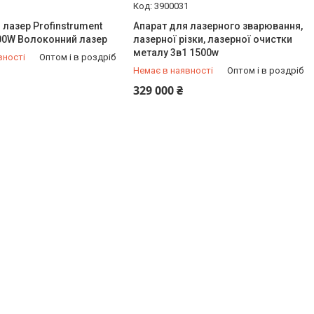
1
3900031
 лазер Profinstrument
Апарат для лазерного зварювання,
00W Волоконний лазер
лазерної різки, лазерної очистки
металу 3в1 1500w
вності
Оптом і в роздріб
Немає в наявності
Оптом і в роздріб
933-92-56
+380 (66) 933-92-56
329 000 ₴