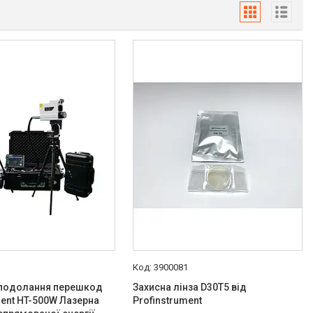
1
3900081
 подолання перешкод
Захисна лінза D30T5 від
ment HT-500W Лазерна
Profinstrument