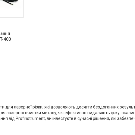
вання
T-400
 для лазерної різки, які дозволяють досягти бездоганних результат
 для лазерної очистки металу, які ефективно видаляють іржу, окал
від Profinstrument, ви інвестуєте в сучасні рішення, які забезпе