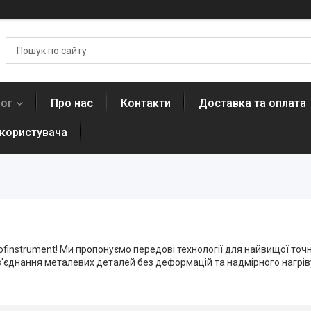
лог
Про нас
Контакти
Доставка та оплата
 користувача
rofinstrument! Ми пропонуємо передові технології для найвищої точ
'єднання металевих деталей без деформацій та надмірного нагріву