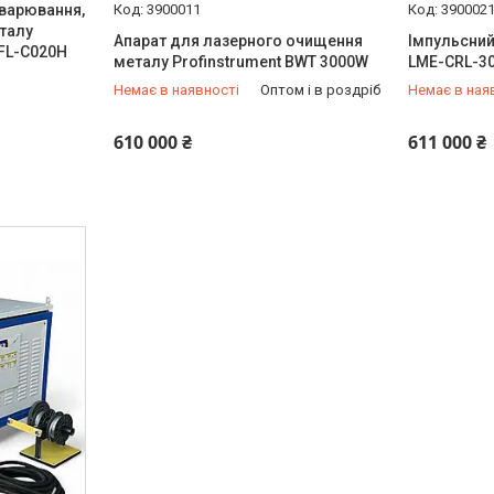
зварювання,
3900011
390002
талу
Апарат для лазерного очищення
Імпульсний
RFL-C020H
металу Profinstrument BWT 3000W
LME-CRL-3
Немає в наявності
Оптом і в роздріб
Немає в ная
+380 (66) 933-92-56
+380 (66) 
610 000 ₴
611 000 ₴