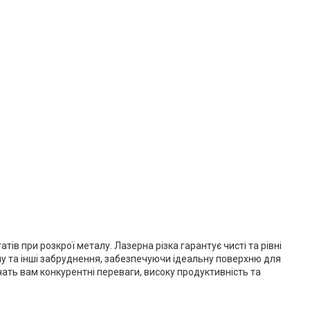
ів при розкрої металу. Лазерна різка гарантує чисті та рівні
ину та інші забруднення, забезпечуючи ідеальну поверхню для
чать вам конкурентні переваги, високу продуктивність та