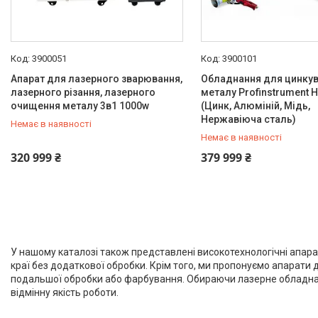
3900051
3900101
Апарат для лазерного зварювання,
Обладнання для цинку
лазерного різання, лазерного
металу Profinstrument H
очищення металу 3в1 1000w
(Цинк, Алюміній, Мідь,
Нержавіюча сталь)
Немає в наявності
Немає в наявності
+380 (66) 933-92-56
+380 (66) 933-92-56
320 999 ₴
379 999 ₴
У нашому каталозі також представлені високотехнологічні апарати
краї без додаткової обробки. Крім того, ми пропонуємо апарати
подальшої обробки або фарбування. Обираючи лазерне обладнання 
відмінну якість роботи.