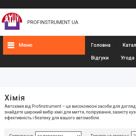
PROFINSTRUMENT UA
Меню
Головна
Ката
Відгуки
Угода
Фільтри
Автошампуні
Автомобільні очищувачі
Хімія
Автохімія від Profinstrument – це високоякісні засоби для догл
Каталог
знайдете широкий вибір хімії для миття, полірування, захисту к
ефективність і безпеку для вашого автомобіля.
Фарбувальне обладнання
Обладнання для штукатурки