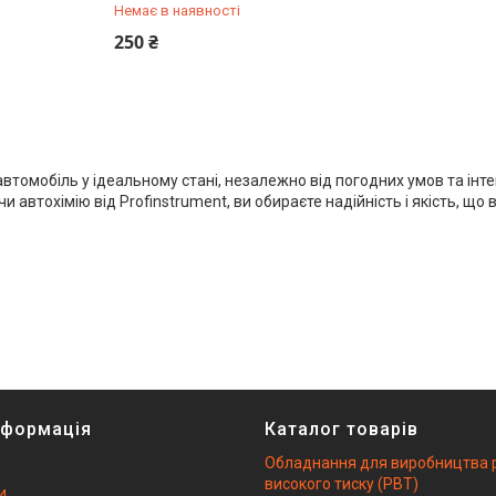
Немає в наявності
+380 (66) 933-92-56
250 ₴
втомобіль у ідеальному стані, незалежно від погодних умов та інт
автохімію від Profinstrument, ви обираєте надійність і якість, щ
нформація
Каталог товарів
Обладнання для виробництва 
високого тиску (РВТ)
и