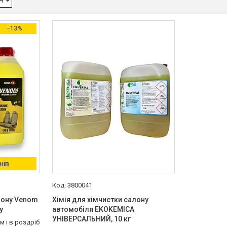
–13%
нів
3800041
лону Venom
Хімія для хімчистки салону
у
автомобіля EKOKEMICA
УНІВЕРСАЛЬНИЙ, 10 кг
м і в роздріб