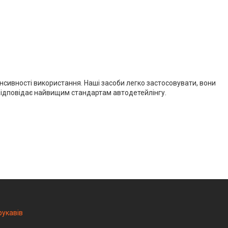
енсивності використання. Наші засоби легко застосовувати, вони
о відповідає найвищим стандартам автодетейлінгу.
рукавів