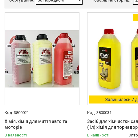
Машини для розмітки доріг
Обладнання для ППУ
Обладнання для виробництва
рукавів високого тиску (РВТ)
Обладнання для бетонних
підлог
Обладнання для прочищення
труб
Обладнання для прочистки
вентиляційних систем
Мийки високого тиску
Аксесуари для мийок високого
тиску
Інструменти PDR
Залишилось 7 д
Автохімчистка, детейлінг
3800021
3800031
Tornador (cyclone), торнадор,
Хімія, хімія для миття авто та
Засіб для хімчистки са
пневмопістолет для хімчистки
моторів
(1л) хімія для торнадор
Миючі Пилососи, будівельні та
В наявності
В наявності
Опто
пароочисники