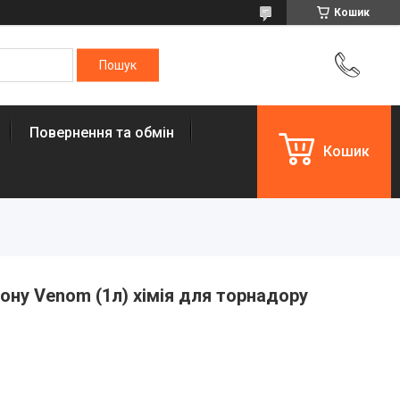
Кошик
Повернення та обмін
Кошик
лону Venom (1л) хімія для торнадору