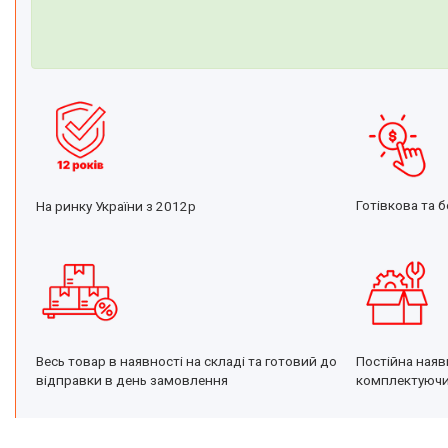
Іонізатори води
Готівкова та б
На ринку України з 2012р
Постійна наяв
Весь товар в наявності на складі та готовий до
комплектуюч
відправки в день замовлення