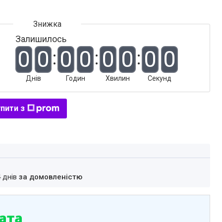
Залишилось
0
0
0
0
0
0
0
0
Днів
Годин
Хвилин
Секунд
пити з
4 днів
за домовленістю