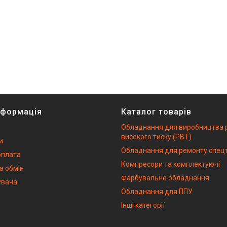
нформація
Каталог товарів
Обладнання для виробництва 
високого тиску (РВТ)
и
Обладнання для ремонту спецт
оплата
Компресори та комплектуючі
а обмін
Фарбувальне обладнання
увача
Обладнання для ППУ
Інші категорії