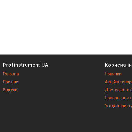
Profinstrument UA
Корисна і
Головна
Новинки
Про нас
Акційні товар
Відгуки
Доставка та 
Повернення т
Угода корист