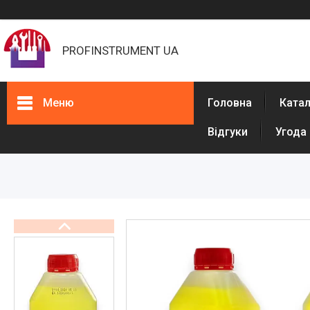
PROFINSTRUMENT UA
Меню
Головна
Ката
Відгуки
Угода
Каталог
Фарбувальне обладнання
Обладнання для штукатурки
Машини для розмітки доріг
Обладнання для ППУ
Обладнання для виробництва
рукавів високого тиску (РВТ)
Обладнання для бетонних
підлог
Обладнання для прочищення