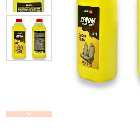
труб
Обладнання для прочистки
вентиляційних систем
Мийки високого тиску
Аксесуари для мийок високого
тиску
Інструменти PDR
Автохімчистка, детейлінг
Компресори та комплектуючі
Фарбування авто
Споттери
Обладнання для СТО
Фени для зварювання ПВХ
Лебідки та комплектуючі OFF-
ROAD
Лазерна зварка та очистка
Плиткорізи та комплектуючі
Інструмент для шліфування та