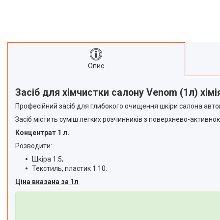
оздоблення стін
Устаткування для
порошкового фарбування
Екскаватори та комплектуючі
Автономні повітряні опалювачі
Опис
Швидкомонтажні пістолети
Обладнання для ремонту
спецтехніки
Засіб для хімчистки салону Venom (1л) хім
Бурові установки
Професійний засіб для глибокого очищення шкіри салона автом
Обладнання для чистки
Засіб містить суміш легких розчинників з поверхнево-активною
сонячних панелей
Концентрат 1 л.
Генератори
Розводити:
Тельфери та каретки
Шкіра 1:5;
Плазморізи і Зварювальне
Текстиль, пластик 1:10.
обладнання
Ціна вказана за 1л
Акумуляторний інструмент
Машини для миття підлоги
Акція