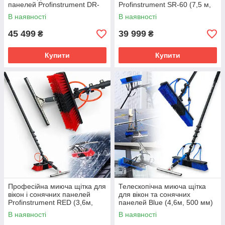
панелей Profinstrument DR-
Profinstrument SR-60 (7,5 м,
240 (7,5 м)
60 см, 24 V)
В наявності
В наявності
45 499
39 999
₴
₴
Купити
Купити
Професійна миюча щітка для
Телескопічна миюча щітка
вікон і сонячних панелей
для вікон та сонячних
Profinstrument RED (3,6м,
панелей Blue (4,6м, 500 мм)
300 мм)
В наявності
В наявності