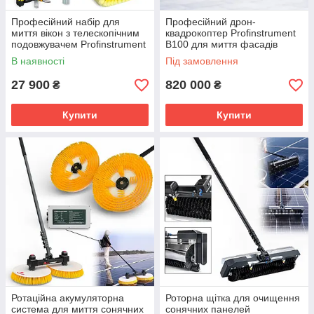
Професійний набір для
Професійний дрон-
миття вікон з телескопічним
квадрокоптер Profinstrument
подовжувачем Profinstrument
B100 для миття фасадів
QX-G60 (6 м)
В наявності
Під замовлення
27 900
820 000
₴
₴
Купити
Купити
Ротаційна акумуляторна
Роторна щітка для очищення
система для миття сонячних
сонячних панелей