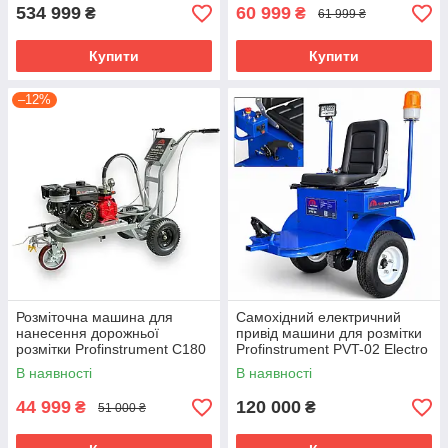
534 999
60 999
₴
₴
61 999 ₴
Купити
Купити
–12%
Розміточна машина для
Самохідний електричний
нанесення дорожньої
привід машини для розмітки
розмітки Profinstrument C180
Profinstrument PVT-02 Electro
(4 л/хв 250 бар)
(16 км/год)
В наявності
В наявності
44 999
120 000
₴
₴
51 000 ₴