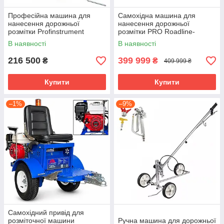
Професійна машина для
Самохідна машина для
нанесення дорожньої
нанесення дорожньої
розмітки Profinstrument
розмітки PRO Roadline-
HVBAN HB 5900 (Honda
400HS (10 л/хв)
В наявності
В наявності
GX160, 5,5 к.с.) на 2 пости
216 500
399 999
₴
₴
409 999 ₴
Купити
Купити
–1%
–9%
Самохідний привід для
розміточної машини
Ручна машина для дорожньої