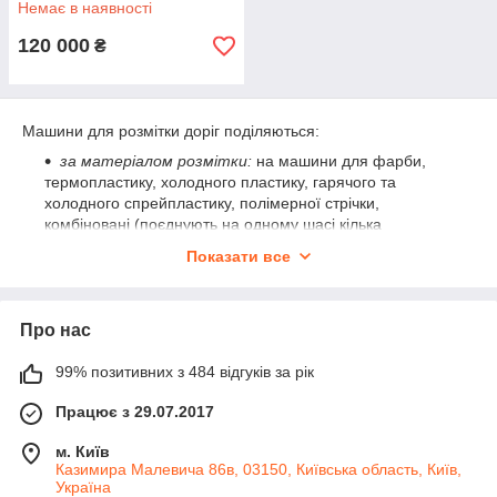
Немає в наявності
120 000
₴
Машини для розмітки доріг поділяються:
за матеріалом розмітки:
на машини для фарби,
термопластику, холодного пластику, гарячого та
холодного спрейпластику, полімерної стрічки,
комбіновані (поєднують на одному шасі кілька
матеріалів, зазвичай два);
Показати все
за способом керування:
з ручним керуванням, з
автоматичним керуванням;
за сферою застосування:
для малих обсягів робіт
Про нас
(ремонт доріг, мости, невеликі вулиці, паркінги тощо),
міські, магістральні.
99% позитивних з 484 відгуків за рік
Залежно від розмірів обладнання та шасі для його
Працює з 29.07.2017
встановлення можна виділити три основні групи розміткових
машин. Малогабаритні ручні на візках; середніх розмірів на
м. Київ
власних самохідних або причепних шасі; середні та великі на
Казимира Малевича 86в, 03150, Київська область, Київ,
шасі серійних вантажних автомобілів: від малих
Україна