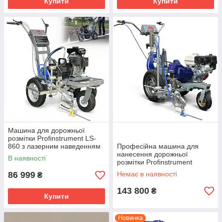
Купити
Купити
Машина для дорожньої
розмітки Profinstrument LS-
860 з лазерним наведенням
Професійна машина для
(5,5 к.с. 4,5 л/хв 200 бар)
нанесення дорожньої
В наявності
розмітки Profinstrument
HVBAN HB 3400 (Honda
86 999
Немає в наявності
₴
GX160, 5,5 к.с.)
143 800
₴
Купити
Новинка