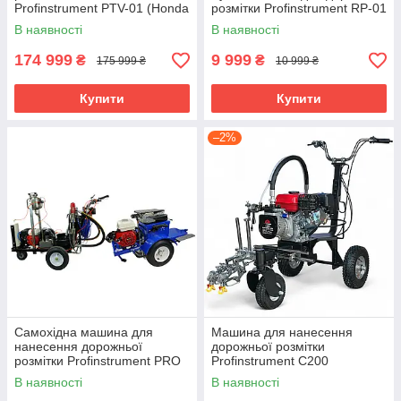
Profinstrument PTV-01 (Honda
розмітки Profinstrument RP-01
GX200, 6,5 к.с.)
В наявності
В наявності
174 999
9 999
₴
₴
175 999 ₴
10 999 ₴
Купити
Купити
–2%
Самохідна машина для
Машина для нанесення
нанесення дорожньої
дорожньої розмітки
розмітки Profinstrument PRO
Profinstrument C200
Roadline-600HS
(Kemage, 7,5 к.с., для
В наявності
В наявності
паркінгів, доріг і майданчиків)