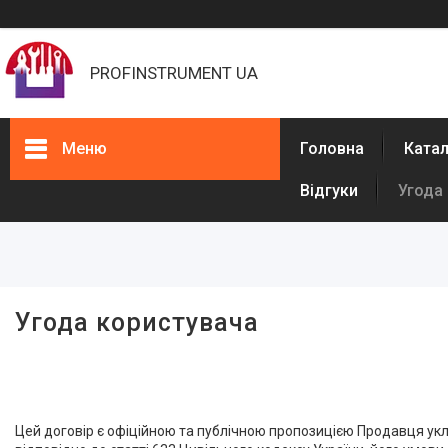
PROFINSTRUMENT UA
Меню
Головна
Ката
Відгуки
Угода
Каталог
Фарбувальне обладнання
Обладнання для штукатурки
Машини для розмітки доріг
Обладнання для ППУ
Угода користувача
Обладнання для виробництва
рукавів високого тиску (РВТ)
Обладнання для бетонних
підлог
Цей договір є офіційною та публічною пропозицією Продавця уклас
Обладнання для прочищення