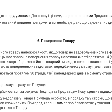
Договору, умовами Договору і цінами, запропонованими Продавцем 
останній повинен повідомити всі необхідні дані, що однозначно ід
6. Повернення Товару
чого товару належної якості, якщо товар не задовольнив його за ф
ь має право на повернення товару належної якості протягом 14 (ч
вся і якщо збережено його товарний вигляд, споживчі властивості, 
гають поверненню на підставах, передбачених у цьому пункті, затв
ійснюється протягом 30 (тридцяти) календарних днів з моменту отр
ереказу на рахунок Покупця.
здійснюється за рахунок Покупця та Продавцем Покупцеві не відшко
у недоліків у Товарі, Покупець особисто, в порядку та у строки, щ
в споживачів». При пред’явленні вимог про безоплатне усунення не
о такого Товару.