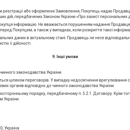
при реєстрації або оформленні Замовлення, Покупець надає Продавц
нших дій, передбачених Законом України «Про захист персональних д
Покупця інформацію. Не вважається порушенням надання Продавцем 
ь перед Покупцем, а також у випадках, коли розкриття такої інфор
нальних даних в актуальному стані. Продавець не несе відповідальн
стю її дійсності.
9. Інші умови
до чинного законодавства України.
уються шляхом переговорів. У випадку недосягнення врегулювання 
вих органів відповідно до чинного законодавства України.
носторонньому порядку, передбаченому п. 5.2.1. Договору. Крім то
м України.
0, Україна