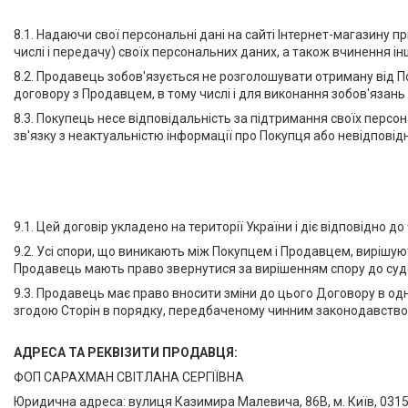
8.1. Надаючи свої персональні дані на сайті Інтернет-магазину 
числі і передачу) своїх персональних даних, а також вчинення і
8.2. Продавець зобов'язується не розголошувати отриману від 
договору з Продавцем, в тому числі і для виконання зобов'язан
8.3. Покупець несе відповідальність за підтримання своїх персо
зв'язку з неактуальністю інформації про Покупця або невідповідні
9.1. Цей договір укладено на території України і діє відповідно 
9.2. Усі спори, що виникають між Покупцем і Продавцем, виріш
Продавець мають право звернутися за вирішенням спору до судо
9.3. Продавець має право вносити зміни до цього Договору в од
згодою Сторін в порядку, передбаченому чинним законодавство
АДРЕСА ТА РЕКВІЗИТИ ПРОДАВЦЯ:
ФОП САРАХМАН СВІТЛАНА СЕРГІЇВНА
Юридична адреса: вулиця Казимира Малевича, 86В, м. Київ, 0315