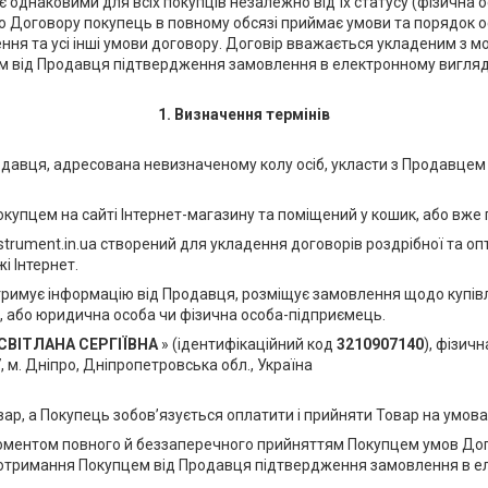
и є однаковими для всіх покупців незалежно від їх статусу (фізичн
 Договору покупець в повному обсязі приймає умови та порядок о
ння та усі інші умови договору. Договір вважається укладеним з 
м від Продавця підтвердження замовлення в електронному вигляд
1.
Визначення термінів
родавця, адресована невизначеному колу осіб, укласти з Продавцем 
 покупцем на сайті Інтернет-магазину та поміщений у кошик, або в
strument.in.ua створений для укладення договорів роздрібної та оп
 Інтернет.
 отримує інформацію від Продавця, розміщує замовлення щодо купівл
ті, або юридична особа чи фізична особа-підприємець.
ВІТЛАНА СЕРГІЇВНА
» (ідентифікаційний код
3210907140
), фізич
, м. Дніпро, Дніпропетровська обл., Україна
вар, а Покупець зобов’язується оплатити і прийняти Товар на умов
моментом повного й беззаперечного прийняттям Покупцем умов Д
 отримання Покупцем від Продавця підтвердження замовлення в еле