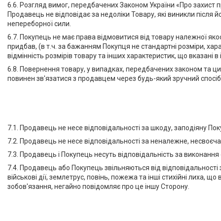
6.6. Розгляд вимог, передбачених Законом України «Про захист
Продавець не відповідає за недоліки Товару, які виникли після 
непереборної сили.
6.7. Покупець не має права відмовитися від товару належної як
придбав, (в т.ч. за бажанням Покупця не стандартні розміри, хар
відмінність розмірів товару та інших характеристик, що вказані в
6.8. Повернення товару, у випадках, передбачених законом та ц
повинен зв'язатися з продавцем через будь-який зручний спосі
7.1. Продавець не несе відповідальності за шкоду, заподіяну П
7.2. Продавець не несе відповідальності за неналежне, несвоєч
7.3. Продавець і Покупець несуть відповідальність за виконання
7.4. Продавець або Покупець звільняються від відповідальності
військові дії, землетрус, повінь, пожежа та інші стихійні лиха, 
зобов'язання, негайно повідомляє про це іншу Сторону.