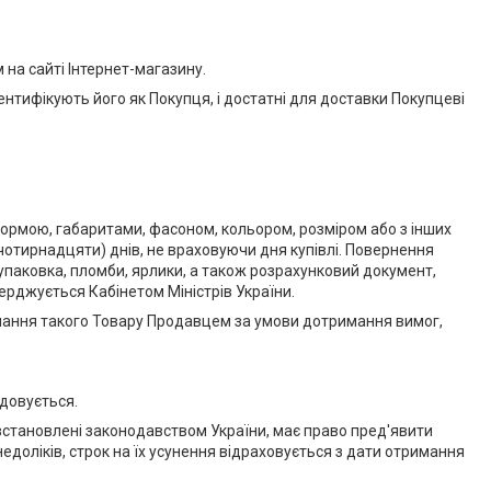
на сайті Інтернет-магазину.
ентифікують його як Покупця, і достатні для доставки Покупцеві
ормою, габаритами, фасоном, кольором, розміром або з інших
отирнадцяти) днів, не враховуючи дня купівлі. Повернення
упаковка, пломби, ярлики, а також розрахунковий документ,
ерджується Кабінетом Міністрів України.
имання такого Товару Продавцем за умови дотримання вимог,
довується.
о встановлені законодавством України, має право пред'явити
доліків, строк на їх усунення відраховується з дати отримання