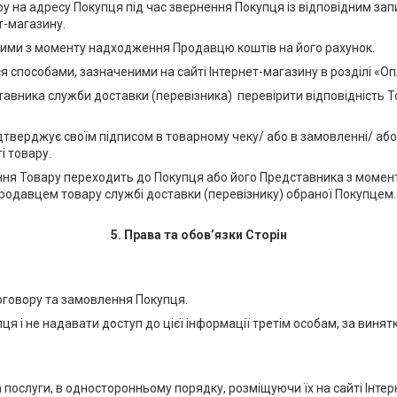
ру на адресу Покупця під час звернення Покупця із відповідним з
т-магазину.
ними з моменту надходження Продавцю коштів на його рахунок.
 способами, зазначеними на сайті Інтернет-магазину в розділі «Оп
ставника служби доставки (перевізника) перевірити відповідність Т
дтверджує своїм підписом в товарному чеку/ або в замовленні/ або 
і товару.
ення Товару переходить до Покупця або його Представника з момен
 Продавцем товару службі доставки (перевізнику) обраної Покупцем
5. Права та обов’язки Сторін
Договору та замовлення Покупця.
ця і не надавати доступ до цієї інформації третім особам, за виня
 послуги, в односторонньому порядку, розміщуючи їх на сайті Інтер