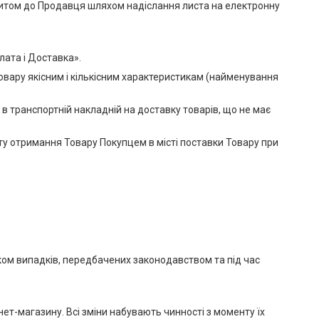
апитом до Продавця шляхом надіслання листа на електронну
лата і Доставка».
овару якісним і кількісним характеристикам (найменування
в транспортній накладній на доставку товарів, що не має
ту отримання Товару Покупцем в місті поставки Товару при
.
тком випадків, передбачених законодавством та під час
нет-магазину. Всі зміни набувають чинності з моменту їх