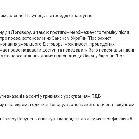
Замовлення, Покупець підтверджує наступне:
іну дії Договору, а також протягом необмеженого терміну після
 про права, встановлених Законом України "Про захист
 виконання умов цього Договору, можливості проведення
 має право надавати доступ та передавати його персональні дані
єкта персональних даних відповідно до Закону України "Про
уги вказані на сайті у гривнях з урахуванням ПДВ.
у ціна окремої одиниці Товару, вартість якої оплачена Покупцем
вки Товару Покупець сплачує відповідно до діючих тарифів служб