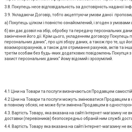
Іонізатори води
3.8. Покупець несе відповідальність за достовірність наданої і
3.9. Укладаючи Договір, тобто акцептуючи умови даної пропози
а) Покупець цілком і повністю ознайомлений, і згоден з умовами ц
б) він дає дозвіл на збір, обробку та передачу персональних дан
закінчення його дії. Крім цього, укладенням договору Покупець
персональних даних", про цілі збору даних, а також про те, щ
взаєморозрахунків, а також для отримання рахунків, актів та і
третім особам без будь-яких додаткових повідомлень Покупця з 
захист персональних даних" йому відомий і зрозумілий.
4.1 Ціни на Товари та послуги визначаються Продавцем самостійно
4.2 Ціни на Товари та послуги можуть змінюватися Продавцем в 
в повному обсязі, не може бути змінена Продавцем в односторо
4.3. Вартість Товару, яка вказана на сайті Інтернет-магазину н
доставки (перевізників) безпосередньо обраній ним службі доста
4.4. Вартість Товару яка вказана на сайті Інтернет-магазину не 