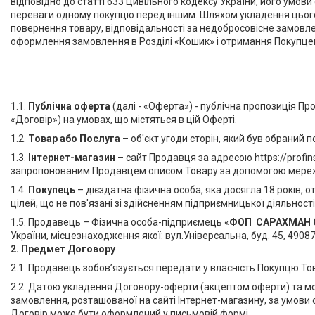
відповідно до статті 633 Цивільного кодексу України, його умов
труб
переваги одному покупцю перед іншим. Шляхом укладення цього
Обладнання для прочистки
повернення товару, відповідальності за недобросовісне замовле
вентиляційних систем
оформлення замовлення в Розділі «Кошик» і отримання Покупце
Мийки високого тиску
Аксесуари для мийок високого
тиску
Інструменти PDR
1.1.
Публічна оферта
(далі - «Оферта») - публічна пропозиція П
«Договір») на умовах, що містяться в цій Оферті.
Автохімчистка, детейлінг
1.2.
Товар або Послуга
– об'єкт угоди сторін, який був обраний
Компресори та комплектуючі
1.3.
Інтернет-магазин
– сайт Продавця за адресою https://profin
Фарбування авто
запропонованим Продавцем описом Товару за допомогою мережі
Споттери
1.4.
Покупець
– дієздатна фізична особа, яка досягла 18 років,
Обладнання для СТО
цілей, що не пов'язані зі здійсненням підприємницької діяльнос
Фени для зварювання ПВХ
1.5. Продавець – Фізична особа-підприємець «
ФОП САРАХМАН С
України, місцезнаходження якої: вул.Універсальна, буд. 45, 49087
Лебідки та комплектуючі OFF-
2.
Предмет Договору
ROAD
2.1. Продавець зобов’язується передати у власність Покупцю То
Лазерна зварка та очистка
2.2. Датою укладення Договору-оферти (акцептом оферти) та 
Плиткорізи та комплектуючі
замовлення, розташованої на сайті Інтернет-магазину, за умови
Інструмент для шліфування та
Договір може бути оформлений у письмовій формі.