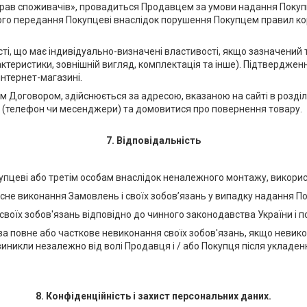
 прав споживачів», провадиться Продавцем за умови надання Поку
його передання Покупцеві внаслідок порушення Покупцем правил кори
ості, що має індивідуально-визначені властивості, якщо зазначени
актеристики, зовнішній вигляд, комплектація та інше). Підтверджен
 інтернет-магазині.
им Договором, здійснюється за адресою, вказаною на сайті в розді
б (телефон чи месенджери) та домовитися про повернення товару.
7. Відповідальність
окупцеві або третім особам внаслідок неналежного монтажу, викори
асне виконання Замовлень і своїх зобов’язань у випадку надання П
 своїх зобов'язань відповідно до чинного законодавства України і
 за повне або часткове невиконання своїх зобов'язань, якщо невик
що виникли незалежно від волі Продавця і / або Покупця після уклад
8. Конфіденційність і захист персональних даних.