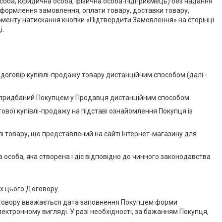
а особа, юридична особа, фізична особа-підприємець) без надання
формлення замовлення, оплати товару, доставки товару,
моменту натискання кнопки «Підтвердити Замовлення» на сторінці
і.
договір купівлі-продажу товару дистанційним способом (далі -
же придбаний Покупцем у Продавця дистанційним способом.
тової купівлі-продажу на підставі ознайомлення Покупця із
і товару, що представлений на сайті Інтернет-магазину для
на особа, яка створена і діє відповідно до чинного законодавства
ах цього Договору.
оговору вважається дата заповнення Покупцем форми
ктронному вигляді. У разі необхідності, за бажанням Покупця,