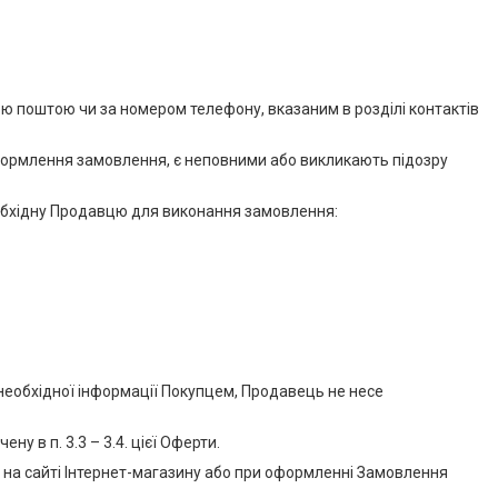
 поштою чи за номером телефону, вказаним в розділі контактів
оформлення замовлення, є неповними або викликають підозру
еобхідну Продавцю для виконання замовлення:
я необхідної інформації Покупцем, Продавець не несе
у в п. 3.3 – 3.4. цієї Оферти.
 на сайті Інтернет-магазину або при оформленні Замовлення