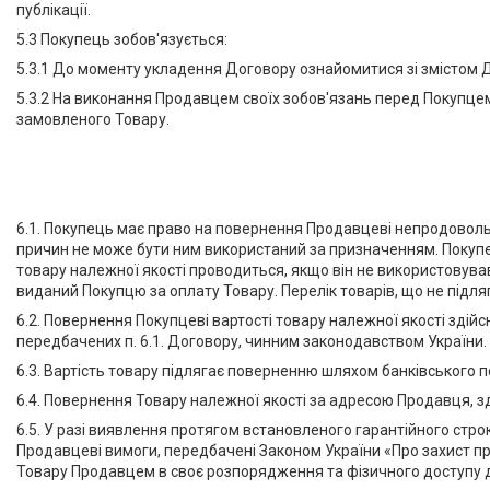
публікації.
5.3 Покупець зобов'язується:
5.3.1 До моменту укладення Договору ознайомитися зі змістом 
5.3.2 На виконання Продавцем своїх зобов'язань перед Покупцем 
замовленого Товару.
6.1. Покупець має право на повернення Продавцеві непродоволь
причин не може бути ним використаний за призначенням. Покупец
товару належної якості проводиться, якщо він не використовува
виданий Покупцю за оплату Товару. Перелік товарів, що не підля
6.2. Повернення Покупцеві вартості товару належної якості зд
передбачених п. 6.1. Договору, чинним законодавством України.
6.3. Вартість товару підлягає поверненню шляхом банківського п
6.4. Повернення Товару належної якості за адресою Продавця, 
6.5. У разі виявлення протягом встановленого гарантійного строк
Продавцеві вимоги, передбачені Законом України «Про захист пра
Товару Продавцем в своє розпорядження та фізичного доступу д