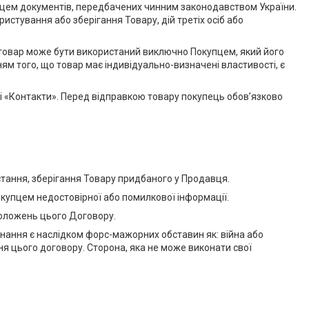
пцем документів, передбачених чинним законодавством України.
стування або зберігання Товару, дій третіх осіб або
й товар може бути використаний виключно Покупцем, який його
ням того, що товар має індивідуально-визначені властивості, є
лі «Контакти». Перед відправкою товару покупець обов’язково
стання, зберігання Товару придбаного у Продавця.
окупцем недостовірної або помилкової інформації.
 положень цього Договору.
онання є наслідком форс-мажорних обставин як: війна або
ення цього договору. Сторона, яка не може виконати свої