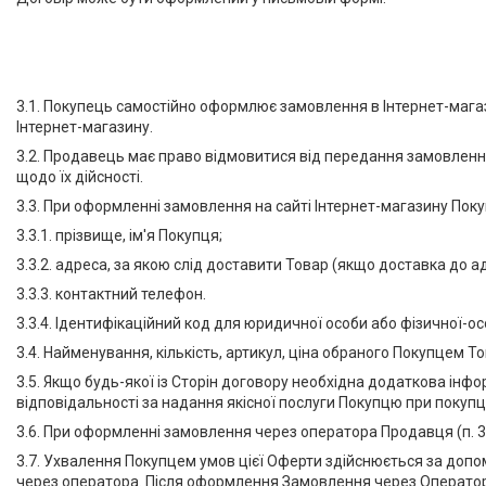
оздоблення стін
Устаткування для
порошкового фарбування
Екскаватори та комплектуючі
3.1. Покупець самостійно оформлює замовлення в Інтернет-мага
Автономні повітряні опалювачі
Інтернет-магазину.
Швидкомонтажні пістолети
3.2. Продавець має право відмовитися від передання замовлення
щодо їх дійсності.
Обладнання для ремонту
спецтехніки
3.3. При оформленні замовлення на сайті Інтернет-магазину По
Бурові установки
3.3.1. прізвище, ім'я Покупця;
Обладнання для чистки
3.3.2. адреса, за якою слід доставити Товар (якщо доставка до а
сонячних панелей
3.3.3. контактний телефон.
Генератори
3.3.4. Ідентифікаційний код для юридичної особи або фізичної-о
Тельфери та каретки
3.4. Найменування, кількість, артикул, ціна обраного Покупцем Т
Плазморізи і Зварювальне
3.5. Якщо будь-якої із Сторін договору необхідна додаткова інфо
обладнання
відповідальності за надання якісної послуги Покупцю при покупці
Акумуляторний інструмент
3.6. При оформленні замовлення через оператора Продавця (п. 3.1
Машини для миття підлоги
3.7. Ухвалення Покупцем умов цієї Оферти здійснюється за доп
Акція
через оператора. Після оформлення Замовлення через Оператор