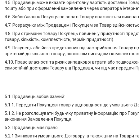
4.5. Продавець може вказати орієнтовну вартість доставки Това
пошту або при оформленні замовлення через оператора інтерне
4.6. Зобов'язання Покупця по оплаті Товару вважаються викона
4.7. Розрахунки між Продавцем і Покупцем за Товар здійснюються
4.8. При отриманні товару Покупець повинен у присутності пред
товару, кількість, комплектність, термін придатності).
4.9. Покупець або його представник під час приймання Товару пі
претензій до кількості товару, зовнішнім виглядом і комплектност
4.10. Право власності та ризик випадкової втрати або пошкодж
самостійній доставки Товару від Продавця, чи під час передачі
5.1. Продавець зобов’язаний:
5.1.1. Передати Покупцеві товар у відповідності до умов цього 
5.1.2. Не розголошувати будь-яку приватну інформацію про Покуп
виконання Замовлення Покупця.
5.2. Продавець має право:
5.2.1 Змінювати умови цього Договору, а також ціни на Товари та