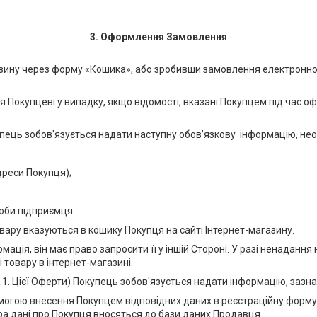
3. Оформлення Замовлення
зину через форму «Кошика», або зробивши замовлення електронною
 Покупцеві у випадку, якщо відомості, вказані Покупцем під час 
купець зобов'язується надати наступну обов’язкову інформацію, н
дреси Покупця);
соби підприємця.
овару вказуються в кошику Покупця на сайті Інтернет-магазину.
рмація, він має право запросити її у іншій Стороні. У разі ненаданн
 товару в інтернет-магазині.
. Цієї Оферти) Покупець зобов'язується надати інформацію, зазначен
омогою внесення Покупцем відповідних даних в реєстраційну форму
а дані про Покупця вносяться до бази даних Продавця.