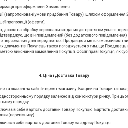
нформації при оформленні Замовлення.
ції (запропоновані умови придбання Товару), шляхом оформлення 
ієї пропозиції (оферти);
их, дозвіл на обробку персональних даних діє протягом усього терм
 підтверджує, що він повідомлений (без додаткового повідомлення)
о його персональні дані передаються Продавцю з метою можливості
нших документів. Покупець також погоджується з тим, що Продавець
метою виконання замовлення Покупця. Обсяг прав Покупця, як суб'
4. Ціна і Доставка Товару
 та вказані на сайті Інтернет-магазину. Всі ціни на Товари та посл
односторонньому порядку залежно від кон'юнктури ринку. При цьом
нньому порядку.
е включає в себе вартість доставки Товару Покупцю. Вартість доста
вки (перевізнику).
включає в себе вартість доставки Товару на адресу Покупця.