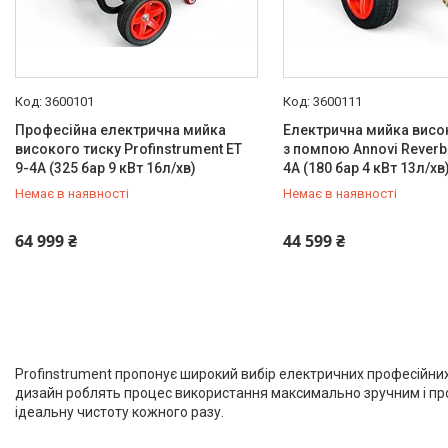
Аксесуари для мийок високого
тиску
Інструменти PDR
3600101
Автохімчистка, детейлінг
3600111
Компресори та комплектуючі
Професійна електрична мийка
Електрична мийка висо
високого тиску Profinstrument ET
з помпою Annovi Reverbe
Фарбування авто
9-4A (325 бар 9 кВт 16л/хв)
4A (180 бар 4 кВт 13л/хв
Споттери
Немає в наявності
Немає в наявності
Обладнання для СТО
+380 (66) 933-92-56
+380 (66) 933-92-56
Фени для зварювання ПВХ
64 999 ₴
44 599 ₴
Лебідки та комплектуючі OFF-
ROAD
Лазерна зварка та очистка
Плиткорізи та комплектуючі
Інструмент для шліфування та
Profinstrument пропонує широкий вибір електричних професійних 
оздоблення стін
дизайн роблять процес використання максимально зручним і про
Устаткування для
ідеальну чистоту кожного разу.
порошкового фарбування