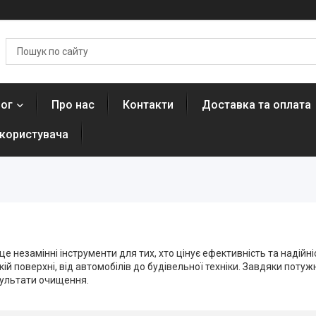
лог
Про нас
Контакти
Доставка та оплата
 користувача
це незамінні інструменти для тих, хто цінує ефективність та надійні
й поверхні, від автомобілів до будівельної техніки. Завдяки поту
езультати очищення.