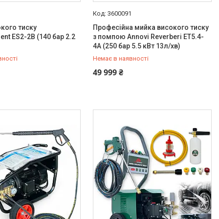
1
3600091
кого тиску
Професійна мийка високого тиску
ent ES2-2B (140 бар 2.2
з помпою Annovi Reverberi ET5.4-
4A (250 бар 5.5 кВт 13л/хв)
вності
Немає в наявності
933-92-56
+380 (66) 933-92-56
49 999 ₴