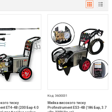
1
3600031
кого тиску
Мийка високого тиску
ent ET4-4B (200 Бар 4.0
Profinstrument ES3-4B (186 Бар, 3.7