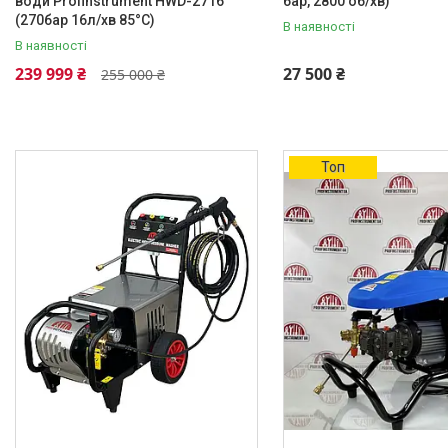
води Profinstrument HWD-2716
бар, 2800 об/хв)
(270бар 16л/хв 85°C)
Класифікація
В наявності
В наявності
Професійний
10
239 999 ₴
27 500 ₴
255 000 ₴
Матеріал корпусу насоса
Латунь
5
Матеріал поршнів насоса
Топ
Нержавіюча сталь
3
Латунь
3
Система охолодження двигуна
Повітряна
3
Водяна
3
Каталог