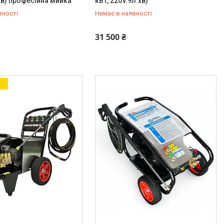
/хв) професійна мийка
кВт, 220V.9л.хв)
вності
Немає в наявності
933-92-56
+380 (66) 933-92-56
31 500 ₴
а