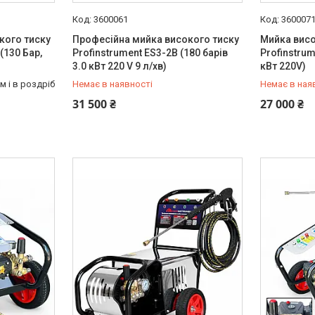
3600061
360007
кого тиску
Професійна мийка високого тиску
Мийка висо
(130 Бар,
Profinstrument ES3-2B (180 барів
Profinstrum
3.0 кВт 220 V 9 л/хв)
кВт 220V)
м і в роздріб
Немає в наявності
Немає в ная
+380 (66) 933-92-56
+380 (66) 
31 500 ₴
27 000 ₴