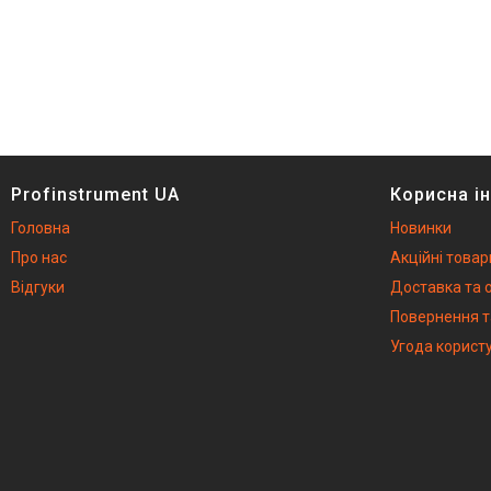
Екскаватори та комплектуючі
Автономні повітряні опалювачі
Швидкомонтажні пістолети
Обладнання для ремонту
спецтехніки
Бурові установки
Обладнання для чистки
Profinstrument UA
Корисна і
сонячних панелей
Головна
Генератори
Новинки
Про нас
Тельфери та каретки
Акційні товар
Відгуки
Плазморізи і Зварювальне
Доставка та 
обладнання
Повернення т
Акумуляторний інструмент
Угода корист
Машини для миття підлоги
Акція
Іонізатори води