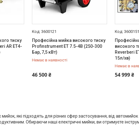
3600121
360015
кого тиску
Професійна мийка високого тиску
Професійн
ri AR ET4-
Profinstrument ET 7.5-4B (250-300
високого т
)
Бар, 7,5 кВт)
Reverberi E
15л/хв)
Немає в наявності
Немає в ная
+380 (66) 933-92-56
+380 (66) 
46 500 ₴
54 999 ₴
мийок, які підходять для різних сфер застосування, від автомийок д
дуктивним. Обираючи наші електричні мийки, ви отримуєте інструм