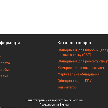
нформація
Каталог товарів
Обладнання для виробництва 
високого тиску (РВТ)
и
Обладнання для ремонту спецт
оплата
Компресори та комплектуючі
а обмін
Фарбувальне обладнання
увача
Обладнання для ППУ
Інші категорії
Сайт створений на маркетплейсі
Prom.ua
Продавець на Bigl.ua