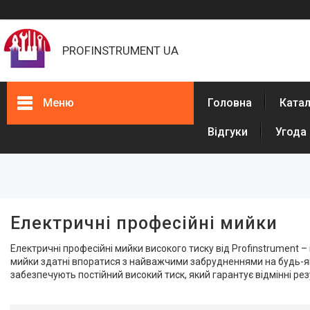
PROFINSTRUMENT UA
Меню
Головна
Ката
Відгуки
Угода
Фільтри
Діапазон цін, ₴
Максимальний тиск, бар
Електричні професійні мийки
Електричні професійні мийки високого тиску від Profinstrument – 
Мінімальний тиск, бар
мийки здатні впоратися з найважчими забрудненнями на будь-які
забезпечують постійний високий тиск, який гарантує відмінні р
Споживана потужність, Вт