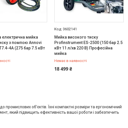
1
3602141
а електрична мийка
Мийка високого тиску
иску з помпою Annovi
Profinstrument ES-2500 (150 бар 2.5
T7.4-4A (275 бар 7.5 кВт
кВт 11 л/хв 220 В) Професійна
мийка
вності
Немає в наявності
933-92-56
+380 (66) 933-92-56
18 499 ₴
о промислових об’єктів. Їхні компактні розміри та ергономічний
ент, який підвищить ефективність вашої роботи і забезпечить