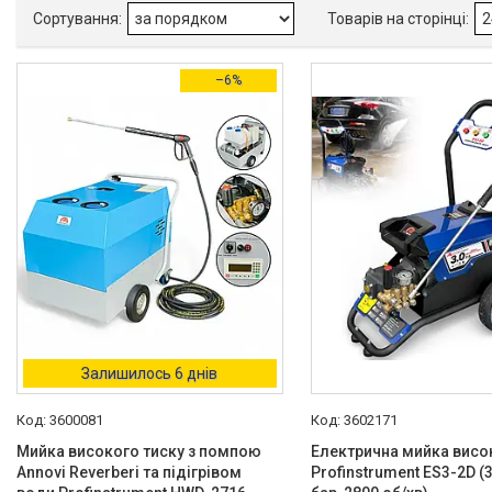
Максимальна продуктивність, л/
год
–6%
Максимальна температура
нагріву води, град.
Ширина, мм
Глибина, мм
Залишилось 6 днів
Висота, мм
3600081
3602171
Наявність
Мийка високого тиску з помпою
Електрична мийка висо
Annovi Reverberi та підігрівом
Profinstrument ES3-2D (3
В наявності
3