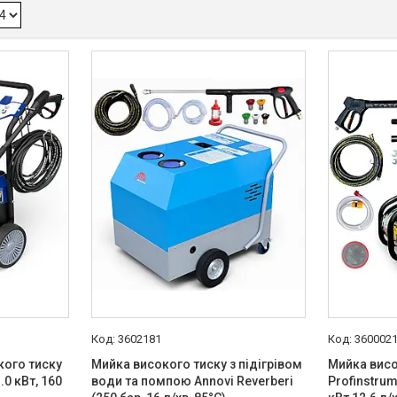
3602181
360002
кого тиску
Мийка високого тиску з підігрівом
Мийка висо
.0 кВт, 160
води та помпою Annovi Reverberi
Profinstrum