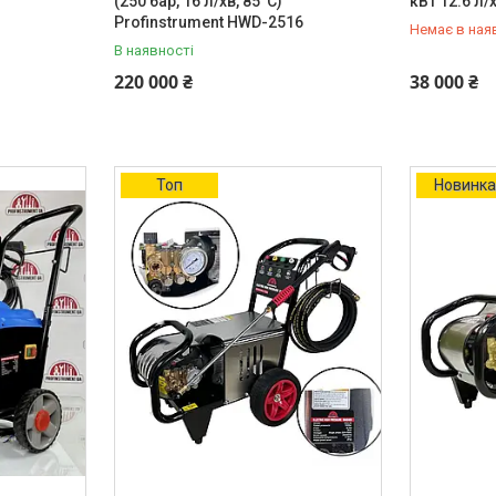
(250 бар, 16 л/хв, 85°C)
кВт 12.6 л
Profinstrument HWD-2516
Немає в ная
В наявності
+380 (66) 
220 000 ₴
38 000 ₴
Топ
Новинк