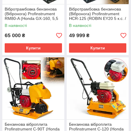
Вібротрамбовка бензинова
Вібротрамбовка бензинова
(Вібронога) Profinstrument
(Вібронога) Profinstrument
RM80-A (Honda GX-160, 5,5
HCR-125 (ROBIN EY20 5 к.с. /
к.с.)
3,6кВт)
В наявності
В наявності
65 000
49 999
₴
₴
Купити
Купити
Бензинова віброплита
Бензинова віброплита
Profinstrument C-90Т (Honda
Profinstrument C-120 (Honda