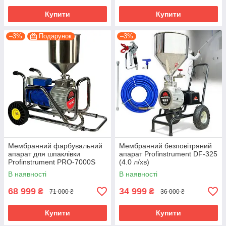
Купити
Купити
–3%
Подарунок
–3%
Мембранний фарбувальний
Мембранний безповітряний
апарат для шпаклівки
апарат Profinstrument DF-325
Profinstrument PRO-7000S
(4.0 л/хв)
(8.3 л, 4.5 кВт) Безповітряний
В наявності
В наявності
фарбувальний апарат
68 999
34 999
₴
₴
71 000 ₴
36 000 ₴
Купити
Купити