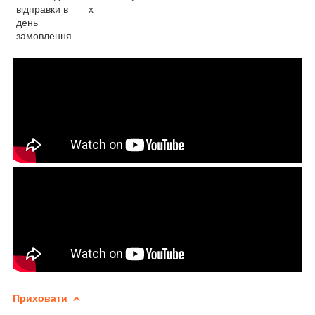
х
відправки в
день
замовлення
Приховати