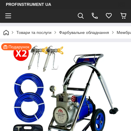
PROFINSTRUMENT UA
Товари та послуги
Фарбувальне обладнання
Мембра
Подарунок