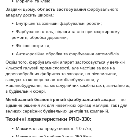
Морилки та клею.
Завдяки цьому,
область застосування
фарбувального
апарату досить широка:
Внутрішні та зовнішні фарбувальні роботи;
Фарбування стель, підлоги та стін при квартирному
ремонті, обробка деревини;
Фінішні покриття;
Антикорозійна обробка та фарбування автомобілів.
Окрім того, фарбувальний апарат застосовується у великій
кількості галузей промисловості, але частіше за все на
деревообробних фабриках та заводах, на лісопильнях,
заводах та концернах автомобілебудування, у
машинобудуванні, на металургійних комбінатах і, звичайно ж,
в будівельній сфері.
Мембранний безповітряний фарбувальний апарат
– це
відмінне рішення як для невеликих бригад малярів, так і для
великих сервісних будівельних центрів та компаній.
Технічні характеристики PRO-330:
Максимальна продуктивність 4.0 л/хв;
Максимальний робочий тиск 250 Бар;