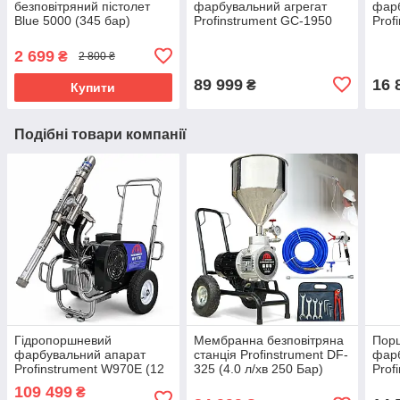
безповітряний пістолет
фарбувальний агрегат
фар
Blue 5000 (345 бар)
Profinstrument GC-1950
Prof
(10 л/хв 4000 Вт)
(2 л
2 699
₴
2 800 ₴
89 999
16 
₴
Купити
Подібні товари компанії
Гідропоршневий
Мембранна безповітряна
Пор
фарбувальний апарат
станція Profinstrument DF-
фар
Profinstrument W970E (12
325 (4.0 л/хв 250 Бар)
Prof
л/хв 4.0 кВт)
(180
109 499
₴