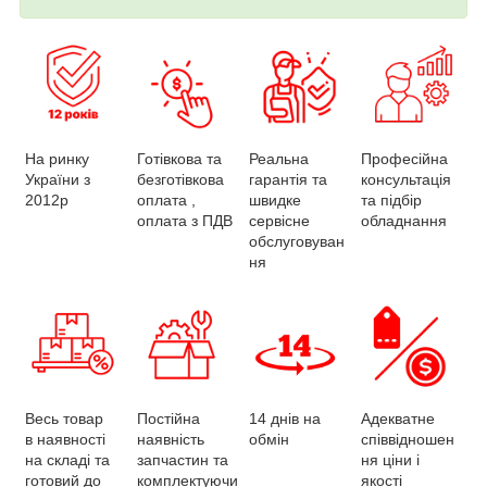
Професійна
Реальна
На ринку
Готівкова та
консультація
гарантія та
України з
безготівкова
та підбір
швидке
2012р
оплата ,
обладнання
сервісне
оплата з ПДВ
обслуговуван
ня
Постійна
Весь товар
Адекватне
14 днів на
наявність
в наявності
співвідношен
обмін
запчастин та
на складі та
ня ціни і
комплектуючи
готовий до
якості