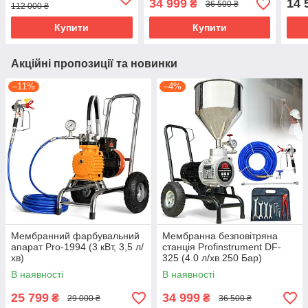
34 999
14 
₴
36 500 ₴
112 000 ₴
Купити
Купити
Акційні пропозиції та новинки
–11%
–4%
Мембранний фарбувальний
Мембранна безповітряна
апарат Pro-1994 (3 кВт, 3,5 л/
станція Profinstrument DF-
хв)
325 (4.0 л/хв 250 Бар)
В наявності
В наявності
25 799
34 999
₴
₴
29 000 ₴
36 500 ₴