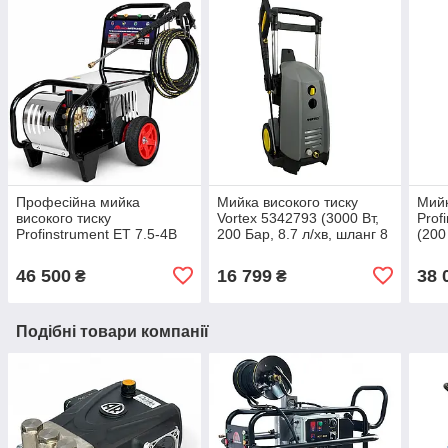
Професійна мийка
Мийка високого тиску
Мийк
високого тиску
Vortex 5342793 (3000 Вт,
Prof
Profinstrument ET 7.5-4B
200 Бар, 8.7 л/хв, шланг 8
(200
(250-300 Бар, 7,5 кВт)
м)
проф
46 500
16 799
38 
₴
₴
Подібні товари компанії