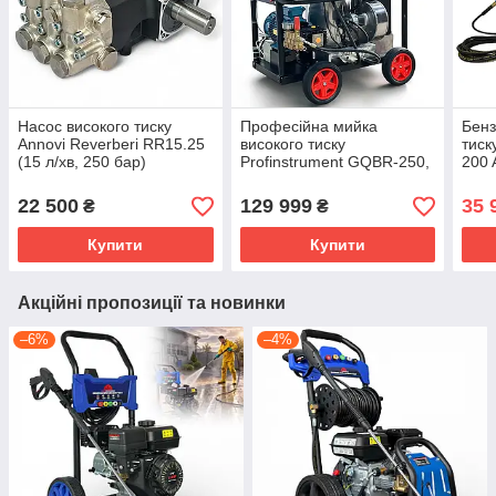
Насос високого тиску
Професійна мийка
Бенз
Annovi Reverberi RR15.25
високого тиску
тиск
(15 л/хв, 250 бар)
Profinstrument GQBR-250,
200 
професійна помпа
250 бар, з високою
продуктивністю
22 500
129 999
35 
₴
₴
Купити
Купити
Акційні пропозиції та новинки
–6%
–4%