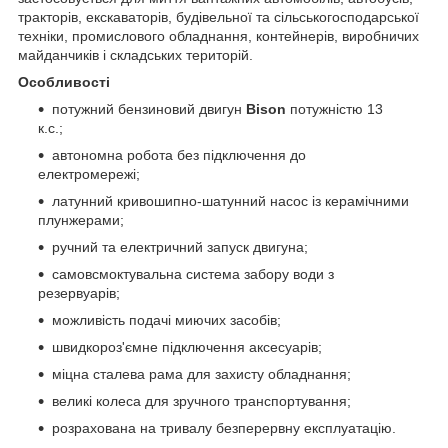
тракторів, екскаваторів, будівельної та сільськогосподарської
техніки, промислового обладнання, контейнерів, виробничих
майданчиків і складських територій.
Особливості
потужний бензиновий двигун
Bison
потужністю 13
к.с.;
автономна робота без підключення до
електромережі;
латунний кривошипно-шатунний насос із керамічними
плунжерами;
ручний та електричний запуск двигуна;
самовсмоктувальна система забору води з
резервуарів;
можливість подачі миючих засобів;
швидкороз'ємне підключення аксесуарів;
міцна сталева рама для захисту обладнання;
великі колеса для зручного транспортування;
розрахована на тривалу безперервну експлуатацію.