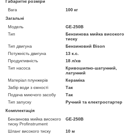
Габаритні розміри
Вага
100 кг
Загальні
Модель
GE-250B
Тип
Бензинова мийка високого
тиску
Тип двигуна
Бензиновий Bison
Потужність двигуна
13 к.с.
Продуктивність
18 л/хв
Тип насоса
Кривошипно-шатунний,
латунний
Матеріал плунжерів
Кераміка
Забір води з ємності
Так
Подача миючого засобу
Так
Тип запуску
Ручний та електростартер
Комплектація
Бензинова мийка високого
GE-250B
тиску Profinstrument
Шланг високого тиску
10 м