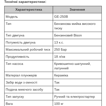
Технічні характеристики:
Характеристика
Значення
Модель
GE-250B
Тип
Бензинова мийка високого
тиску
Тип двигуна
Бензиновий Bison
Потужність двигуна
13 к.с.
Максимальний робочий тиск
250 Бар
Продуктивність
18 л/хв
Тип насоса
Кривошипно-шатунний,
латунний
Матеріал плунжерів
Кераміка
Забір води з ємності
Так
Подача миючого засобу
Так
Тип запуску
Ручний та електростартер
Вага
100 кг