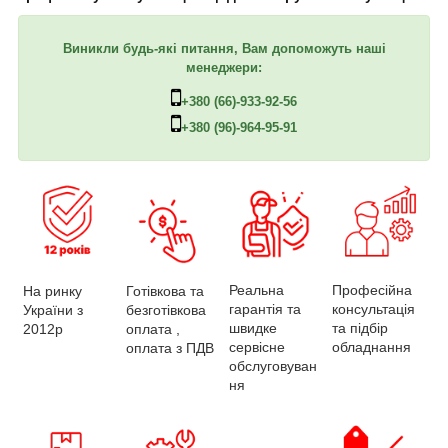
Виникли будь-які питання, Вам допоможуть наші
менеджери:
+380 (66)-933-92-56
+380 (96)-964-95-91
Професійна
Реальна
На ринку
Готівкова та
консультація
гарантія та
України з
безготівкова
та підбір
швидке
2012р
оплата ,
обладнання
сервісне
оплата з ПДВ
обслуговуван
ня