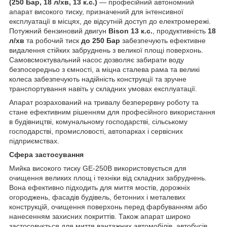
(250 Бар, 18 л/хв, 13 к.с.)
— професійний автономний
апарат високого тиску, призначений для інтенсивної
експлуатації в місцях, де відсутній доступ до електромережі.
Потужний бензиновий двигун
Bison 13 к.с.
, продуктивність
18
л/хв
та робочий тиск
до 250 Бар
забезпечують ефективне
видалення стійких забруднень з великої площі поверхонь.
Самовсмоктувальний насос дозволяє забирати воду
безпосередньо з ємності, а міцна сталева рама та великі
колеса забезпечують надійність конструкції та зручне
транспортування навіть у складних умовах експлуатації.
Апарат розрахований на тривалу безперервну роботу та
стане ефективним рішенням для професійного використання
в будівництві, комунальному господарстві, сільському
господарстві, промисловості, автопарках і сервісних
підприємствах.
Сфера застосування
Мийка високого тиску GE-250B використовується для
очищення великих площ і техніки від складних забруднень.
Вона ефективно підходить для миття мостів, дорожніх
огороджень, фасадів будівель, бетонних і металевих
конструкцій, очищення поверхонь перед фарбуванням або
нанесенням захисних покриттів. Також апарат широко
застосовується для миття вантажних автомобілів, автобусів,