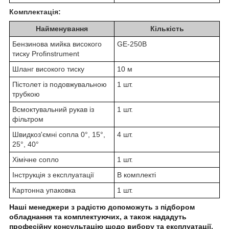
Комплектація:
Найменування
Кількість
Бензинова мийка високого
GE-250B
тиску Profinstrument
Шланг високого тиску
10 м
Пістолет із подовжувальною
1 шт.
трубкою
Всмоктувальний рукав із
1 шт.
фільтром
Швидкоз'ємні сопла 0°, 15°,
4 шт.
25°, 40°
Хімічне сопло
1 шт.
Інструкція з експлуатації
В комплекті
Картонна упаковка
1 шт.
Наші менеджери з радістю допоможуть з підбором
обладнання та комплектуючих, а також нададуть
професійну консультацію щодо вибору та експлуатації.