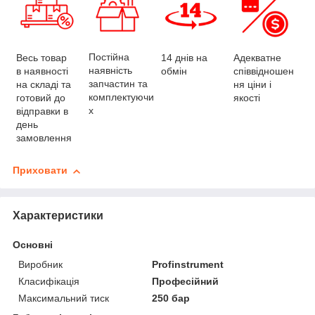
Постійна
Весь товар
Адекватне
14 днів на
наявність
в наявності
співвідношен
обмін
запчастин та
на складі та
ня ціни і
комплектуючи
готовий до
якості
х
відправки в
день
замовлення
Приховати
Характеристики
Основні
Виробник
Profinstrument
Класифікація
Професійний
Максимальний тиск
250 бар