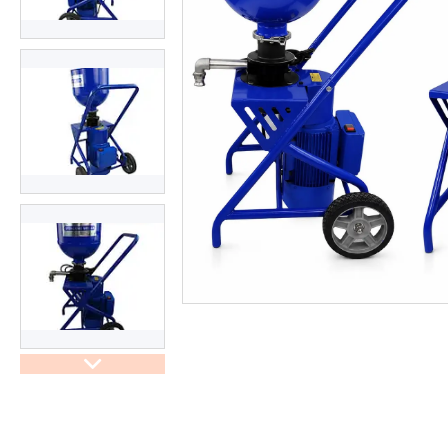
труб
Обладнання для прочистки
вентиляційних систем
Мийки високого тиску
Аксесуари для мийок високого
тиску
Інструменти PDR
Автохімчистка, детейлінг
Компресори та комплектуючі
Фарбування авто
Споттери
Обладнання для СТО
Фени для зварювання ПВХ
Лебідки та комплектуючі OFF-
ROAD
Лазерна зварка та очистка
Плиткорізи та комплектуючі
Інструмент для шліфування та