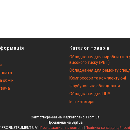
нформація
Каталог товарів
Обладнання для виробництва 
високого тиску (РВТ)
и
Обладнання для ремонту спецт
оплата
Компресори та комплектуючі
а обмін
Фарбувальне обладнання
увача
Обладнання для ППУ
Інші категорії
Сайт створений на маркетплейсі
Prom.ua
Продавець на Bigl.ua
"PROFINSTRUMENT UA" |
Поскаржитися на контент
|
Політика конфіденційності