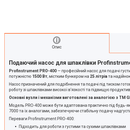
оздоблення стін
Устаткування для
порошкового фарбування
Екскаватори та комплектуючі
Автономні повітряні опалювачі
Швидкомонтажні пістолети
Опис
Обладнання для ремонту
спецтехніки
Бурові установки
Подаючий насос для шпаклівки Profinstrumen
Обладнання для чистки
Profinstrument PRO-400
— професійний насос для подачі густ
сонячних панелей
потужністю
1500 Вт
, містким бункером на
25 літрів
та надійно
Генератори
Насос призначений для подрібнення та подачі під тиском гото
роботу зі шпаклівками високої в'язкості та підвищує продукти
Тельфери та каретки
Основні вузли і механізми виготовлені за аналогією з ТМ 
Плазморізи і Зварювальне
обладнання
Модель PRO-400 може бути адаптована практично під будь-яки
7000 та їх аналогами, забезпечуючи стабільну подачу надгусти
Акумуляторний інструмент
Переваги Profinstrument PRO-400:
Машини для миття підлоги
Підходить для роботи з густими та сухими шпаклівками
Акція