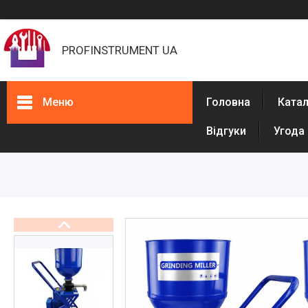
PROFINSTRUMENT UA
Меню
Головна
Ката
Відгуки
Угода
Каталог
Фарбувальне обладнання
Обладнання для штукатурки
Машини для розмітки доріг
Обладнання для ППУ
Обладнання для виробництва
рукавів високого тиску (РВТ)
Обладнання для бетонних
підлог
Обладнання для прочищення