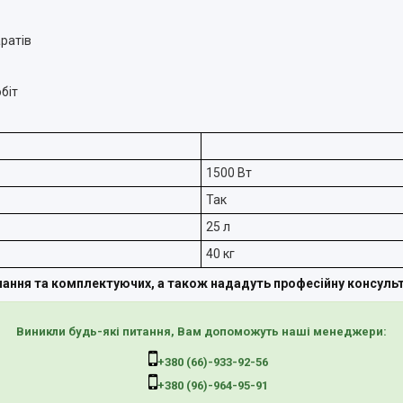
аратів
біт
1500 Вт
Так
25 л
40 кг
ння та комплектуючих, а також нададуть професійну консульта
Виникли будь-які питання, Вам допоможуть наші менеджери:
+380 (66)-933-92-56
+380 (96)-964-95-91