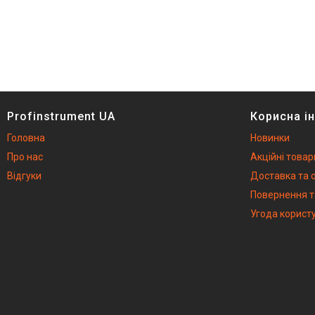
Profinstrument UA
Корисна і
Головна
Новинки
Про нас
Акційні товар
Відгуки
Доставка та 
Повернення т
Угода корист