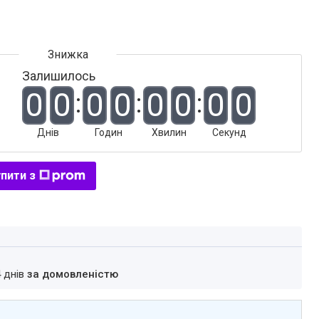
Залишилось
0
0
0
0
0
0
0
0
Днів
Годин
Хвилин
Секунд
пити з
4 днів
за домовленістю