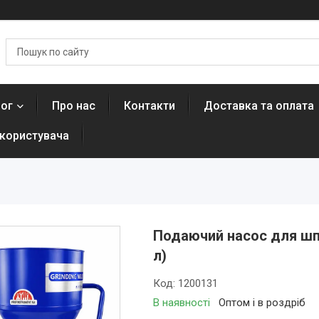
лог
Про нас
Контакти
Доставка та оплата
 користувача
Подаючий насос для шпа
л)
Код:
1200131
В наявності
Оптом і в роздріб