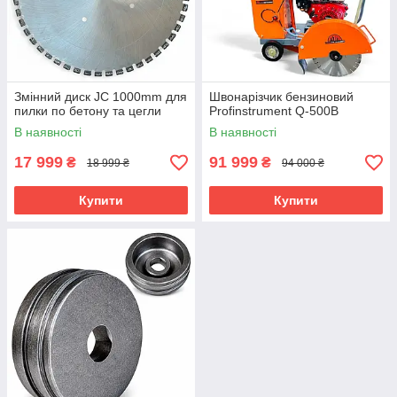
Змінний диск JC 1000mm для
Швонарізчик бензиновий
пилки по бетону та цегли
Profinstrument Q-500B
В наявності
В наявності
17 999
91 999
₴
₴
18 999 ₴
94 000 ₴
Купити
Купити