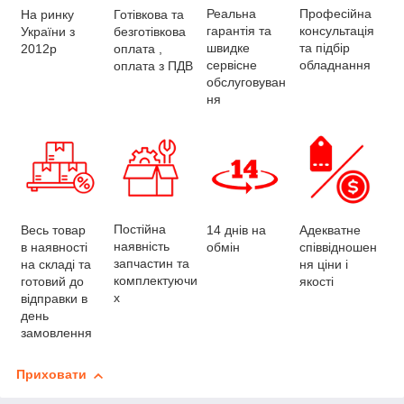
Професійна
Реальна
На ринку
Готівкова та
консультація
гарантія та
України з
безготівкова
та підбір
швидке
2012р
оплата ,
обладнання
сервісне
оплата з ПДВ
обслуговуван
ня
Постійна
Весь товар
Адекватне
14 днів на
наявність
в наявності
співвідношен
обмін
запчастин та
на складі та
ня ціни і
комплектуючи
готовий до
якості
х
відправки в
день
замовлення
Приховати