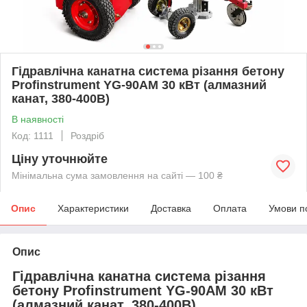
Гідравлічна канатна система різання бетону
Profinstrument YG-90AM 30 кВт (алмазний
канат, 380-400В)
В наявності
Код: 1111
Роздріб
Ціну уточнюйте
Мінімальна сума замовлення на сайті — 100 ₴
Опис
Характеристики
Доставка
Оплата
Умови п
Опис
Гідравлічна канатна система різання
бетону Profinstrument YG-90AM 30 кВт
(алмазний канат, 380-400В)