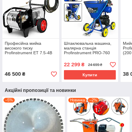
Професійна мийка
Шпаклювальна машина,
Мийк
високого тиску
малярна станція
Prof
Profinstrument ET 7.5-4B
Profinstrument PRO-760
(200
(250-300 Бар, 7,5 кВт)
(10 л, 1400 Вт)
проф
22 299
₴
24 699 ₴
46 500
38 
₴
Купити
Акційні пропозиції та новинки
–5%
Новинка
–2%