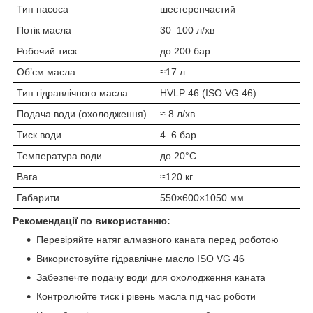
Тип насоса
шестеренчастий
Потік масла
30–100 л/хв
Робочий тиск
до 200 бар
Об’єм масла
≈17 л
Тип гідравлічного масла
HVLP 46 (ISO VG 46)
Подача води (охолодження)
≈ 8 л/хв
Тиск води
4–6 бар
Температура води
до 20°C
Вага
≈120 кг
Габарити
550×600×1050 мм
Рекомендації по використанню:
Перевіряйте натяг алмазного каната перед роботою
Використовуйте гідравлічне масло ISO VG 46
Забезпечте подачу води для охолодження каната
Контролюйте тиск і рівень масла під час роботи