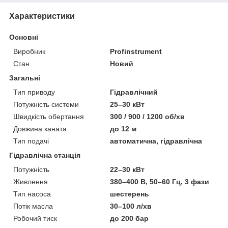
Характеристики
Основні
Виробник
Profinstrument
Стан
Новий
Загальні
Тип приводу
Гідравлічний
Потужність системи
25–30 кВт
Швидкість обертання
300 / 900 / 1200 об/хв
Довжина каната
до 12 м
Тип подачі
автоматична, гідравлічна
Гідравлічна станція
Потужність
22–30 кВт
Живлення
380–400 В, 50–60 Гц, 3 фази
Тип насоса
шестерень
Потік масла
30–100 л/хв
Робочий тиск
до 200 бар