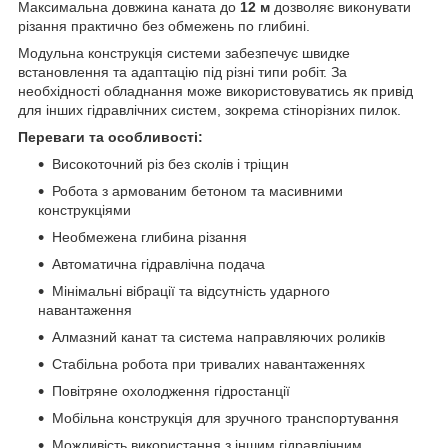
Максимальна довжина каната до
12 м
дозволяє виконувати
різання практично без обмежень по глибині.
Модульна конструкція системи забезпечує швидке
встановлення та адаптацію під різні типи робіт. За
необхідності обладнання може використовуватись як привід
для інших гідравлічних систем, зокрема стінорізних пилок.
Переваги та особливості:
Високоточний різ без сколів і тріщин
Робота з армованим бетоном та масивними
конструкціями
Необмежена глибина різання
Автоматична гідравлічна подача
Мінімальні вібрації та відсутність ударного
навантаження
Алмазний канат та система направляючих роликів
Стабільна робота при тривалих навантаженнях
Повітряне охолодження гідростанції
Мобільна конструкція для зручного транспортування
Можливість використання з іншим гідравлічним