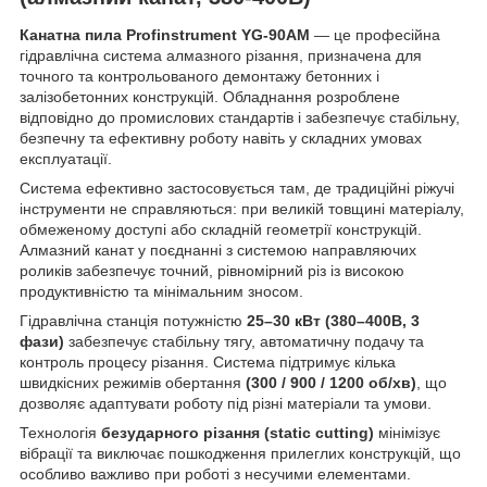
Канатна пила Profinstrument YG-90AM
— це професійна
гідравлічна система алмазного різання, призначена для
точного та контрольованого демонтажу бетонних і
залізобетонних конструкцій. Обладнання розроблене
відповідно до промислових стандартів і забезпечує стабільну,
безпечну та ефективну роботу навіть у складних умовах
експлуатації.
Система ефективно застосовується там, де традиційні ріжучі
інструменти не справляються: при великій товщині матеріалу,
обмеженому доступі або складній геометрії конструкцій.
Алмазний канат у поєднанні з системою направляючих
роликів забезпечує точний, рівномірний різ із високою
продуктивністю та мінімальним зносом.
Гідравлічна станція потужністю
25–30 кВт (380–400В, 3
фази)
забезпечує стабільну тягу, автоматичну подачу та
контроль процесу різання. Система підтримує кілька
швидкісних режимів обертання
(300 / 900 / 1200 об/хв)
, що
дозволяє адаптувати роботу під різні матеріали та умови.
Технологія
безударного різання (static cutting)
мінімізує
вібрації та виключає пошкодження прилеглих конструкцій, що
особливо важливо при роботі з несучими елементами.