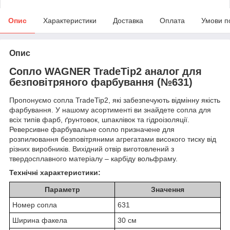
Опис
Характеристики
Доставка
Оплата
Умови п
Опис
Сопло WAGNER TradeTip2 аналог для
безповітряного фарбування (№631)
Пропонуємо сопла TradeTip2, які забезпечують відмінну якість
фарбування. У нашому асортименті ви знайдете сопла для
всіх типів фарб, ґрунтовок, шпаклівок та гідроізоляції.
Реверсивне фарбувальне сопло призначене для
розпилювання безповітряними агрегатами високого тиску від
різних виробників. Вихідний отвір виготовлений з
твердосплавного матеріалу – карбіду вольфраму.
Технічні характеристики:
Параметр
Значення
Номер сопла
631
Ширина факела
30 см