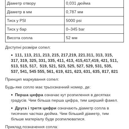
Діаметр отвору
0,031 дюйма
Діаметр в мм
0,787 мм
Тиск у PSI
5000 psi
Тиск у бар
0–345 bar
Висота сопла
52 мм
Доступні розміри сопел:
111, 113, 211, 213, 215, 217,219, 221.311, 313, 315,
317, 319, 325, 331, 335, 411, 413, 415,417,419, 421, 511,
513, 515, 517, 519, 521, 523, 525, 527, 529, 531, 535,
537, 541, 545 555, 561, 619, 621, 623, 631, 635, 817, 821
Принцип маркування сопел:
Будь-яке сопло має трьохзначний номер, де:
Перша цифра
означає кут розпилення в десятках
градусів. Чим більша перша цифра, тим ширший факел.
Друга і третя цифри
означають діаметр сопла в
тисячних частках дюйма. Чим більший діаметр, тим
більше матеріалу буде розпилюватися.
Приклад позначення сопла: