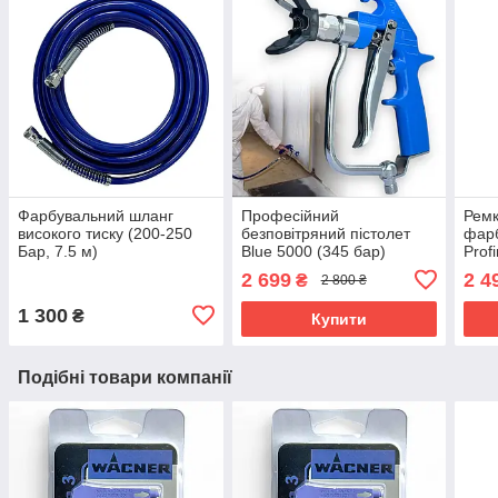
Фарбувальний шланг
Професійний
Ремк
високого тиску (200-250
безповітряний пістолет
фар
Бар, 7.5 м)
Blue 5000 (345 бар)
Prof
2 699
2 4
₴
2 800 ₴
1 300
₴
Купити
Подібні товари компанії