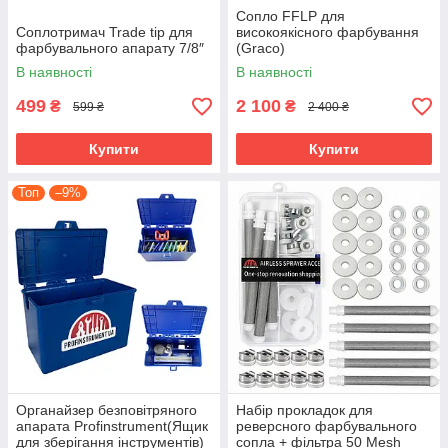
Сопло FFLP для
Соплотримач Trade tip для
високоякісного фарбування
фарбувального апарату 7/8″
(Graco)
В наявності
В наявності
499
2 100
₴
₴
599 ₴
2 400 ₴
Купити
Купити
Топ
–9%
Органайзер безповітряного
Набір прокладок для
апарата Profinstrument(Ящик
реверсного фарбувального
для зберігання інструментів)
сопла + фільтра 50 Mesh