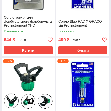
Соплотримач для
фарбувального фарбопульта
Сопло Blue RAC X GRACO
Profinstrument XHD
від Profinstrument
В наявності
В наявності
644
499
₴
₴
799 ₴
599 ₴
Купити
Купити
–17%
–12%