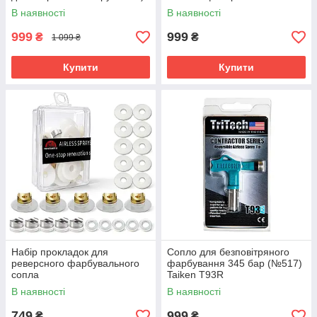
В наявності
В наявності
999
999
₴
₴
1 099 ₴
Купити
Купити
Набір прокладок для
Сопло для безповітряного
реверсного фарбувального
фарбування 345 бар (№517)
сопла
Taiken T93R
В наявності
В наявності
749
999
₴
₴