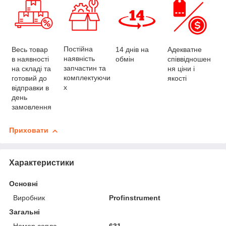
Постійна
Весь товар
Адекватне
14 днів на
наявність
в наявності
співвідношен
обмін
запчастин та
на складі та
ня ціни і
комплектуючи
готовий до
якості
х
відправки в
день
замовлення
Приховати
Характеристики
Основні
Виробник
Profinstrument
Загальні