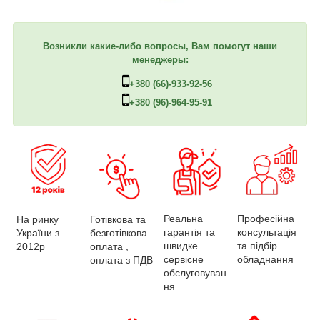
Возникли какие-либо вопросы, Вам помогут наши
менеджеры:
+380 (66)-933-92-56
+380 (96)-964-95-91
Професійна
Реальна
На ринку
Готівкова та
консультація
гарантія та
України з
безготівкова
та підбір
швидке
2012р
оплата ,
обладнання
сервісне
оплата з ПДВ
обслуговуван
ня