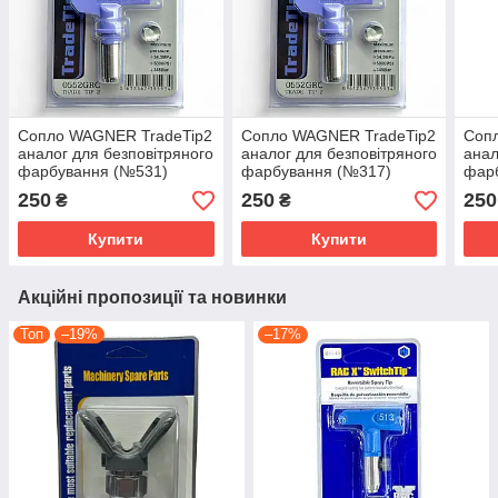
Сопло WAGNER TradeTip2
Сопло WAGNER TradeTip2
Соп
аналог для безповітряного
аналог для безповітряного
анал
фарбування (№531)
фарбування (№317)
фар
250
250
250
₴
₴
Купити
Купити
Акційні пропозиції та новинки
Топ
–19%
–17%