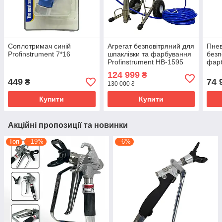
Соплотримач синій
Агрегат безповітряний для
Пне
Profinstrument 7*16
шпаклівки та фарбування
безп
Profinstrument HB-1595
фар
HD (9 л/хв 4500 Вт)
Prof
124 999
₴
(HVBAN)
(49:
449
74 
₴
130 000 ₴
Купити
Купити
Акційні пропозиції та новинки
Топ
–19%
–6%