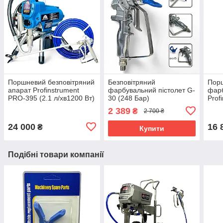
Поршневий безповітряний
Безповітряний
Пор
апарат Profinstrument
фарбувальний пістолет G-
фар
PRO-395 (2.1 л/хв1200 Вт)
30 (248 Бар)
Prof
(2 л
2 389
₴
2 700 ₴
24 000
16 
₴
Купити
Подібні товари компанії