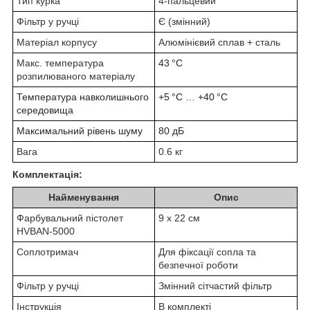
Тип курка
4-пальцевий
Фільтр у ручці
Є (змінний)
Матеріал корпусу
Алюмінієвий сплав + сталь
Макс. температура
43 °C
розпилюваного матеріалу
Температура навколишнього
+5 °C … +40 °C
середовища
Максимальний рівень шуму
80 дБ
Вага
0.6 кг
Комплектація:
Найменування
Опис
Фарбувальний пістолет
9 х 22 см
HVBAN-5000
Соплотримач
Для фіксації сопла та
безпечної роботи
Фільтр у ручці
Змінний сітчастий фільтр
Інструкція
В комплекті