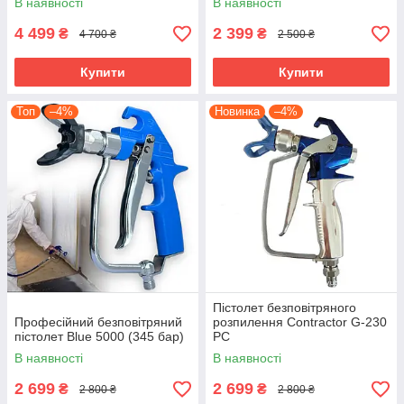
В наявності
В наявності
4 499
2 399
₴
₴
4 700 ₴
2 500 ₴
Купити
Купити
Топ
–4%
Новинка
–4%
Пістолет безповітряного
Професійний безповітряний
розпилення Contractor G-230
пістолет Blue 5000 (345 бар)
PC
В наявності
В наявності
2 699
2 699
₴
₴
2 800 ₴
2 800 ₴