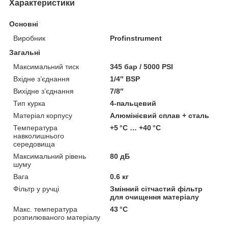
Характеристики
Основні
Виробник
Profinstrument
Загальні
Максимальний тиск
345 бар / 5000 PSI
Вхідне з’єднання
1/4″ BSP
Вихідне з’єднання
7/8″
Тип курка
4-пальцевий
Матеріал корпусу
Алюмінієвий сплав + сталь
Температура
+5 °C … +40 °C
навколишнього
середовища
Максимальний рівень
80 дБ
шуму
Вага
0.6 кг
Фільтр у ручці
Змінний сітчастий фільтр
для очищення матеріалу
Макс. температура
43 °C
розпилюваного матеріалу