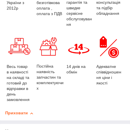
консультація
гарантія та
України з
безготівкова
та підбір
швидке
2012р
оплата ,
обладнання
сервісне
оплата з ПДВ
обслуговуван
ня
Постійна
Весь товар
Адекватне
14 днів на
наявність
в наявності
співвідношен
обмін
запчастин та
на складі та
ня ціни і
комплектуючи
готовий до
якості
х
відправки в
день
замовлення
Приховати