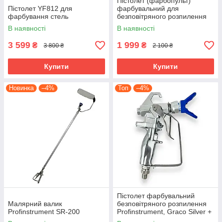
Пістолет (фарбопульт)
Пістолет YF812 для
фарбувальний для
фарбування стель
безповітряного розпилення
Pro 810 (250 бар)
В наявності
В наявності
3 599
1 999
₴
₴
3 800 ₴
2 100 ₴
Купити
Купити
Новинка
–4%
Топ
–4%
Пістолет фарбувальний
Малярний валик
безповітряного розпилення
Profinstrument SR-200
Profinstrument, Graco Silver +