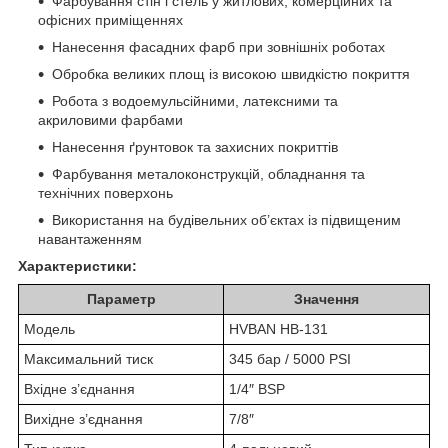
Фарбування стін і стель у житлових, комерційних та
офісних приміщеннях
Нанесення фасадних фарб при зовнішніх роботах
Обробка великих площ із високою швидкістю покриття
Робота з водоемульсійними, латексними та
акриловими фарбами
Нанесення ґрунтовок та захисних покриттів
Фарбування металоконструкцій, обладнання та
технічних поверхонь
Використання на будівельних об’єктах із підвищеним
навантаженням
Характеристики:
Параметр
Значення
Модель
HVBAN HB-131
Максимальний тиск
345 бар / 5000 PSI
Вхідне з’єднання
1/4″ BSP
Вихідне з’єднання
7/8″