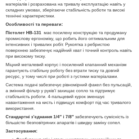
матеріалів і розрахована на тривалу експлуатацію навіть у
складних умовах, зберігаючи стабільність роботи та високі
технічні характеристики.
Особливості та переваги:
Пістолет HB-131
має посилену конструкцію та продуману
промислову ергономіку, що робить його оптимальним для
інтенсивних і тривалих робіт. Рукоятка з ребристою
поверхнею забезпечує надійний хват і точний контроль навіть
при високому тиску.
Міцний металевий корпус і посилений клапанний механізм
гарантують стабільну роботу без втрати тиску та довгий
ресурс, у тому числі при роботі з густими матеріалами.
Система подачі забезпечує рівномірний факел без пульсацій,
а змінний фільтр у руків’ї захищає сопло та підтримує
стабільність роботи. 4-пальцевий курок зменшує
навантаження на кисть і підвищує комфорт під час тривалого
використання.
Стандартні з’єднання 1/4″ і 7/8″
забезпечують сумісність із
більшістю безповітряних апаратів і швидку заміну сопел.
Застосування: