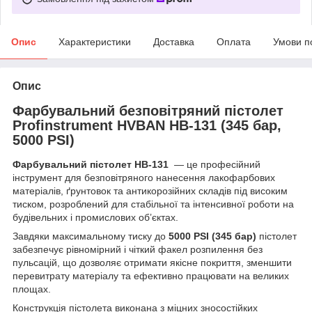
Опис
Характеристики
Доставка
Оплата
Умови п
Опис
Фарбувальний безповітряний пістолет
Profinstrument HVBAN HB-131 (345 бар,
5000 PSI)
Фарбувальний пістолет HB-131
— це професійний
інструмент для безповітряного нанесення лакофарбових
матеріалів, ґрунтовок та антикорозійних складів під високим
тиском, розроблений для стабільної та інтенсивної роботи на
будівельних і промислових об’єктах.
Завдяки максимальному тиску до
5000 PSI (345 бар)
пістолет
забезпечує рівномірний і чіткий факел розпилення без
пульсацій, що дозволяє отримати якісне покриття, зменшити
перевитрату матеріалу та ефективно працювати на великих
площах.
Конструкція пістолета виконана з міцних зносостійких