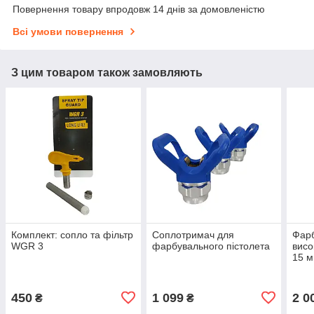
Повернення товару впродовж 14 днів за домовленістю
Всі умови повернення
З цим товаром також замовляють
Комплект: сопло та фільтр
Соплотримач для
Фар
WGR 3
фарбувального пістолета
висо
15 м
450
1 099
2 0
₴
₴