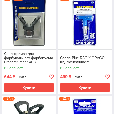
Соплотримач для
фарбувального фарбопульта
Сопло Blue RAC X GRACO
Profinstrument XHD
від Profinstrument
В наявності
В наявності
644
499
₴
₴
799 ₴
599 ₴
Купити
Купити
–17%
–12%