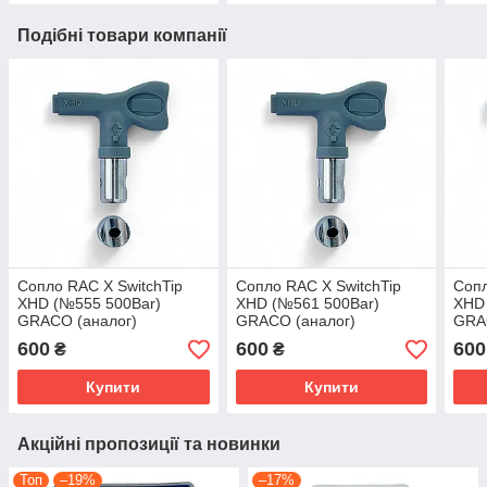
Подібні товари компанії
Сопло RAC X SwitchTip
Сопло RAC X SwitchTip
Сопл
XHD (№555 500Bar)
XHD (№561 500Bar)
XHD
GRACO (аналог)
GRACO (аналог)
GRA
600
600
600
₴
₴
Купити
Купити
Акційні пропозиції та новинки
Топ
–19%
–17%