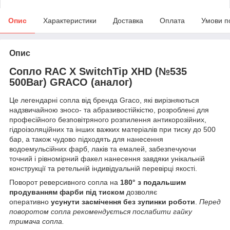
Опис
Характеристики
Доставка
Оплата
Умови п
Опис
Сопло RAC X SwitchTip XHD (№535
500Bar) GRACO (аналог)
Це легендарні сопла від бренда Graco, які вирізняються
надзвичайною зносо- та абразивостійкістю, розроблені для
професійного безповітряного розпилення антикорозійних,
гідроізоляційних та інших важких матеріалів при тиску до 500
бар, а також чудово підходять для нанесення
водоемульсійних фарб, лаків та емалей, забезпечуючи
точний і рівномірний факел нанесення завдяки унікальній
конструкції та ретельній індивідуальній перевірці якості.
Поворот реверсивного сопла на
180° з подальшим
продуванням фарби під тиском
дозволяє
оперативно
усунути засмічення без зупинки роботи
.
Перед
поворотом сопла рекомендується послабити гайку
тримача сопла.