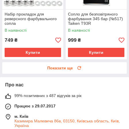
Набір прокладок для
Сопло для безповітряного
реверсного фарбувального
фарбування 345 бар (№517)
сопла
Taiken T93R
В наявності
В наявності
749
999
₴
₴
Купити
Купити
Показати ще
Про нас
99% позитивних з 487 відгуків за рік
Працює з 29.07.2017
м. Київ
Казимира Малевича 86в, 03150, Київська область, Київ,
Україна