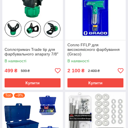
Сопло FFLP для
Соплотримач Trade tip для
високоякісного фарбування
фарбувального апарату 7/8″
(Graco)
В наявності
В наявності
499
2 100
₴
₴
599 ₴
2 400 ₴
Купити
Купити
Топ
–9%