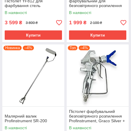
Пістолет YF812 для
фарбувальний для
фарбування стель
безповітряного розпилення
Pro 810 (250 бар)
В наявності
В наявності
3 599
1 999
₴
₴
3 800 ₴
2 100 ₴
Купити
Купити
Новинка
–4%
Топ
–4%
Пістолет фарбувальний
Малярний валик
безповітряного розпилення
Profinstrument SR-200
Profinstrument, Graco Silver +
В наявності
В наявності