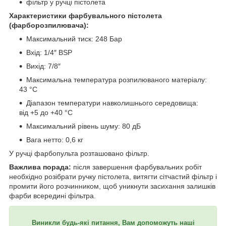
фільтр у ручці пістолета
Характеристики фарбувального пістолета
(фарборозпилювача):
Максимальний тиск: 248 Бар
Вхід: 1/4″ BSP
Вихід: 7/8″
Максимальна температура розпилюваного матеріалу:
43 °C
Діапазон температури навколишнього середовища:
від +5 до +40 °C
Максимальний рівень шуму: 80 дБ
Вага нетто: 0,6 кг
У ручці фарбопульта розташовано фільтр.
Важлива порада:
після завершення фарбувальних робіт
необхідно розібрати ручку пістолета, витягти сітчастий фільтр і
промити його розчинником, щоб уникнути засихання залишків
фарби всередині фільтра.
Виникли будь-які питання, Вам допоможуть наші