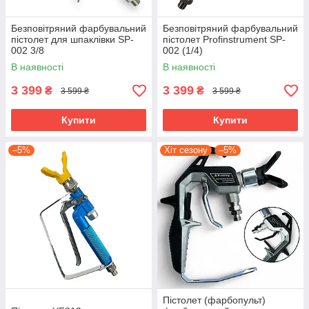
Безповітряний фарбувальний
Безповітряний фарбувальний
пістолет для шпаклівки SP-
пістолет Profinstrument SP-
002 3/8
002 (1/4)
В наявності
В наявності
3 399
3 399
₴
₴
3 599 ₴
3 599 ₴
Купити
Купити
–5%
Хіт сезону
–5%
Пістолет (фарбопульт)