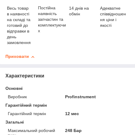
Постійна
Весь товар
Адекватне
14 днів на
наявність
в наявності
співвідношен
обмін
запчастин та
на складі та
ня ціни і
комплектуючи
готовий до
якості
х
відправки в
день
замовлення
Приховати
Характеристики
Основні
Виробник
Profinstrument
Гарантійний термін
Гарантійний термін
12 мес
Загальні
Максимальний робочий
248 Бар