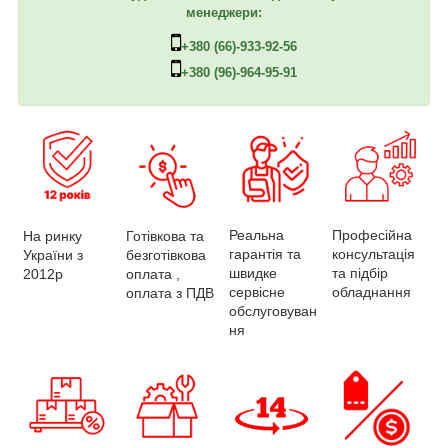
менеджери:
+380 (66)-933-92-56
+380 (96)-964-95-91
Професійна
Реальна
На ринку
Готівкова та
консультація
гарантія та
України з
безготівкова
та підбір
швидке
2012р
оплата ,
обладнання
сервісне
оплата з ПДВ
обслуговуван
ня