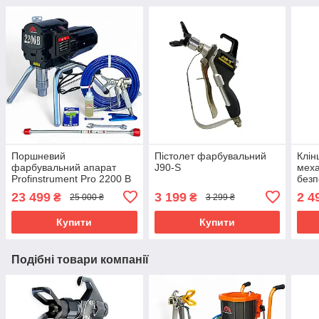
Поршневий
Пістолет фарбувальний
Клін
фарбувальний апарат
J90-S
меха
Profinstrument Pro 2200 В
безп
(2.8 л/мин 1500 Вт)
фарб
23 499
3 199
2 4
₴
₴
25 000 ₴
3 299 ₴
анти
Купити
Купити
Подібні товари компанії