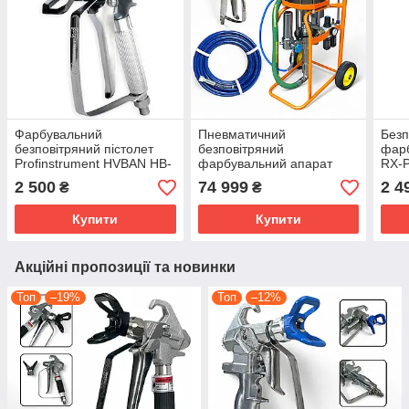
Фарбувальний
Пневматичний
Безп
безповітряний пістолет
безповітряний
фарб
Profinstrument HVBAN HB-
фарбувальний апарат
RX-
131 (345 бар, 5000 PSI)
Profinstrument Pro 2549
2 500
74 999
2 4
₴
₴
(49:1 245 бар)
Купити
Купити
Акційні пропозиції та новинки
Топ
–19%
Топ
–12%