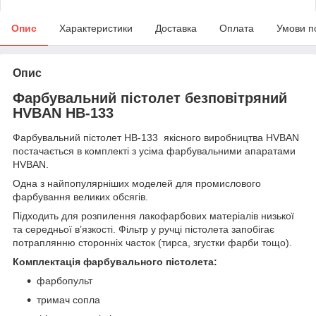
Опис
Характеристики
Доставка
Оплата
Умови п
Опис
Фарбувальний пістолет безповітряний
HVBAN HB-133
Фарбувальний пістолет HB-133 якісного виробництва HVBAN
постачається в комплекті з усіма фарбувальними апаратами
HVBAN.
Одна з найпопулярніших моделей для промислового
фарбування великих обсягів.
Підходить для розпилення лакофарбових матеріалів низької
та середньої в’язкості. Фільтр у ручці пістолета запобігає
потраплянню сторонніх часток (тирса, згустки фарби тощо).
Комплектація фарбувального пістолета:
фарбопульт
тримач сопла