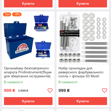
Купити
Купити
Топ
–9%
Органайзер безповітряного
Набір прокладок для
апарата Profinstrument(Ящик
реверсного фарбувального
для зберігання інструментів)
сопла + фільтра 50 Mesh
В наявності
В наявності
999
999
₴
₴
1 099 ₴
Купити
Купити