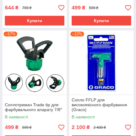
644
499
₴
₴
799 ₴
599 ₴
Купити
Купити
–17%
–12%
Сопло FFLP для
Соплотримач Trade tip для
високоякісного фарбування
фарбувального апарату 7/8″
(Graco)
В наявності
В наявності
499
2 100
₴
₴
599 ₴
2 400 ₴