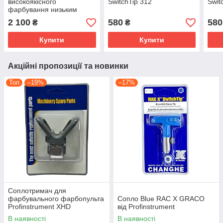
високоякісного
SwitchTip 312
Swit
фарбування низьким
тиском RAC X FF LP
2 100
580
580
₴
₴
SwitchTip (FFLP310)
Купити
Купити
Акційні пропозиції та новинки
Топ
–19%
–17%
Соплотримач для
фарбувального фарбопульта
Сопло Blue RAC X GRACO
Profinstrument XHD
від Profinstrument
В наявності
В наявності