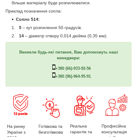
більше матеріалу буде розпилюватися.
Приклад позначення сопла:
Сопло 514:
5
– кут розпилення 50 градусів.
14
– діаметр отвору 0,014 дюйма (0,35 мм).
Виникли будь-які питання, Вам допоможуть наші
менеджери:
+380 (66)-933-92-56
+380 (96)-964-95-91
Професійна
Реальна
На ринку
Готівкова та
консультація
гарантія та
України з
безготівкова