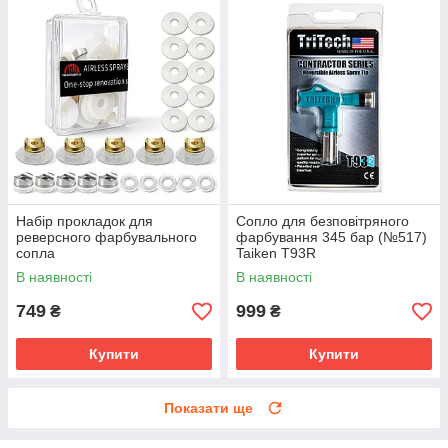
Набір прокладок для
Сопло для безповітряного
реверсного фарбувального
фарбування 345 бар (№517)
сопла
Taiken T93R
В наявності
В наявності
749
999
₴
₴
Купити
Купити
Показати ще