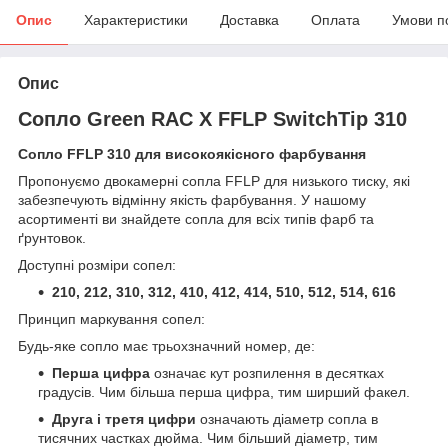
Опис
Характеристики
Доставка
Оплата
Умови п
Опис
Сопло Green RAC X FFLP SwitchTip 310
Сопло FFLP 310 для високоякісного фарбування
Пропонуємо двокамерні сопла FFLP для низького тиску, які
забезпечують відмінну якість фарбування. У нашому
асортименті ви знайдете сопла для всіх типів фарб та
ґрунтовок.
Доступні розміри сопел:
210, 212, 310, 312, 410, 412, 414, 510, 512, 514, 616
Принцип маркування сопел:
Будь-яке сопло має трьохзначний номер, де:
Перша цифра
означає кут розпилення в десятках
градусів. Чим більша перша цифра, тим ширший факел.
Друга і третя цифри
означають діаметр сопла в
тисячних частках дюйма. Чим більший діаметр, тим