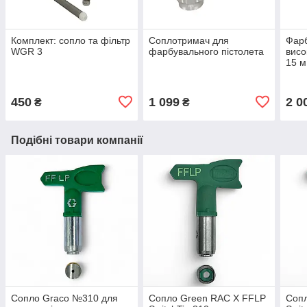
Комплект: сопло та фільтр
Соплотримач для
Фар
WGR 3
фарбувального пістолета
висо
15 м
450
1 099
2 0
₴
₴
Подібні товари компанії
Сопло Graco №310 для
Сопло Green RAC X FFLP
Соп