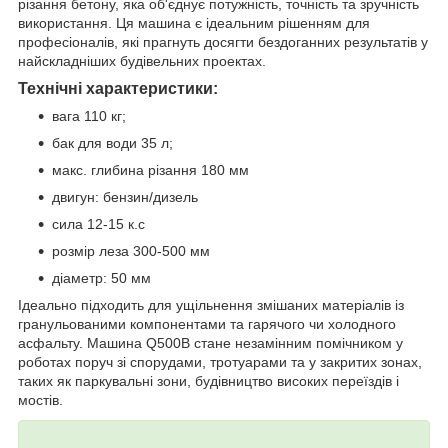
різання бетону, яка об'єднує потужність, точність та зручність
використання. Ця машина є ідеальним рішенням для
професіоналів, які прагнуть досягти бездоганних результатів у
найскладніших будівельних проектах.
Технічні характеристики:
вага 110 кг;
бак для води 35 л;
макс. глибина різання 180 мм
двигун: бензин/дизель
сила 12-15 к.с
розмір леза 300-500 мм
діаметр: 50 мм
Ідеально підходить для ущільнення змішаних матеріалів із
гранульованими компонентами та гарячого чи холодного
асфальту. Машина Q500B стане незамінним помічником у
роботах поруч зі спорудами, тротуарами та у закритих зонах,
таких як паркувальні зони, будівництво високих переїздів і
мостів.