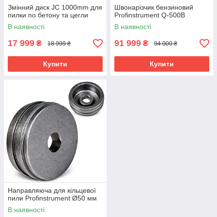
Змінний диск JC 1000mm для
Швонарізчик бензиновий
пилки по бетону та цегли
Profinstrument Q-500B
В наявності
В наявності
17 999
91 999
₴
₴
18 999 ₴
94 000 ₴
Купити
Купити
Направляюча для кільцевої
пили Profinstrument Ø50 мм
В наявності