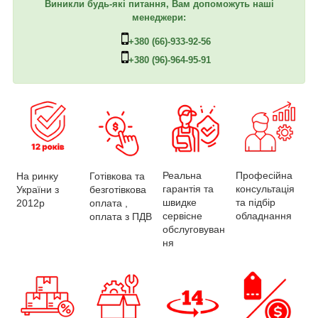
Виникли будь-які питання, Вам допоможуть наші
менеджери:
+380 (66)-933-92-56
+380 (96)-964-95-91
Професійна
Реальна
На ринку
Готівкова та
консультація
гарантія та
України з
безготівкова
та підбір
швидке
2012р
оплата ,
обладнання
сервісне
оплата з ПДВ
обслуговуван
ня