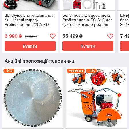
Шліфувальна машина для
Бензинова кільцева пила
Шлі
стін і стелі жираф
Profinstrument EG-616 для
бето
Profinstrument 225A-ZD
сухого і мокрого різання
20 (
бетону (7,0 к.с. 30 см)
1500
6 999
55 499
7 4
₴
₴
8 300 ₴
Купити
Купити
Акційні пропозиції та новинки
–5%
Новинка
–2%