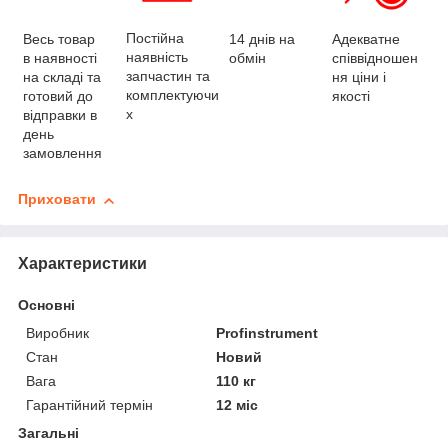
Постійна
Весь товар
Адекватне
14 днів на
наявність
в наявності
співвідношен
обмін
запчастин та
на складі та
ня ціни і
комплектуючи
готовий до
якості
х
відправки в
день
замовлення
Приховати
Характеристики
Основні
Виробник
Profinstrument
Стан
Новий
Вага
110 кг
Гарантійний термін
12 міс
Загальні