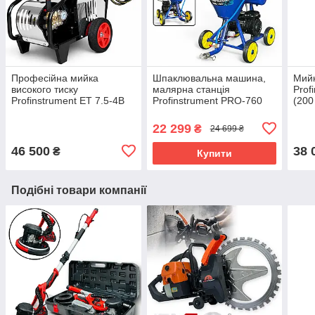
Професійна мийка
Шпаклювальна машина,
Мийк
високого тиску
малярна станція
Prof
Profinstrument ET 7.5-4B
Profinstrument PRO-760
(200
(250-300 Бар, 7,5 кВт)
(10 л, 1400 Вт)
проф
22 299
₴
24 699 ₴
46 500
38 
₴
Купити
Подібні товари компанії