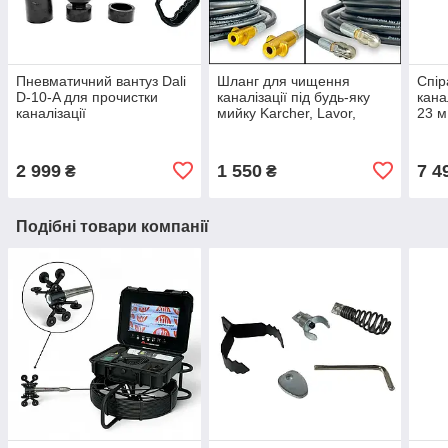
Пневматичний вантуз Dali
Шланг для чищення
Спір
D-10-A для прочистки
каналізації під будь-яку
кана
каналізації
мийку Karcher, Lavor,
23 м
Воѕсһ, 15 м + форсунка
2 999
1 550
7 4
₴
₴
Подібні товари компанії