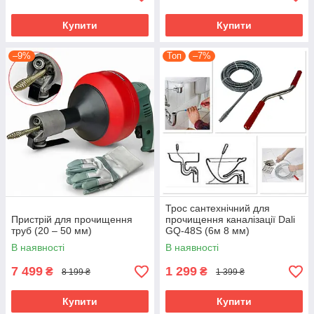
Купити
Купити
–9%
Топ
–7%
Трос сантехнічний для
Пристрій для прочищення
прочищення каналізації Dali
труб (20 – 50 мм)
GQ-48S (6м 8 мм)
В наявності
В наявності
7 499
1 299
₴
₴
8 199 ₴
1 399 ₴
Купити
Купити