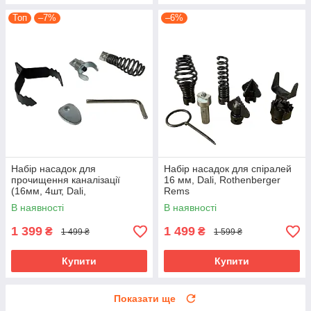
Топ
–7%
–6%
Набір насадок для
Набір насадок для спіралей
прочищення каналізації
16 мм, Dali, Rothenberger
(16мм, 4шт, Dali,
Rems
Rothenberger Rems)
В наявності
В наявності
1 399
1 499
₴
₴
1 499 ₴
1 599 ₴
Купити
Купити
Показати ще