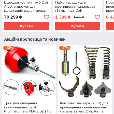
Відеодіагностика труб Dali
Набір насадок для
Про
А-50, ендоскоп для
прочищення каналізації
пнев
каналізації, відеоінспекція
(16мм, 4шт, Dali,
проч
Rothenberger Rems)
4
70 299
1 399
6 4
₴
₴
1 499 ₴
Купити
Купити
Акційні пропозиції та новинки
–18%
–17%
Трос для очищення
Комплект насадок (7 шт) для
каналізаційних труб
прочищення каналізації під
Profinstrument РМ-60SZ (7,6
спіраль 22 мм, Dali, Rems,