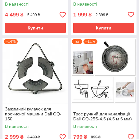
м, 10 мм)
Rothenberger.
В наявності
В наявності
4 499
1 999
₴
₴
5 499 ₴
2 399 ₴
Купити
Купити
–14%
Топ
–11%
Зажимний кулачок для
прочисної машини Dali GQ-
Трос ручний для каналізації
150
Dali GQ-25S-4.5 (4.5 м 6 мм)
В наявності
В наявності
2 999
799
₴
₴
3 499 ₴
899 ₴