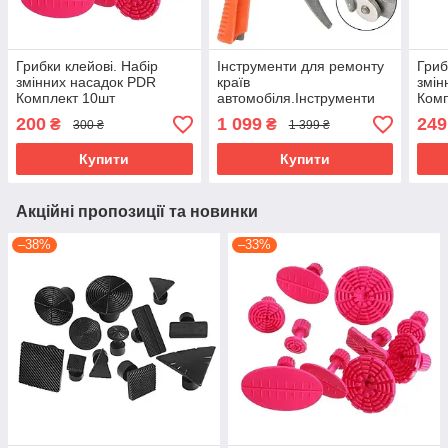
Грибки клейові. Набір
Інструменти для ремонту
Гриб
змінних насадок PDR
країв
змін
Комплект 10шт
автомобіля.Інструменти
Комп
для ремонту вм’ятин,
200
1 099
249
₴
₴
300 ₴
1 399 ₴
обрізання краю, FHT-1
Купити
Купити
Акційні пропозиції та новинки
–38%
–33%