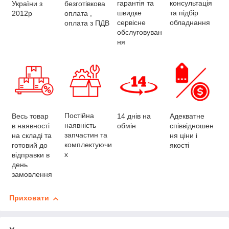
консультація
гарантія та
України з
безготівкова
та підбір
швидке
2012р
оплата ,
обладнання
сервісне
оплата з ПДВ
обслуговуван
ня
Постійна
Весь товар
Адекватне
14 днів на
наявність
в наявності
співвідношен
обмін
запчастин та
на складі та
ня ціни і
комплектуючи
готовий до
якості
х
відправки в
день
замовлення
Приховати