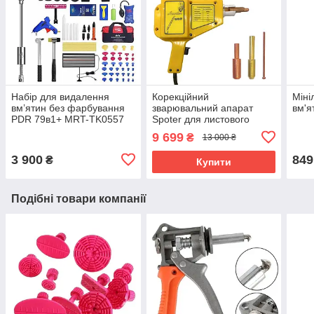
Набір для видалення
Корекційний
Міні
вм’ятин без фарбування
зварювальний апарат
вм'я
PDR 79в1+ MRT-TK0557
Spoter для листового
металу та кузовів (Витяжка
9 699
₴
13 000 ₴
вм'ятин, рихтування
кузова)
3 900
849
₴
Купити
Подібні товари компанії