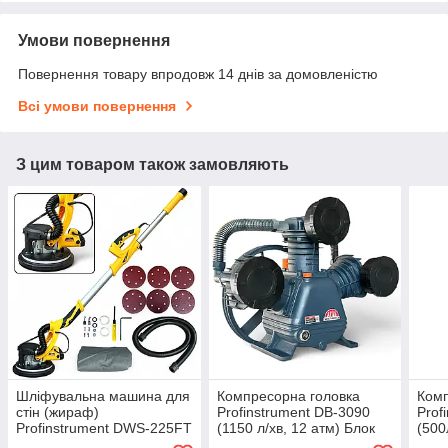
Умови повернення
Повернення товару впродовж 14 днів за домовленістю
Всі умови повернення
З цим товаром також замовляють
Шліфувальна машина для
Компресорна головка
Комп
стін (жираф)
Profinstrument DB-3090
Prof
Profinstrument DWS-225FT
(1150 л/хв, 12 атм) Блок
(500
(Ø225mm, 1250 Вт)
компресора W-подібний