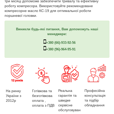
три місяці допоможе забезпечити тривалу та ефективну
роботу компресора. Використовуйте рекомендоване
компресорне масло КС-19 для оптимальної роботи
поршневої головки.
Виникли будь-які питання, Вам допоможуть наші
менеджери:
+380 (66)-933-92-56
+380 (96)-964-95-91
Професійна
Реальна
На ринку
Готівкова та
консультація
гарантія та
України з
безготівкова
та підбір
швидке
2012р
оплата ,
обладнання
сервісне
оплата з ПДВ
обслуговуван