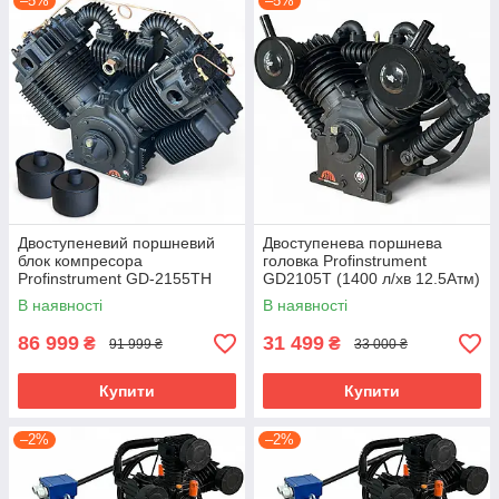
–5%
–5%
Двоступеневий поршневий
Двоступенева поршнева
блок компресора
головка Profinstrument
Profinstrument GD-2155ТH
GD2105T (1400 л/хв 12.5Атм)
(3194 л/хв, 10 Атм)
Голова компресорна
В наявності
В наявності
86 999
31 499
₴
₴
91 999 ₴
33 000 ₴
Купити
Купити
–2%
–2%