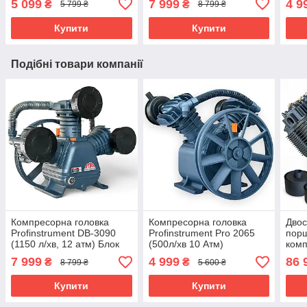
5 099
7 999
4 9
₴
₴
5 799 ₴
8 799 ₴
Купити
Купити
Подібні товари компанії
Компресорна головка
Компресорна головка
Двос
Profinstrument DB-3090
Profinstrument Pro 2065
порш
(1150 л/хв, 12 атм) Блок
(500л/хв 10 Атм)
комп
компресора W-подібний
GD-2
7 999
4 999
86 
₴
₴
8 799 ₴
5 600 ₴
Атм)
Купити
Купити