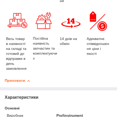
ня
Постійна
Весь товар
Адекватне
14 днів на
наявність
в наявності
співвідношен
обмін
запчастин та
на складі та
ня ціни і
комплектуючи
готовий до
якості
х
відправки в
день
замовлення
Приховати
Характеристики
Основні
Виробник
Profinstrument