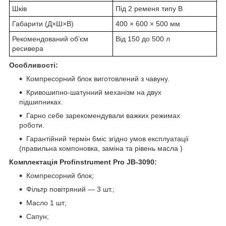
Шків
Під 2 ременя типу В
Габарити (Д×Ш×В)
400 × 600 × 500 мм
Рекомендований об’єм
Від 150 до 500 л
ресивера
Особливості:
Компресорний блок виготовлений з чавуну.
Кривошипно-шатунний механізм на двух
підшипниках.
Гарно себе зарекомендували важких режимах
роботи.
Гарантійний термін 6міс згідно умов експлуатації
(правильна компоновка, заміна та рівень масла )
Комплектація Profinstrument Pro JB-3090:
Компресорний блок;
Фільтр повітряний — 3 шт.;
Масло 1 шт;
Сапун;