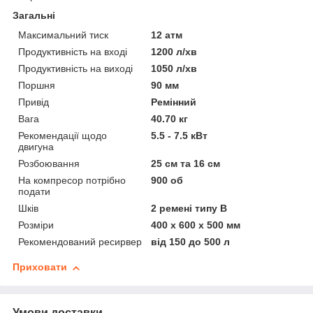
Загальні
Максимальний тиск
12 атм
Продуктивність на вході
1200 л/хв
Продуктивність на виході
1050 л/хв
Поршня
90 мм
Привід
Ремінний
Вага
40.70 кг
Рекомендації щодо
5.5 - 7.5 кВт
двигуна
Розбоювання
25 см та 16 см
На компресор потрібно
900 об
подати
Шків
2 ремені типу В
Розміри
400 х 600 х 500 мм
Рекомендований ресирвер
від 150 до 500 л
Приховати
Умови доставки