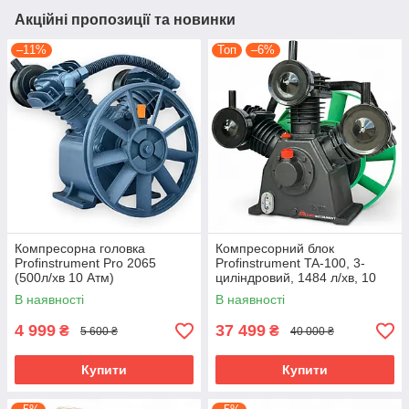
Акційні пропозиції та новинки
–11%
Топ
–6%
Компресорна головка
Компресорний блок
Profinstrument Pro 2065
Profinstrument TA-100, 3-
(500л/хв 10 Атм)
циліндровий, 1484 л/хв, 10
атм
В наявності
В наявності
4 999
37 499
₴
₴
5 600 ₴
40 000 ₴
Купити
Купити