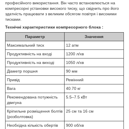
професійного використання. Він часто встановлюється на
компресорні установки високого тиску, що свідчить про його
здатність працювати з великим обсягом повітря і високими
тисками.
Технічні характеристики компресорного блока :
Параметр
Значення
Максимальний тиск
12 атм
Продуктивність на вході
1200 л/хв
Продуктивність на виході
1050 л/хв
Діаметр поршня
90 мм
Привід
Ремінний
Вага
40.70 кг
Рекомендована потужність
5.5–7.5 кВт
двигуна
Кріпильне розміщення болтів
25 см та 16 см
(розболтовка)
Необхідна кількість обертів
900 об/хв