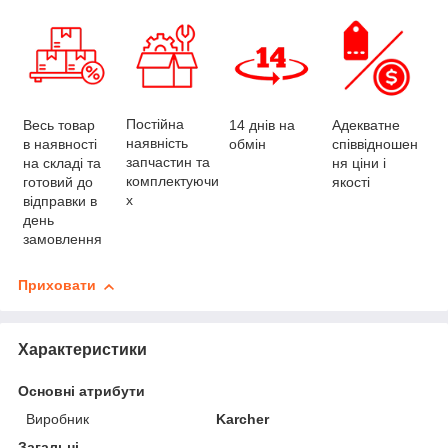
Постійна
Весь товар
Адекватне
14 днів на
наявність
в наявності
співвідношен
обмін
запчастин та
на складі та
ня ціни і
комплектуючи
готовий до
якості
х
відправки в
день
замовлення
Приховати
Характеристики
Основні атрибути
Виробник
Karcher
Загальні