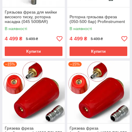
Грязьова фреза для мийки
високого тиску, роторна
Роторна грязьова фреза
насадка (045 500BAR)
(050-500 бар) Profinstrument
В наявності
В наявності
4 499
4 499
₴
₴
5 499 ₴
5 499 ₴
Купити
Купити
–15%
–15%
Грязева фреза
Грязева фреза