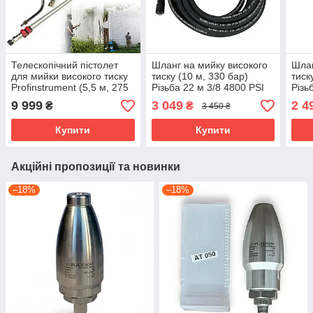
Телескопічний пістолет
Шланг на мийку високого
Шлан
для мийки високого тиску
тиску (10 м, 330 бар)
тиск
Profinstrument (5,5 м, 275
Різьба 22 м 3/8 4800 PSI
Різь
бар)
9 999
3 049
2 4
₴
₴
3 450 ₴
Купити
Купити
Акційні пропозиції та новинки
–18%
–18%