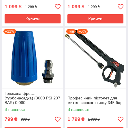
1 099
1 099
₴
₴
1 299 ₴
1 299 ₴
Купити
Купити
–11%
Топ
–5%
Грязьова фреза
(турбонасадка) (3000 PSI 207
Професійний пістолет для
BAR) 0.060
миття високого тиску 345 бар
В наявності
В наявності
799
1 799
₴
₴
899 ₴
1 899 ₴