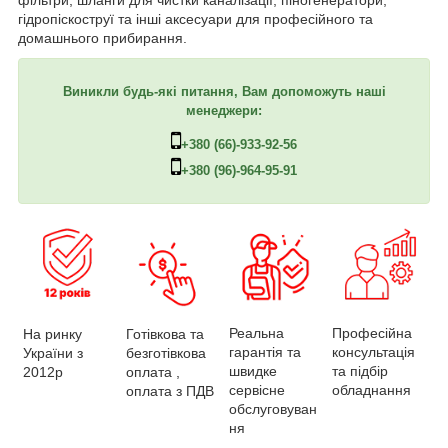
фільтри, шланги для чистки каналізації, піногенератори,
гідропіскоструї та інші аксесуари для професійного та
домашнього прибирання.
Виникли будь-які питання, Вам допоможуть наші
менеджери:
+380 (66)-933-92-56
+380 (96)-964-95-91
Професійна
Реальна
На ринку
Готівкова та
консультація
гарантія та
України з
безготівкова
та підбір
швидке
2012р
оплата ,
обладнання
сервісне
оплата з ПДВ
обслуговуван
ня