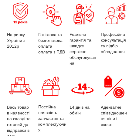
Професійна
Реальна
Готівкова та
На ринку
консультація
гарантія та
безготівкова
України з
та підбір
швидке
оплата ,
2012р
обладнання
сервісне
оплата з ПДВ
обслуговуван
ня
Постійна
Весь товар
Адекватне
14 днів на
наявність
в наявності
співвідношен
обмін
запчастин та
на складі та
ня ціни і
комплектуючи
готовий до
якості
х
відправки в