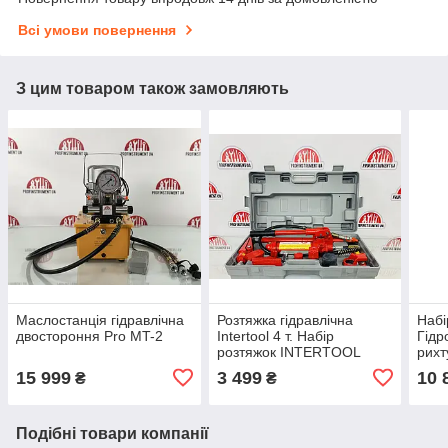
Всі умови повернення
З цим товаром також замовляють
Маслостанція гідравлічна
Розтяжка гідравлічна
Набі
двостороння Pro MT-2
Intertool 4 т. Набір
Гідр
розтяжок INTERTOOL
рихт
GT0200
Гідр
15 999
3 499
10 
₴
₴
Подібні товари компанії