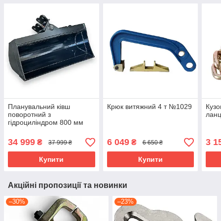
Планувальний ківш
Крюк витяжний 4 т №1029
Кузо
поворотний з
лан
гідроциліндром 800 мм
(0.8-1.5 т)
34 999
6 049
3 1
₴
₴
37 999 ₴
6 650 ₴
Купити
Купити
Акційні пропозиції та новинки
–30%
–23%