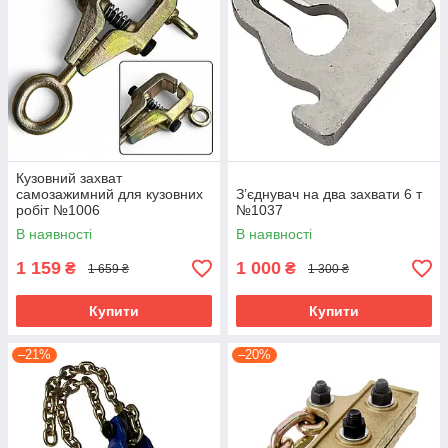
Кузовний захват
самозажимний для кузовних
З’єднувач на два захвати 6 т
робіт №1006
№1037
В наявності
В наявності
1 159
1 000
₴
₴
1 659 ₴
1 300 ₴
Купити
Купити
–21%
–20%