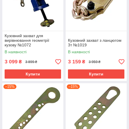
Кузовний захват для
вирівнювання геометрії
Кузовний захват з ланцюгом
кузову №1072
3т №1019
В наявності
В наявності
3 099
3 159
₴
₴
3 899 ₴
3 959 ₴
Купити
Купити
–15%
–15%