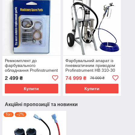
Ремкомплект до
Фарбувальний апарат із
фарбувального
пневматичним приводом
обладнання Profinstrument
Profinstrument HB 310-30
EP-310/HB795 (ремонтний
(9 л/хв)
2 499
74 999
₴
₴
76 000 ₴
комплект насосу)
Купити
Купити
Акційні пропозиції та новинки
Топ
–2%