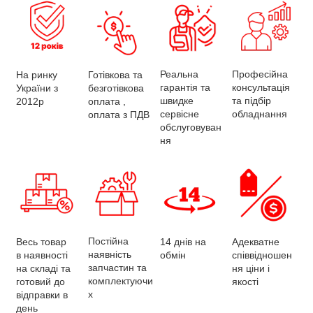
Професійна
Реальна
На ринку
Готівкова та
консультація
гарантія та
України з
безготівкова
та підбір
швидке
2012р
оплата ,
обладнання
сервісне
оплата з ПДВ
обслуговуван
ня
Постійна
Весь товар
Адекватне
14 днів на
наявність
в наявності
співвідношен
обмін
запчастин та
на складі та
ня ціни і
комплектуючи
готовий до
якості
х
відправки в
день