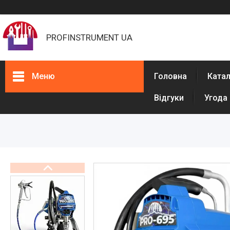
PROFINSTRUMENT UA
Меню
Головна
Ката
Відгуки
Угода
Каталог
Фарбувальне обладнання
Обладнання для штукатурки
Машини для розмітки доріг
Обладнання для ППУ
Обладнання для виробництва
рукавів високого тиску (РВТ)
Обладнання для бетонних
підлог
Обладнання для прочищення