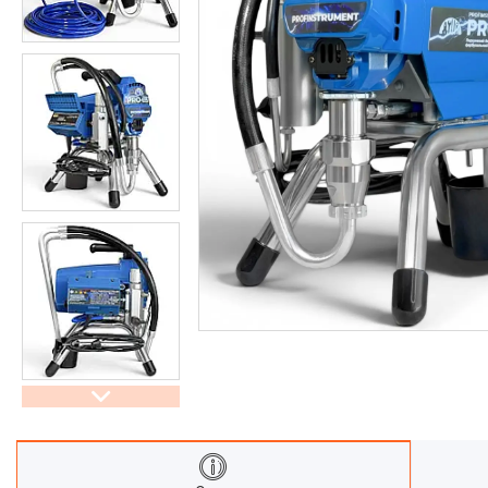
труб
Обладнання для прочистки
вентиляційних систем
Мийки високого тиску
Аксесуари для мийок високого
тиску
Інструменти PDR
Автохімчистка, детейлінг
Компресори та комплектуючі
Фарбування авто
Споттери
Обладнання для СТО
Фени для зварювання ПВХ
Лебідки та комплектуючі OFF-
ROAD
Лазерна зварка та очистка
Плиткорізи та комплектуючі
Інструмент для шліфування та