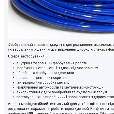
Фарбувальний апарат
підходить для
розпилення акрилових фа
універсальним рішенням для виконання широкого спектра фар
Сфера застосування:
внутрішні та зовнішні фарбувальні роботи
фарбування стель, стін і підлоги під час ремонту
обробка та фарбування деревини
нанесення фінішних покриттів
антикорозійна обробка металу
фарбування автомобілів та металевих конструкцій
використання у деревообробній та будівельній галузі
застосування на виробничих і промислових підприємства
Апарат має індукційний вентильний двигун (без щіток), що пі
регулювання параметрів роботи через дисплей. Всі фітинги ви
приблизно
500 годин роботи
, а вага апарата складає
24 кг
, щ