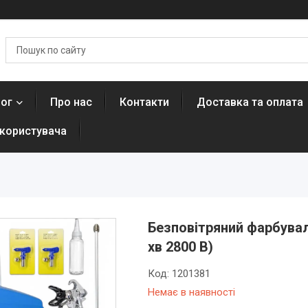
лог
Про нас
Контакти
Доставка та оплата
 користувача
Безповітряний фарбуваль
хв 2800 В)
Код:
1201381
Немає в наявності