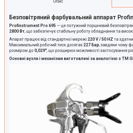
Опис
оздоблення стін
Устаткування для
Безповітряний фарбувальний аппарат Profins
порошкового фарбування
Екскаватори та комплектуючі
Profinstrument Pro 695
— це потужний поршневий безповітрян
2800 Вт
, що забезпечує стабільну роботу обладнання та висок
Автономні повітряні опалювачі
Апарат працює від стандартної мережі
220 V / 50 HZ
та здатн
Швидкомонтажні пістолети
Максимальний робочий тиск досягає
227 Бар
, завдяки чому ф
Обладнання для ремонту
розміром до
0,029″
, що розширює можливості застосування різ
спецтехніки
Основні вузли і механізми виготовлені за аналогією з ТМ 
Бурові установки
Обладнання для чистки
сонячних панелей
Генератори
Тельфери та каретки
Плазморізи і Зварювальне
обладнання
Акумуляторний інструмент
Машини для миття підлоги
Акція