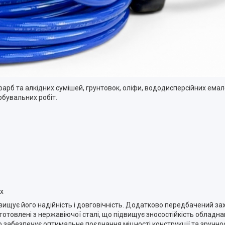
рб та алкідних сумішей, грунтовок, оліфи, вододисперсійних емал
бувальних робіт.
х
двищує його надійність і довговічність. Додатково передбачений за
готовлені з нержавіючої сталі, що підвищує зносостійкість обладн
о забезпечує оптимальне поєднання міцності конструкції та зручно