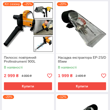
Хіт сезону
–25%
–20%
Пилосос повітряний
Насадка екстрактора EP-2S/D
Profinstrument 900L
85мм
В наявності
В наявності
2 999
1 999
₴
₴
4 000 ₴
2 499 ₴
Купити
Купити
–20%
–12%