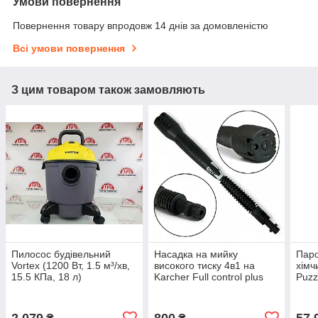
Умови повернення
Повернення товару впродовж 14 днів за домовленістю
Всі умови повернення
З цим товаром також замовляють
Пилосос будівельний
Насадка на мийку
Паро
Vortex (1200 Вт, 1.5 м³/хв,
високого тиску 4в1 на
хімч
15.5 КПа, 18 л)
Karcher Full control plus
Puzz
К2-К7
2 079
800
57 