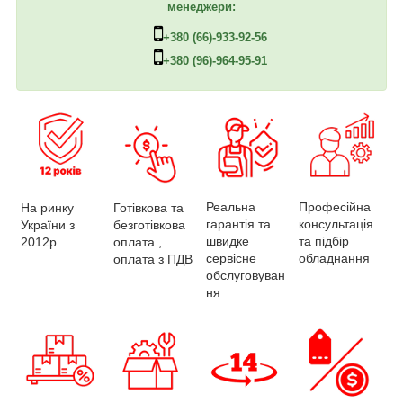
менеджери:
+380 (66)-933-92-56
+380 (96)-964-95-91
Професійна
Реальна
На ринку
Готівкова та
консультація
гарантія та
України з
безготівкова
та підбір
швидке
2012р
оплата ,
обладнання
сервісне
оплата з ПДВ
обслуговуван
ня