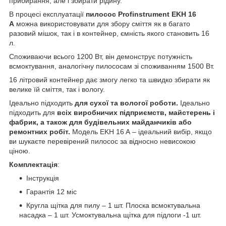
прибирання, але і збирати рідину.
В процесі експлуатації
пилосос Profinstrument EKH 16
A
можна використовувати для збору сміття як в багато
разовий мішок, так і в контейнер, ємність якого становить 16
л.
Споживаючи всього 1200 Вт, він демонструє потужність
всмоктування, аналогічну пилососам зі споживанням 1500 Вт.
16 літровий контейнер дає змогу легко та швидко збирати як
велике їй сміття, так і вологу.
Ідеально підходить
для сухої та вологої роботи.
Ідеально
підходить для
всіх виробничих підприємств, майстерень і
фабрик, а також для будівельних майданчиків або
ремонтних робіт.
Модель EKH 16 A – ідеальний вибір, якщо
ви шукаєте перевірений пилосос за відносно невисокою
ціною.
Комплектація
:
Інструкція
Гарантія 12 міс
Кругла щітка для пилу – 1 шт. Плоска всмоктувальна
насадка – 1 шт. Усмоктувальна щітка для підлоги -1 шт.