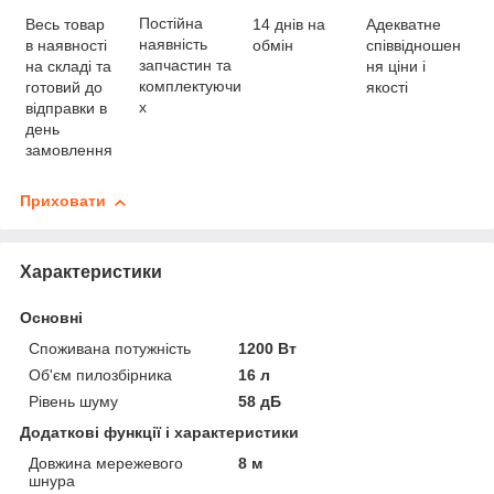
Постійна
Весь товар
Адекватне
14 днів на
наявність
в наявності
співвідношен
обмін
запчастин та
на складі та
ня ціни і
комплектуючи
готовий до
якості
х
відправки в
день
замовлення
Приховати
Характеристики
Основні
Споживана потужність
1200 Вт
Об'єм пилозбірника
16 л
Рівень шуму
58 дБ
Додаткові функції і характеристики
Довжина мережевого
8 м
шнура