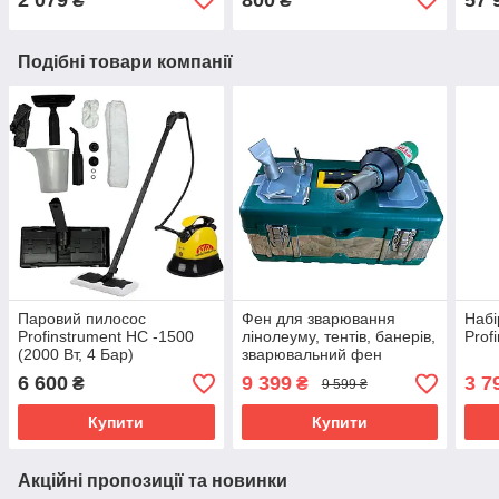
₴
₴
Подібні товари компанії
Паровий пилосос
Фен для зварювання
Набі
Profinstrument НC -1500
лінолеуму, тентів, банерів,
Prof
(2000 Вт, 4 Бар)
зварювальний фен
Profinstrument 1.6 кВт
6 600
9 399
3 7
₴
₴
9 599 ₴
Купити
Купити
Акційні пропозиції та новинки