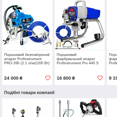
Поршневий безповітряний
Поршневий
Пор
апарат Profinstrument
фарбувальний апарат
фар
PRO-395 (2.1 л/хв1200 Вт)
Profinstrument Pro 440 S
Prof
(2 л/хв 1300 Вт)
(575
24 000
16 800
9 1
₴
₴
Подібні товари компанії