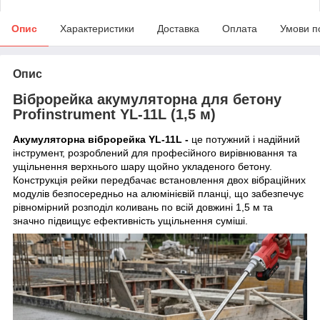
Опис
Характеристики
Доставка
Оплата
Умови п
Опис
Віброрейка акумуляторна для бетону
Profinstrument YL-11L (1,5 м)
Акумуляторна віброрейка YL-11L -
це потужний і надійний
інструмент, розроблений для професійного вирівнювання та
ущільнення верхнього шару щойно укладеного бетону.
Конструкція рейки передбачає встановлення двох вібраційних
модулів безпосередньо на алюмінієвій планці, що забезпечує
рівномірний розподіл коливань по всій довжині 1,5 м та
значно підвищує ефективність ущільнення суміші.