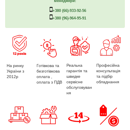
менеджери:
+380 (66)-933-92-56
+380 (96)-964-95-91
Професійна
Реальна
На ринку
Готівкова та
консультація
гарантія та
України з
безготівкова
та підбір
швидке
2012р
оплата ,
обладнання
сервісне
оплата з ПДВ
обслуговуван
ня