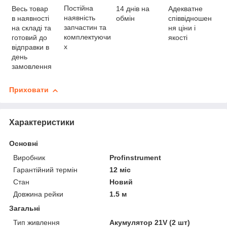
Постійна
Весь товар
Адекватне
14 днів на
наявність
в наявності
співвідношен
обмін
запчастин та
на складі та
ня ціни і
комплектуючи
готовий до
якості
х
відправки в
день
замовлення
Приховати
Характеристики
Основні
Виробник
Profinstrument
Гарантійний термін
12 міс
Стан
Новий
Довжина рейки
1.5 м
Загальні
Тип живлення
Акумулятор 21V (2 шт)