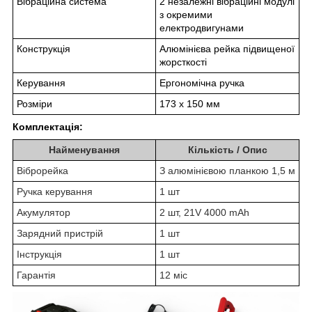
Вібраційна система
2 незалежні вібраційні модулі
з окремими
електродвигунами
Конструкція
Алюмінієва рейка підвищеної
жорсткості
Керування
Ергономічна ручка
Розміри
173 х 150 мм
Комплектація:
Найменування
Кількість / Опис
Віброрейка
З алюмінієвою планкою 1,5 м
Ручка керування
1 шт
Акумулятор
2 шт, 21V 4000 mAh
Зарядний пристрій
1 шт
Інструкція
1 шт
Гарантія
12 міс