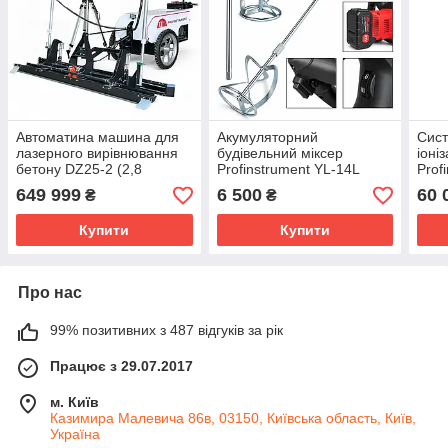
Автоматина машина для
Акумуляторний
Сист
лазерного вирівнювання
будівельний міксер
іоніз
бетону DZ25-2 (2,8
Profinstrument YL-14L
Prof
кВт,2000 N)
(21V, 4.0Ah)
pH 2
649 999
6 500
60 
₴
₴
мВ) 
філь
Купити
Купити
Про нас
99% позитивних з 487 відгуків за рік
Працює з 29.07.2017
м. Київ
Казимира Малевича 86в, 03150, Київська область, Київ,
Україна