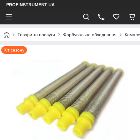
PROFINSTRUMENT UA
Товари та послуги
Фарбувальне обладнання
Компле
Хіт сезону