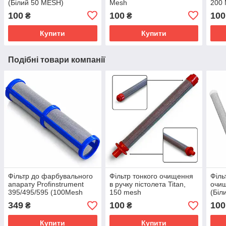
(Білий 50 MESH)
Mesh
200
100
100
100
₴
₴
Купити
Купити
Подібні товари компанії
Фільтр до фарбувального
Фільтр тонкого очищення
Філь
апарату Profinstrument
в ручку пістолета Titan,
очищ
395/495/595 (100Mesh
150 mesh
(Біл
синій)
349
100
100
₴
₴
Купити
Купити