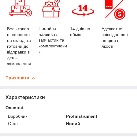
Постійна
Весь товар
Адекватне
14 днів на
наявність
в наявності
співвідношен
обмін
запчастин та
на складі та
ня ціни і
комплектуючи
готовий до
якості
х
відправки в
день
замовлення
Приховати
Характеристики
Основні
Виробник
Profinstrument
Стан
Новий