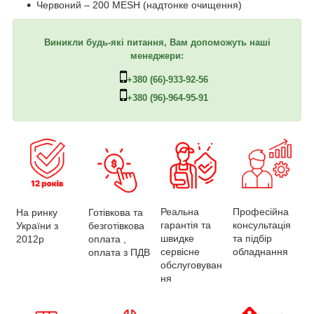
Червоний – 200 MESH (надтонке очищення)
Виникли будь-які питання, Вам допоможуть наші
менеджери:
+380 (66)-933-92-56
+380 (96)-964-95-91
Професійна
Реальна
На ринку
Готівкова та
консультація
гарантія та
України з
безготівкова
та підбір
швидке
2012р
оплата ,
обладнання
сервісне
оплата з ПДВ
обслуговуван
ня