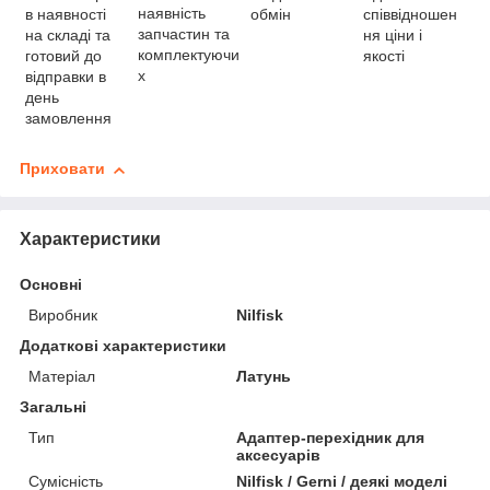
наявність
в наявності
співвідношен
обмін
запчастин та
на складі та
ня ціни і
комплектуючи
готовий до
якості
х
відправки в
день
замовлення
Приховати
Характеристики
Основні
Виробник
Nilfisk
Додаткові характеристики
Матеріал
Латунь
Загальні
Тип
Адаптер-перехідник для
аксесуарів
Сумісність
Nilfisk / Gerni / деякі моделі