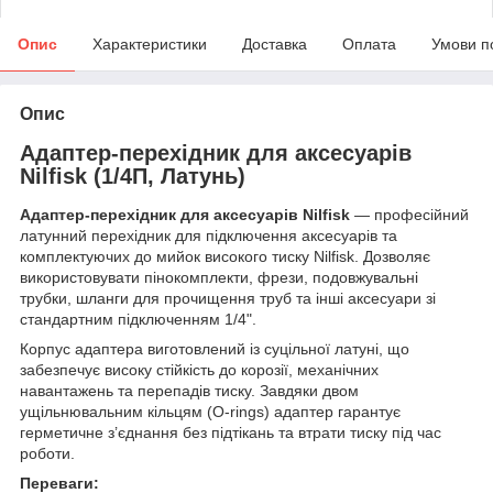
Опис
Характеристики
Доставка
Оплата
Умови п
Опис
Адаптер-перехідник для аксесуарів
Nilfisk (1/4П, Латунь)
Адаптер-перехідник для аксесуарів Nilfisk
— професійний
латунний перехідник для підключення аксесуарів та
комплектуючих до мийок високого тиску Nilfisk. Дозволяє
використовувати пінокомплекти, фрези, подовжувальні
трубки, шланги для прочищення труб та інші аксесуари зі
стандартним підключенням 1/4".
Корпус адаптера виготовлений із суцільної латуні, що
забезпечує високу стійкість до корозії, механічних
навантажень та перепадів тиску. Завдяки двом
ущільнювальним кільцям (O-rings) адаптер гарантує
герметичне з’єднання без підтікань та втрати тиску під час
роботи.
Переваги: