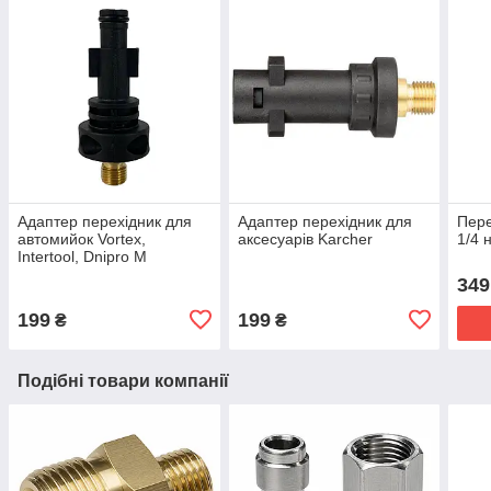
Адаптер перехідник для
Адаптер перехідник для
Пере
автомийок Vortex,
аксесуарів Karcher
1/4 
Intertool, Dnipro M
349
199
199
₴
₴
Подібні товари компанії