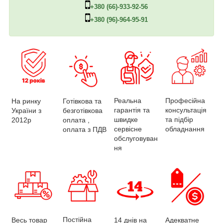
+380 (66)-933-92-56
+380 (96)-964-95-91
Професійна
Реальна
На ринку
Готівкова та
консультація
гарантія та
України з
безготівкова
та підбір
швидке
2012р
оплата ,
обладнання
сервісне
оплата з ПДВ
обслуговуван
ня
Постійна
Весь товар
Адекватне
14 днів на