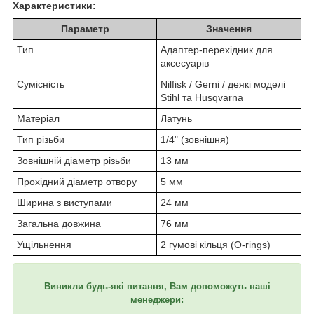
Характеристики:
Параметр
Значення
Тип
Адаптер-перехідник для
аксесуарів
Сумісність
Nilfisk / Gerni / деякі моделі
Stihl та Husqvarna
Матеріал
Латунь
Тип різьби
1/4" (зовнішня)
Зовнішній діаметр різьби
13 мм
Прохідний діаметр отвору
5 мм
Ширина з виступами
24 мм
Загальна довжина
76 мм
Ущільнення
2 гумові кільця (O-rings)
Виникли будь-які питання, Вам допоможуть наші
менеджери: