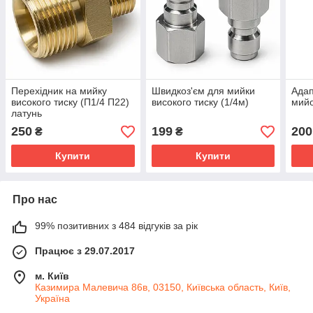
Перехідник на мийку
Швидкоз'єм для мийки
Адап
високого тиску (П1/4 П22)
високого тиску (1/4м)
мийо
латунь
250
199
200
₴
₴
Купити
Купити
Про нас
99% позитивних з 484 відгуків за рік
Працює з 29.07.2017
м. Київ
Казимира Малевича 86в, 03150, Київська область, Київ,
Україна