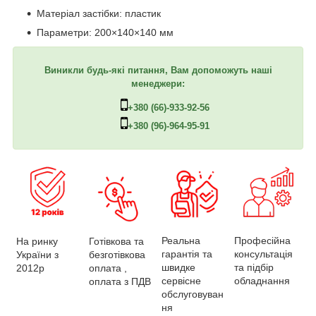
Матеріал застібки: пластик
Параметри: 200×140×140 мм
Виникли будь-які питання, Вам допоможуть наші
менеджери:
+380 (66)-933-92-56
+380 (96)-964-95-91
Професійна
Реальна
На ринку
Готівкова та
консультація
гарантія та
України з
безготівкова
та підбір
швидке
2012р
оплата ,
обладнання
сервісне
оплата з ПДВ
обслуговуван
ня