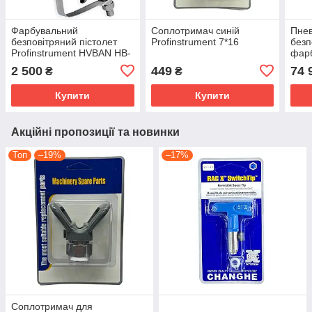
Фарбувальний
Соплотримач синій
Пне
безповітряний пістолет
Profinstrument 7*16
безп
Profinstrument HVBAN HB-
фар
131 (345 бар, 5000 PSI)
Prof
2 500
449
74 
₴
₴
(49:
Купити
Купити
Акційні пропозиції та новинки
Топ
–19%
–17%
Соплотримач для