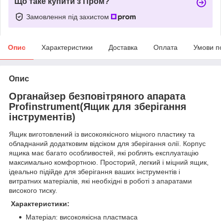
Що таке купити з Пром?
Замовлення під захистом
Опис
Характеристики
Доставка
Оплата
Умови п
Опис
Органайзер безповітряного апарата
Profinstrument(Ящик для зберігання
інструментів)
Ящик виготовлений із високоякісного міцного пластику та
обладнаний додатковим відсіком для зберігання олії. Корпус
ящика має багато особливостей, які роблять експлуатацію
максимально комфортною. Просторий, легкий і міцний ящик,
ідеально підійде для зберігання ваших інструментів і
витратних матеріалів, які необхідні в роботі з апаратами
високого тиску.
Характеристики:
Матеріал: високоякісна пластмаса