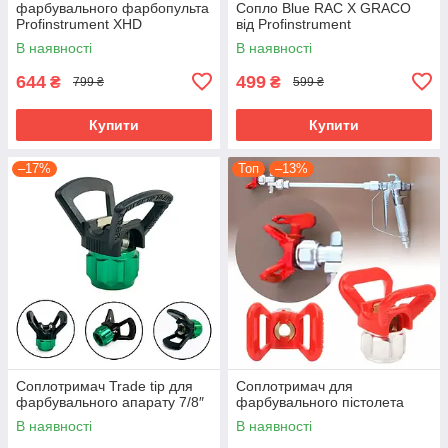
фарбувального фарбопульта
Сопло Blue RAC X GRACO
Profinstrument XHD
від Profinstrument
В наявності
В наявності
644
499
₴
₴
799 ₴
599 ₴
Купити
Купити
–17%
Топ
–13%
Соплотримач Trade tip для
Соплотримач для
фарбувального апарату 7/8″
фарбувального пістолета
В наявності
В наявності