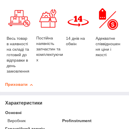
Постійна
Весь товар
Адекватне
14 днів на
наявність
в наявності
співвідношен
обмін
запчастин та
на складі та
ня ціни і
комплектуючи
готовий до
якості
х
відправки в
день
замовлення
Приховати
Характеристики
Основні
Виробник
Profinstrument
Гарантійний термін