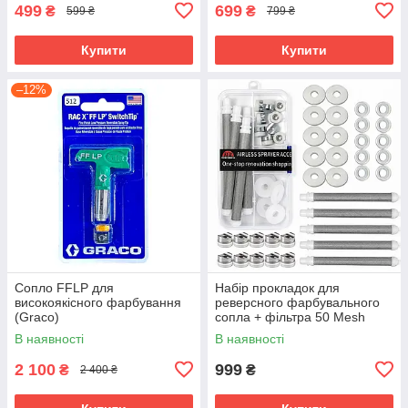
499
699
₴
₴
599 ₴
799 ₴
Купити
Купити
–12%
Сопло FFLP для
Набір прокладок для
високоякісного фарбування
реверсного фарбувального
(Graco)
сопла + фільтра 50 Mesh
В наявності
В наявності
2 100
999
₴
₴
2 400 ₴