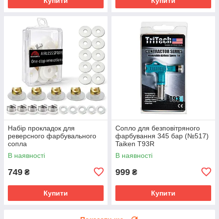
Купити
Купити
Набір прокладок для
Сопло для безповітряного
реверсного фарбувального
фарбування 345 бар (№517)
сопла
Taiken T93R
В наявності
В наявності
749
999
₴
₴
Купити
Купити