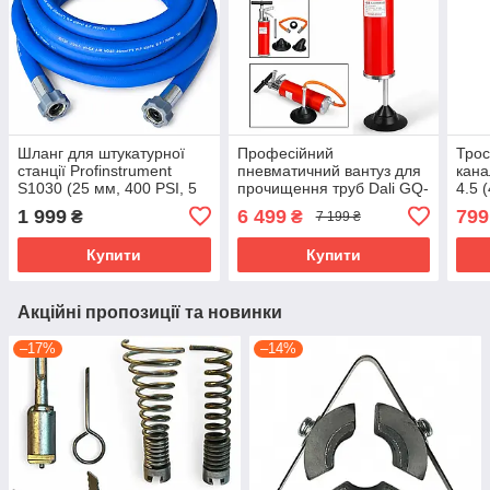
Шланг для штукатурної
Професійний
Трос
станції Profinstrument
пневматичний вантуз для
кана
S1030 (25 мм, 400 PSI, 5
прочищення труб Dali GQ-
4.5 
м)
4
1 999
6 499
799
₴
₴
7 199 ₴
Купити
Купити
Акційні пропозиції та новинки
–17%
–14%