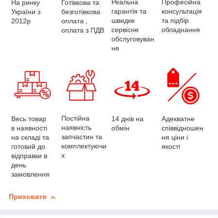
Професійна
Реальна
На ринку
Готівкова та
консультація
гарантія та
України з
безготівкова
та підбір
швидке
2012р
оплата ,
обладнання
сервісне
оплата з ПДВ
обслуговуван
ня
Постійна
Весь товар
Адекватне
14 днів на
наявність
в наявності
співвідношен
обмін
запчастин та
на складі та
ня ціни і
комплектуючи
готовий до
якості
х
відправки в
день
замовлення
Приховати