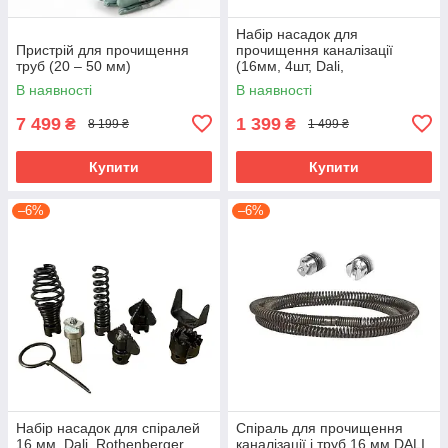
Набір насадок для
Пристрій для прочищення
прочищення каналізації
труб (20 – 50 мм)
(16мм, 4шт, Dali,
Rothenberger Rems)
В наявності
В наявності
7 499
1 399
₴
₴
8 199 ₴
1 499 ₴
Купити
Купити
–6%
–6%
Набір насадок для спіралей
Спіраль для прочищення
16 мм, Dali, Rothenberger
каналізації і труб 16 мм DALI