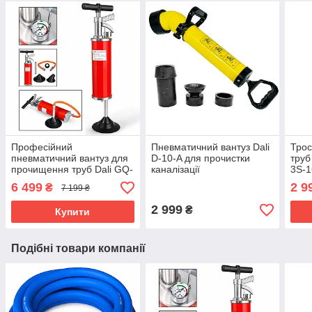
Професійний
Пневматичний вантуз Dali
Трос
пневматичний вантуз для
D-10-A для прочистки
труб 
прочищення труб Dali GQ-
каналізації
3S-1
4
6 499
2 9
₴
7 199 ₴
2 999
₴
Купити
Подібні товари компанії