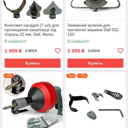
Комплект насадок (7 шт) для
Зажимний кулачок для
прочищення каналізації під
прочисної машини Dali GQ-
спіраль 22 мм, Dali, Rems,
150
Rothenberger.
В наявності
В наявності
1 999
2 999
₴
₴
2 399 ₴
3 499 ₴
Купити
Купити
–9%
Топ
–7%