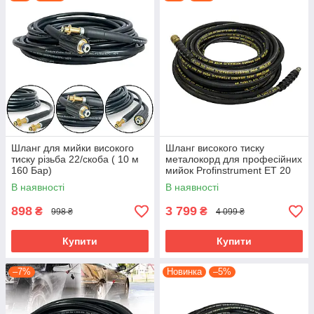
Шланг для мийки високого
Шланг високого тиску
тиску різьба 22/скоба ( 10 м
металокорд для професійних
160 Бар)
мийок Profinstrument ET 20
(20 м)
В наявності
В наявності
898
3 799
₴
₴
998 ₴
4 099 ₴
Купити
Купити
–7%
Новинка
–5%