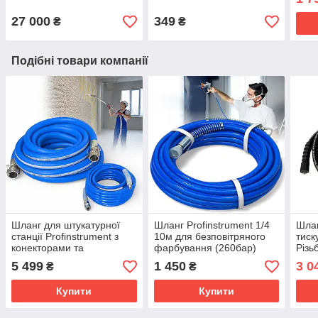
27 000
349
₴
₴
Подібні товари компанії
Шланг для штукатурної
Шланг Profinstrument 1/4
Шлан
станції Profinstrument з
10м для безповітряного
тиск
конекторами та
фарбування (260бар)
Різь
повітряним шлангом 10 м
5 499
1 450
3 0
₴
₴
Купити
Купити