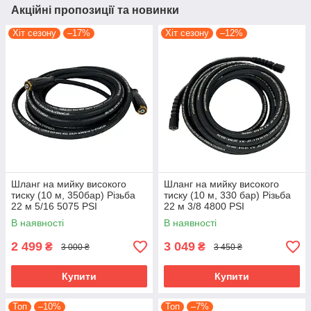
Акційні пропозиції та новинки
Хіт сезону
–17%
Хіт сезону
–12%
Шланг на мийку високого
Шланг на мийку високого
тиску (10 м, 350бар) Різьба
тиску (10 м, 330 бар) Різьба
22 м 5/16 5075 PSI
22 м 3/8 4800 PSI
В наявності
В наявності
2 499
3 049
₴
₴
3 000 ₴
3 450 ₴
Купити
Купити
Топ
–10%
Топ
–7%