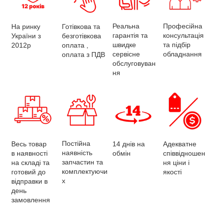
Професійна
Реальна
На ринку
Готівкова та
консультація
гарантія та
України з
безготівкова
та підбір
швидке
2012р
оплата ,
обладнання
сервісне
оплата з ПДВ
обслуговуван
ня
Постійна
Весь товар
Адекватне
14 днів на
наявність
в наявності
співвідношен
обмін
запчастин та
на складі та
ня ціни і
комплектуючи
готовий до
якості
х
відправки в
день
замовлення