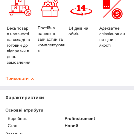
Постійна
Весь товар
Адекватне
14 днів на
наявність
в наявності
співвідношен
обмін
запчастин та
на складі та
ня ціни і
комплектуючи
готовий до
якості
х
відправки в
день
замовлення
Приховати
Характеристики
Основні атрибути
Виробник
Profinstrument
Стан
Новий