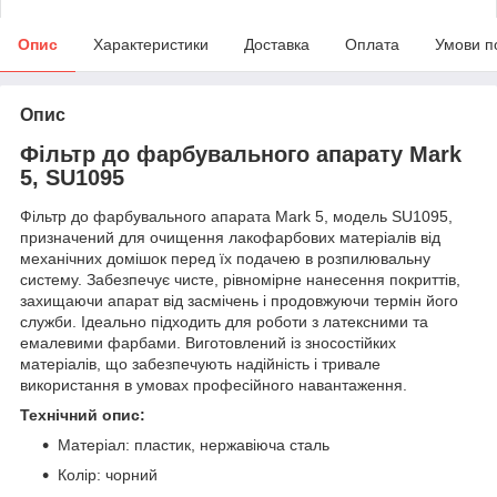
Опис
Характеристики
Доставка
Оплата
Умови п
Опис
Фільтр до фарбувального апарату Mark
5, SU1095
Фільтр до фарбувального апарата Mark 5, модель SU1095,
призначений для очищення лакофарбових матеріалів від
механічних домішок перед їх подачею в розпилювальну
систему. Забезпечує чисте, рівномірне нанесення покриттів,
захищаючи апарат від засмічень і продовжуючи термін його
служби. Ідеально підходить для роботи з латексними та
емалевими фарбами. Виготовлений із зносостійких
матеріалів, що забезпечують надійність і тривале
використання в умовах професійного навантаження.
Технічний опис:
Матеріал: пластик, нержавіюча сталь
Колір: чорний