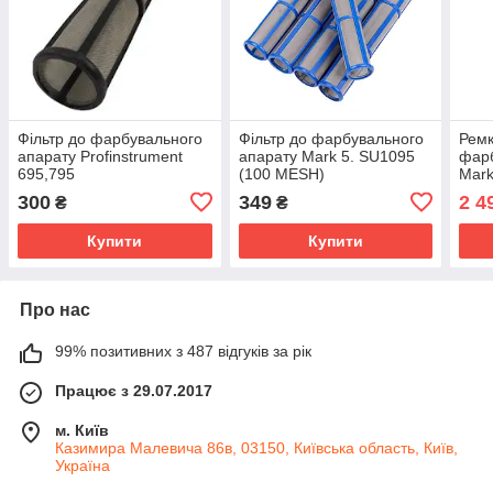
Фільтр до фарбувального
Фільтр до фарбувального
Ремк
апарату Profinstrument
апарату Mark 5. SU1095
фар
695,795
(100 MESH)
Mark
300
349
2 4
₴
₴
Купити
Купити
Про нас
99% позитивних з 487 відгуків за рік
Працює з 29.07.2017
м. Київ
Казимира Малевича 86в, 03150, Київська область, Київ,
Україна