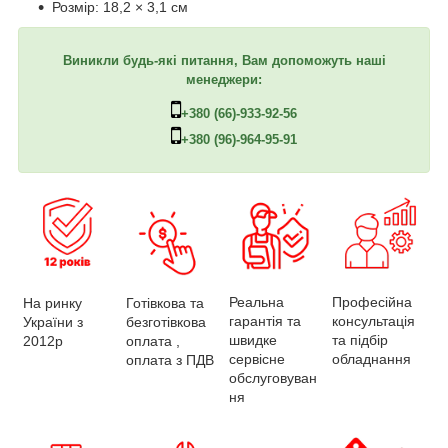
Розмір: 18,2 × 3,1 см
Виникли будь-які питання, Вам допоможуть наші
менеджери:
+380 (66)-933-92-56
+380 (96)-964-95-91
Професійна
Реальна
На ринку
Готівкова та
консультація
гарантія та
України з
безготівкова
та підбір
швидке
2012р
оплата ,
обладнання
сервісне
оплата з ПДВ
обслуговуван
ня