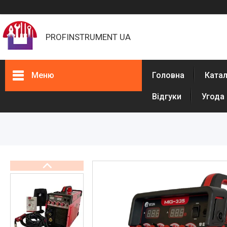
PROFINSTRUMENT UA
Меню
Головна
Ката
Відгуки
Угода
Каталог
Фарбувальне обладнання
Обладнання для штукатурки
Машини для розмітки доріг
Обладнання для ППУ
Обладнання для виробництва
рукавів високого тиску (РВТ)
Обладнання для бетонних
підлог
Обладнання для прочищення