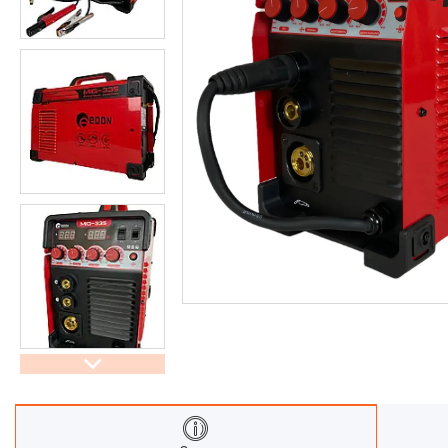
труб
Обладнання для прочистки
вентиляційних систем
Мийки високого тиску
Аксесуари для мийок високого
тиску
Інструменти PDR
Автохімчистка, детейлінг
Компресори та комплектуючі
Фарбування авто
Споттери
Обладнання для СТО
Фени для зварювання ПВХ
Лебідки та комплектуючі OFF-
ROAD
Лазерна зварка та очистка
Плиткорізи та комплектуючі
Інструмент для шліфування та