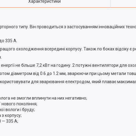
Характеристики
рторного типу. Він проводиться з застосуванням інноваційних техн
о 335 А.
ащого охолодження всередині корпусу. Також по боках відсіку є ре
.
енергії не більше 7,2 кВт на годину. 2 потужні вентилятори для о
том діаметром від 0.6 до 1.2 мм, зварюючи при цьому метали тов
використовувати для зварювання електродом, який плаває максима
олога не змогли вплинути на них негативно;
 нового покоління;
ї вологи і бруду;
з корпусу;
 — 335 А;