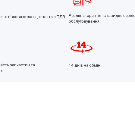
Реальна гарантія та швидке серві
езготівкова оплата , оплата з ПДВ
обслуговування
ність запчастин та
14 днів на обмін
их