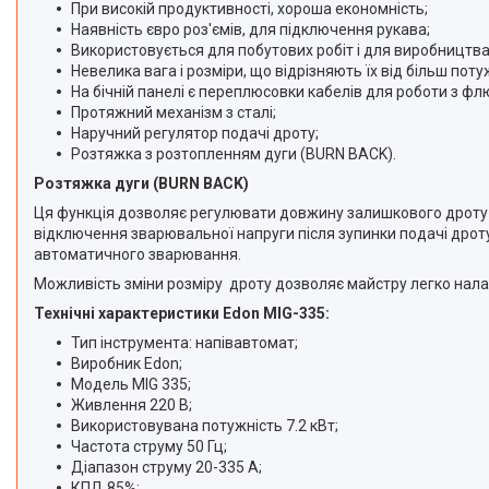
При високій продуктивності, хороша економність;
Іонізатори води
Наявність євро роз'ємів, для підключення рукава;
Використовується для побутових робіт і для виробництва
Невелика вага і розміри, що відрізняють їх від більш поту
На бічній панелі є переплюсовки кабелів для роботи з 
Протяжний механізм з сталі;
Наручний регулятор подачі дроту;
Розтяжка з розтопленням дуги (BURN BACK).
Розтяжка дуги (BURN BACK)
Ця функція дозволяє регулювати довжину залишкового дроту (ч
відключення зварювальної напруги після зупинки подачі дрот
автоматичного зварювання.
Можливість зміни розміру дроту дозволяє майстру легко налашт
Технічні характеристики Edon MIG-335:
Тип інструмента: напівавтомат;
Виробник Edon;
Модель MIG 335;
Живлення 220 В;
Використовувана потужність 7.2 кВт;
Частота струму 50 Гц;
Діапазон струму 20-335 А;
КПД 85%;