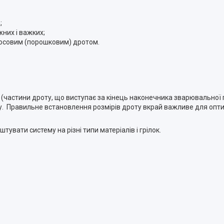
;
жних і важких;
флюсовим (порошковим) дротом.
астини дроту, що виступає за кінець наконечника зварювальної гр
у. Правильне встановлення розмірів дроту вкрай важливе для опти
увати систему на різні типи матеріалів і грілок.