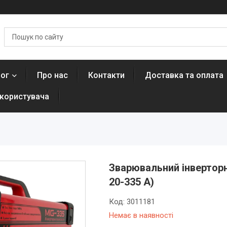
лог
Про нас
Контакти
Доставка та оплата
 користувача
Зварювальний інверторн
20-335 А)
Код:
3011181
Немає в наявності