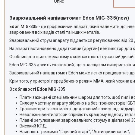
Опис
оздоблення стін
Устаткування для
порошкового фарбування
Зварювальний напівавтомат Edon MIG-335(new)
Екскаватори та комплектуючі
Edon MIG-335
- це професійний апарат, який належить до інве
зварювання всіх видів сталі та інших металів.
Автономні повітряні опалювачі
Зварювальний струм апарату піддається регулюванню від 20 д
Швидкомонтажні пістолети
На апарат встановлено додатковий (другий) вентилятор для кр
Обладнання для ремонту
спецтехніки
Особливістю цього механізму є компактність і сучасний дизайн
Бурові установки
Edon MIG-335 досить економний, що є наслідком використання 
Обладнання для чистки
Зварювальний напівавтомат Edon може легко працювати з дро
сонячних панелей
Крім того, у пристрої передбачено режим ММА, який можна 
Генератори
Особливості Edon MIG-335:
Тельфери та каретки
Плати захищені спеціальним шаром для того, щоб пил і в
Плазморізи і Зварювальне
Силову частину апарату зібрано на базі транзисторів IGBT
обладнання
Транзистори також мають додатковий захист від надмірно
Незалежні вентилятори сприяють кращому відводу тепла 
Акумуляторний інструмент
Плавні регулювання зварювального струму в діапазоні 30
Машини для миття підлоги
Високий КПД.
Акція
Наявність режимів "Гарячий старт", "Антиприлипання";