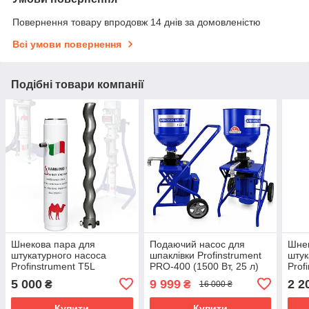
Повернення товару впродовж 14 днів за домовленістю
Всі умови повернення
Подібні товари компанії
Шнекова пара для
Подаючий насос для
Шнек
штукатурного насоса
шпаклівки Profinstrument
штук
Profinstrument T5L
PRO-400 (1500 Вт, 25 л)
Prof
5 000
9 999
2 2
₴
₴
16 000 ₴
Купити
Купити