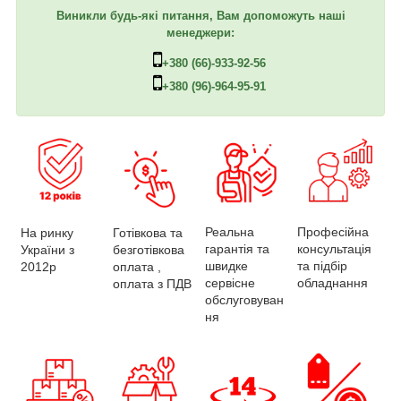
Виникли будь-які питання, Вам допоможуть наші
менеджери:
+380 (66)-933-92-56
+380 (96)-964-95-91
Професійна
Реальна
На ринку
Готівкова та
консультація
гарантія та
України з
безготівкова
та підбір
швидке
2012р
оплата ,
обладнання
сервісне
оплата з ПДВ
обслуговуван
ня