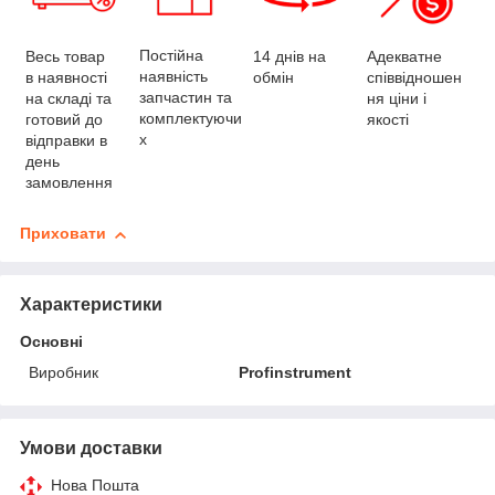
Постійна
Весь товар
Адекватне
14 днів на
наявність
в наявності
співвідношен
обмін
запчастин та
на складі та
ня ціни і
комплектуючи
готовий до
якості
х
відправки в
день
замовлення
Приховати
Характеристики
Основні
Виробник
Profinstrument
Умови доставки
Нова Пошта