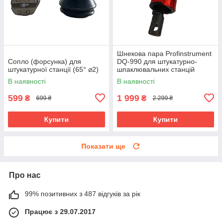
Шнекова пара Profinstrument
Сопло (форсунка) для
DQ-990 для штукатурно-
штукатурної станції (65° ⌀2)
шпаклювальних станцій
В наявності
В наявності
599
1 999
₴
₴
699 ₴
2 299 ₴
Купити
Купити
Показати ще
Про нас
99% позитивних з 487 відгуків за рік
Працює з 29.07.2017