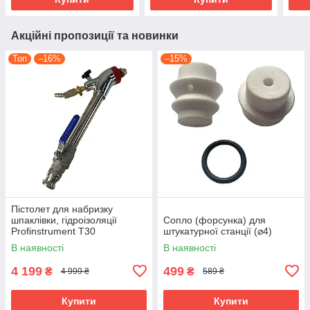
Акційні пропозиції та новинки
Топ
–16%
–15%
Пістолет для набризку
шпаклівки, гідроізоляції
Сопло (форсунка) для
Profinstrument T30
штукатурної станції (⌀4)
В наявності
В наявності
4 199
499
₴
₴
4 999 ₴
589 ₴
Купити
Купити