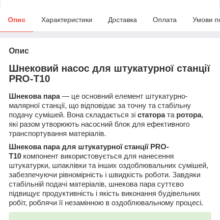
Опис
Характеристики
Доставка
Оплата
Умови п
Опис
Шнековий насос для штукатурної станції
PRO-Т10
Шнекова пара
— це основний елемент штукатурно-
малярної станції, що відповідає за точну та стабільну
подачу сумішей. Вона складається зі
статора
та
ротора
,
які разом утворюють насосний блок для ефективного
транспортування матеріалів.
Шнекова пара для штукатурної станції PRO-
Т10
компонент використовується для нанесення
штукатурки, шпаклівки та інших оздоблювальних сумішей,
забезпечуючи рівномірність і швидкість роботи. Завдяки
стабільній подачі матеріалів, шнекова пара суттєво
підвищує продуктивність і якість виконання будівельних
робіт, роблячи її незамінною в оздоблювальному процесі.