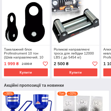
Такелажний блок
Роликові направляючі
Алюм
Profinstrument 10 тон
троса для лебідки 12000
кевл
(Шків направляючий, 10
LBS ( до 5454 кг)
Prof
000 кг)
1 999
2 500
1 1
₴
₴
2 099 ₴
Купити
Купити
Акційні пропозиції та новинки
–38%
Топ
–33%