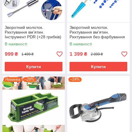
Зворотний молоток.
Зворотний молоток.
Рихтування вм’ятин.
Рихтування вм'ятин.
Інструмент PDR (+28 грибків)
Рихтування без фарбування
В наявності
В наявності
999
1 399
₴
₴
1 499 ₴
2 099 ₴
Купити
Купити
Новинка
–28%
–24%