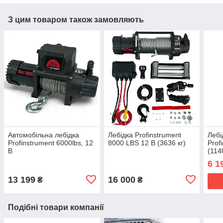
З цим товаром також замовляють
Автомобільна лебідка
Лебідка Profinstrument
Лебі
Profinstrument 6000lbs, 12
8000 LBS 12 В (3636 кг)
Prof
В
(114
квад
6 1
13 199
16 000
₴
₴
Подібні товари компанії