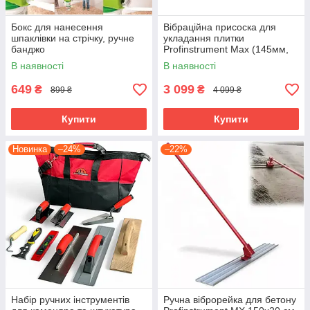
Бокс для нанесення
Вібраційна присоска для
шпаклівки на стрічку, ручне
укладання плитки
банджо
Profinstrument Max (145мм,
12V)
В наявності
В наявності
649
3 099
₴
₴
899 ₴
4 099 ₴
Купити
Купити
Новинка
–24%
–22%
Набір ручних інструментів
Ручна віброрейка для бетону