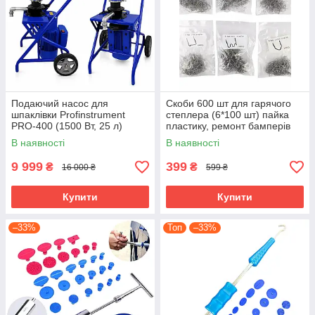
Подаючий насос для
Скоби 600 шт для гарячого
шпаклівки Profinstrument
степлера (6*100 шт) пайка
PRO-400 (1500 Вт, 25 л)
пластику, ремонт бамперів
В наявності
В наявності
9 999
399
₴
₴
16 000 ₴
599 ₴
Купити
Купити
–33%
Топ
–33%