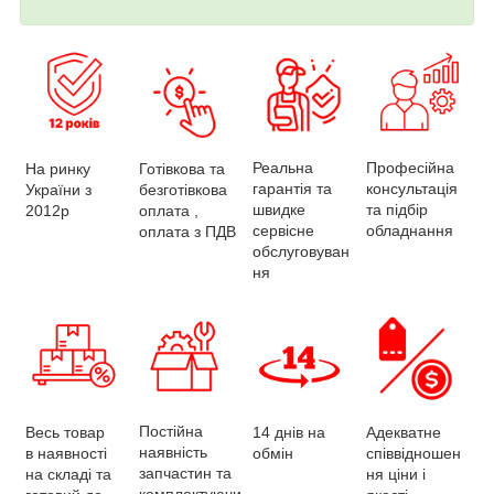
Професійна
Реальна
На ринку
Готівкова та
консультація
гарантія та
України з
безготівкова
та підбір
швидке
2012р
оплата ,
обладнання
сервісне
оплата з ПДВ
обслуговуван
ня
Постійна
Весь товар
Адекватне
14 днів на
наявність
в наявності
співвідношен
обмін
запчастин та
на складі та
ня ціни і