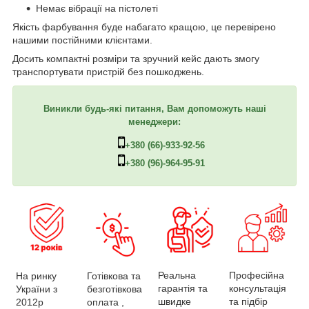
Немає вібрації на пістолеті
Якість фарбування буде набагато кращою, це перевірено
нашими постійними клієнтами.
Досить компактні розміри та зручний кейс дають змогу
транспортувати пристрій без пошкоджень.
Виникли будь-які питання, Вам допоможуть наші
менеджери:
+380 (66)-933-92-56
+380 (96)-964-95-91
Професійна
Реальна
На ринку
Готівкова та
консультація
гарантія та
України з
безготівкова
та підбір
швидке
2012р
оплата ,