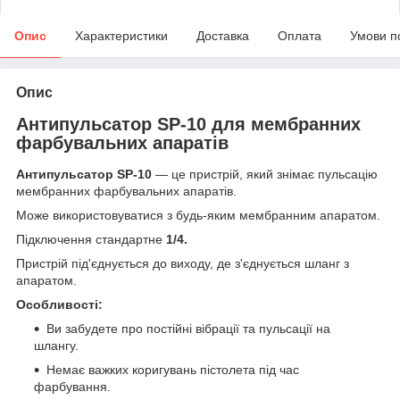
Опис
Характеристики
Доставка
Оплата
Умови п
Опис
Антипульсатор SP-10 для мембранних
фарбувальних апаратів
Антипульсатор SP-10
— це пристрій, який знімає пульсацію
мембранних фарбувальних апаратів.
Може використовуватися з будь-яким мембранним апаратом.
Підключення стандартне
1/4.
Пристрій під'єднується до виходу, де з'єднується шланг з
апаратом.
Особливості:
Ви забудете про постійні вібрації та пульсації на
шлангу.
Немає важких коригувань пістолета під час
фарбування.