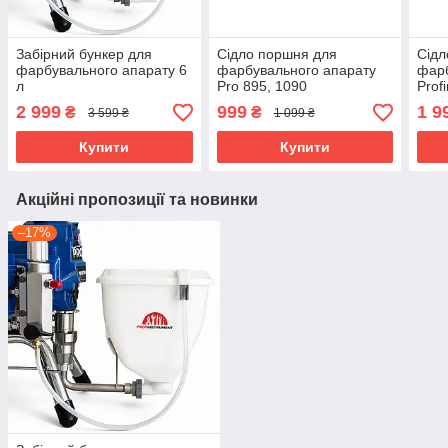
Забірний бункер для
Сідло поршня для
Сідл
фарбувального апарату 6
фарбувального апарату
фарб
л
Pro 895, 1090
Prof
2 999
999
1 9
₴
₴
3 599 ₴
1 099 ₴
Купити
Купити
Акційні пропозиції та новинки
–17%