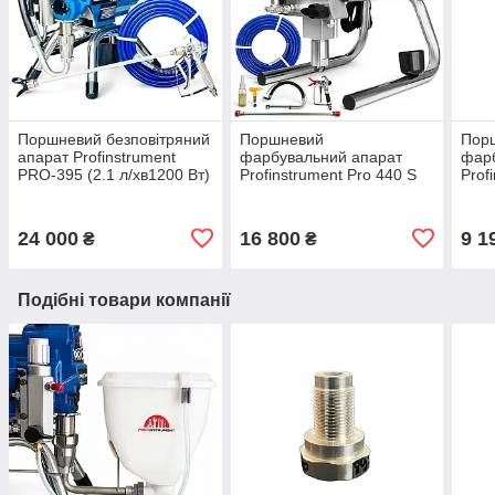
Поршневий безповітряний
Поршневий
Пор
апарат Profinstrument
фарбувальний апарат
фар
PRO-395 (2.1 л/хв1200 Вт)
Profinstrument Pro 440 S
Prof
(2 л/хв 1300 Вт)
(575
24 000
16 800
9 1
₴
₴
Подібні товари компанії