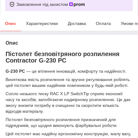
Замовлення під захистом
Опис
Характеристики
Доставка
Оплата
Умови п
Опис
Пістолет безповітряного розпилення
Contractor G-230 PC
G-230 PC
— це втілення інновацій, комфорту та надійності.
Виняткова якість розпилення та зручне регулювання роблять
цей пістолет вашим надійним помічником у будь-якій роботі.
Сопло низького тиску RAC X LP SwitchTip сприяє економії
часу та засобів, запобігаючи надмірному розпиленню. Це дає
змогу знизити потребу в очищенні та скоротити кількість
відходів матеріалу.
Пістолет безповітряного розпилення призначений для
підрядчиків, що щодня виконують фарбувальні роботи.
Цей пістолет має надійну ергономічну конструкцію, малу вагу,