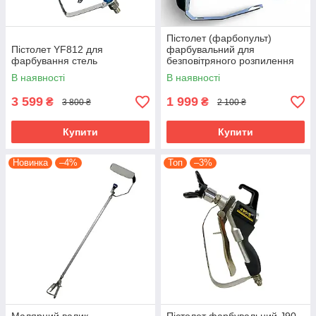
Пістолет (фарбопульт)
Пістолет YF812 для
фарбувальний для
фарбування стель
безповітряного розпилення
Pro 810 (250 бар)
В наявності
В наявності
3 599
1 999
₴
₴
3 800 ₴
2 100 ₴
Купити
Купити
Новинка
–4%
Топ
–3%