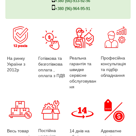
+380 (66)-933-92-56
+380 (96)-964-95-91
Професійна
Реальна
На ринку
Готівкова та
консультація
гарантія та
України з
безготівкова
та підбір
швидке
2012р
оплата ,
обладнання
сервісне
оплата з ПДВ
обслуговуван
ня
Постійна
Весь товар
Адекватне
14 днів на