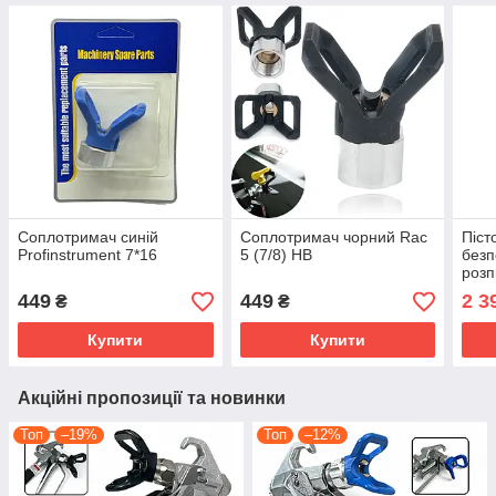
Соплотримач синій
Соплотримач чорний Rac
Піст
Profinstrument 7*16
5 (7/8) HB
безп
роз
Prof
449
449
2 3
₴
₴
Silve
Купити
Купити
Акційні пропозиції та новинки
Топ
–19%
Топ
–12%