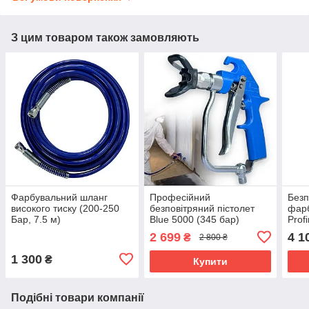
З цим товаром також замовляють
Фарбувальний шланг
Професійний
Безп
високого тиску (200-250
безповітряний пістолет
фарб
Бар, 7.5 м)
Blue 5000 (345 бар)
Prof
816,
2 699
4 1
₴
2 800 ₴
1 300
₴
Купити
Подібні товари компанії