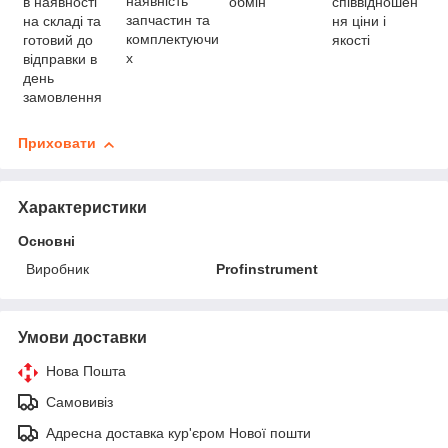
наявність
в наявності
співвідношен
обмін
запчастин та
на складі та
ня ціни і
комплектуючи
готовий до
якості
х
відправки в
день
замовлення
Приховати
Характеристики
Основні
Виробник
Profinstrument
Умови доставки
Нова Пошта
Самовивіз
Адресна доставка кур'єром Нової пошти