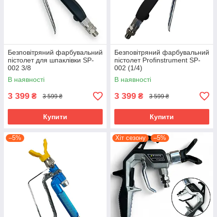
Безповітряний фарбувальний
Безповітряний фарбувальний
пістолет для шпаклівки SP-
пістолет Profinstrument SP-
002 3/8
002 (1/4)
В наявності
В наявності
3 399
3 399
₴
₴
3 599 ₴
3 599 ₴
Купити
Купити
–5%
Хіт сезону
–5%