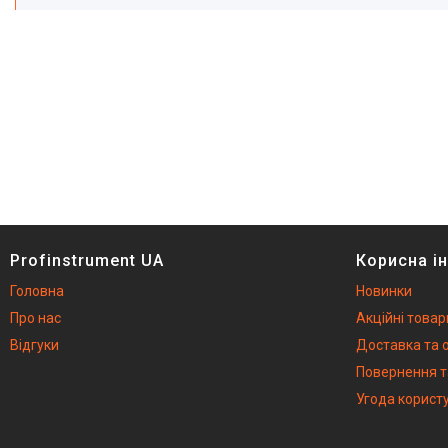
Profinstrument UA
Корисна і
Головна
Новинки
Про нас
Акційні товар
Відгуки
Доставка та 
Повернення т
Угода корист