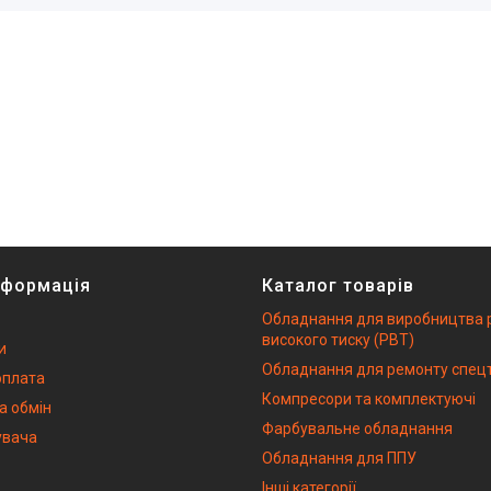
нформація
Каталог товарів
Обладнання для виробництва 
високого тиску (РВТ)
и
Обладнання для ремонту спецт
оплата
Компресори та комплектуючі
а обмін
Фарбувальне обладнання
увача
Обладнання для ППУ
Інші категорії