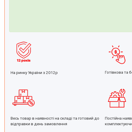
Іонізатори води
Готівкова та б
На ринку України з 2012р
Постійна наяв
Весь товар в наявності на складі та готовий до
комплектуюч
відправки в день замовлення