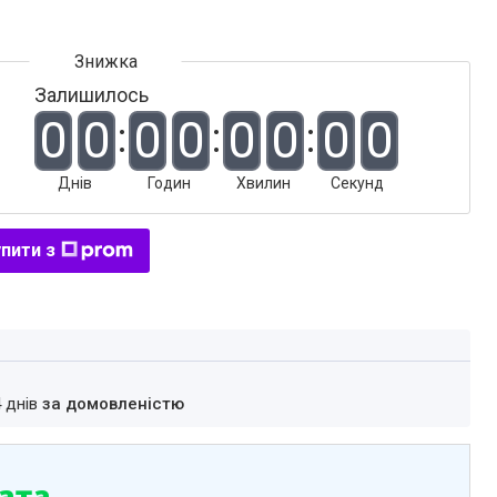
Залишилось
0
0
0
0
0
0
0
0
Днів
Годин
Хвилин
Секунд
пити з
4 днів
за домовленістю