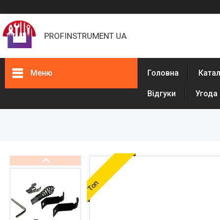
PROFINSTRUMENT UA
Меню
Головна
Ката
Відгуки
Угода
Каталог
Фарбувальне обладнання
Обладнання для штукатурки
Машини для розмітки доріг
Обладнання для ППУ
Обладнання для виробництва
рукавів високого тиску (РВТ)
Топ
Обладнання для бетонних
підлог
Обладнання для прочищення