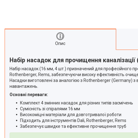
оздоблення стін
Устаткування для
порошкового фарбування
Екскаватори та комплектуючі
Автономні повітряні опалювачі
Швидкомонтажні пістолети
Опис
Обладнання для ремонту
спецтехніки
Набір насадок для прочищення каналізації (
Бурові установки
Набір насадок (16 мм, 4 шт.) призначений для професійного пр
Обладнання для чистки
Rothenberger, Rems, забезпечуючи високу ефективність очище
сонячних панелей
Насадки виготовлені за аналогією з Rothenberger (Germany) з 
навантажень.
Генератори
Основні переваги:
Тельфери та каретки
Комплект 4 змінних насадок для різних типів засмічень
Плазморізи і Зварювальне
Сумісність зі спіралями 16 мм
обладнання
Високоміцні матеріали для довготривалої роботи
Акумуляторний інструмент
Підходить для інструментів Dali, Rothenberger, Rems
Машини для миття підлоги
Забезпечує швидке та ефективне прочищення труб
Акція