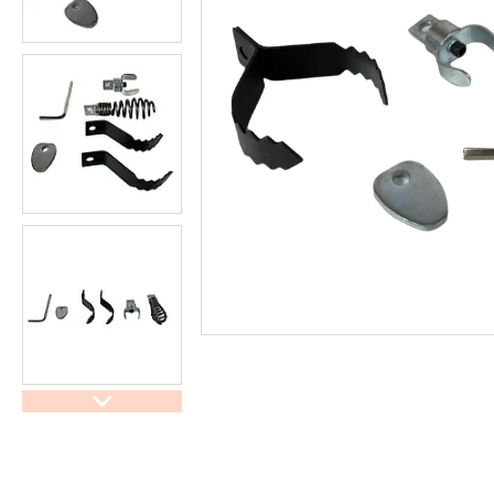
труб
Обладнання для прочистки
вентиляційних систем
Мийки високого тиску
Аксесуари для мийок високого
тиску
Інструменти PDR
Автохімчистка, детейлінг
Компресори та комплектуючі
Фарбування авто
Споттери
Обладнання для СТО
Фени для зварювання ПВХ
Лебідки та комплектуючі OFF-
ROAD
Лазерна зварка та очистка
Плиткорізи та комплектуючі
Інструмент для шліфування та