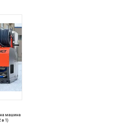
сна машина
 в 1)