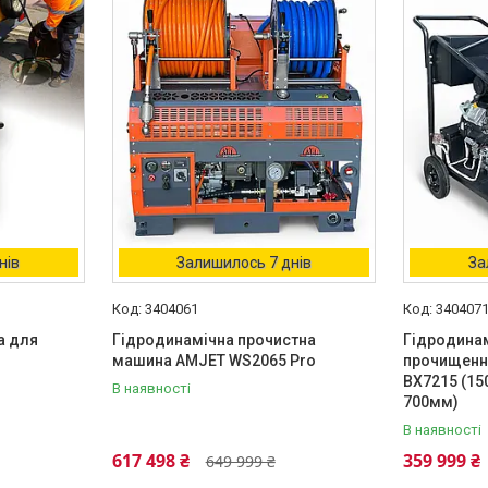
нів
Залишилось 7 днів
За
3404061
340407
а для
Гідродинамічна прочистна
Гідродина
машина AMJET WS2065 Pro
прочищення
BX7215 (15
В наявності
700мм)
В наявності
617 498 ₴
359 999 ₴
649 999 ₴