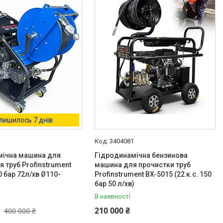
лишилось 7 днів
1
3404081
мічна машина для
Гідродинамічна бензинова
 труб Profinstrument
машина для прочистки труб
0 бар 72л/хв Ø110-
Profinstrument BX-5015 (22 к.с. 150
бар 50 л/хв)
В наявності
210 000 ₴
400 000 ₴