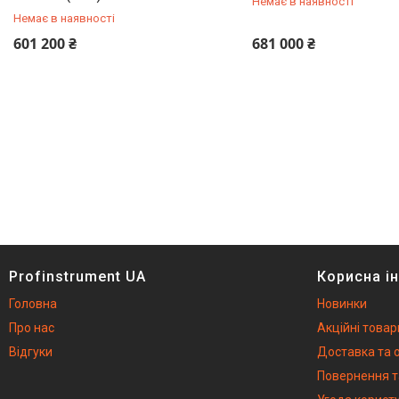
Немає в наявності
Немає в наявності
Обладнання для ремонту
спецтехніки
+380 (66) 933-92-56
+380 (66) 933-92-56
601 200 ₴
681 000 ₴
Бурові установки
Обладнання для чистки
сонячних панелей
Генератори
Тельфери та каретки
Плазморізи і Зварювальне
обладнання
Акумуляторний інструмент
Машини для миття підлоги
Акція
Profinstrument UA
Корисна і
Іонізатори води
Головна
Новинки
Про нас
Акційні товар
Відгуки
Доставка та 
Повернення т