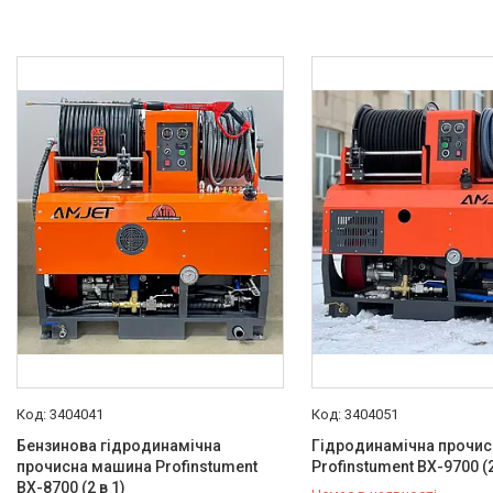
Інструменти PDR
Автохімчистка, детейлінг
Компресори та комплектуючі
Фарбування авто
Споттери
Обладнання для СТО
Фени для зварювання ПВХ
Лебідки та комплектуючі OFF-
ROAD
Лазерна зварка та очистка
Плиткорізи та комплектуючі
Інструмент для шліфування та
оздоблення стін
Устаткування для
порошкового фарбування
3404041
3404051
Екскаватори та комплектуючі
Бензинова гідродинамічна
Гідродинамічна прочи
Автономні повітряні опалювачі
прочисна машина Profinstument
Profinstument ВХ-9700 (2
Швидкомонтажні пістолети
ВХ-8700 (2 в 1)