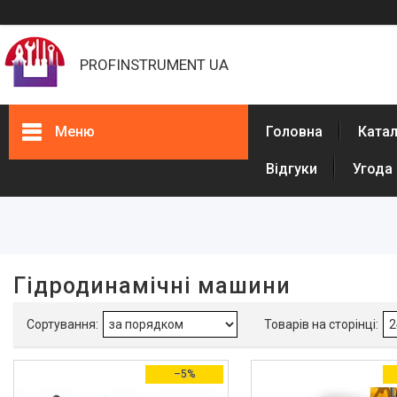
PROFINSTRUMENT UA
Меню
Головна
Ката
Відгуки
Угода
Фільтри
Діапазон цін, ₴
Наявність
Гідродинамічні машини
В наявності
5
Тип двигуна
Бензиновий
1
–5%