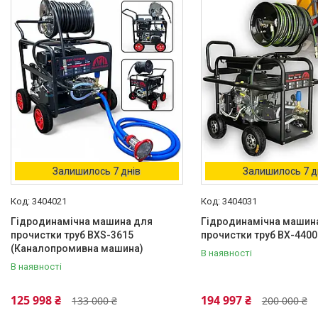
Каталог
Фарбувальне обладнання
Обладнання для штукатурки
Машини для розмітки доріг
Обладнання для ППУ
Обладнання для виробництва
рукавів високого тиску (РВТ)
Залишилось 7 днів
Залишилось 7 д
Обладнання для бетонних
підлог
3404021
3404031
Обладнання для прочищення
труб
Гідродинамічна машина для
Гідродинамічна машин
прочистки труб BXS-3615
прочистки труб ВХ-4400
Обладнання для прочистки
(Каналопромивна машина)
вентиляційних систем
В наявності
В наявності
Мийки високого тиску
Аксесуари для мийок високого
125 998 ₴
194 997 ₴
133 000 ₴
200 000 ₴
тиску