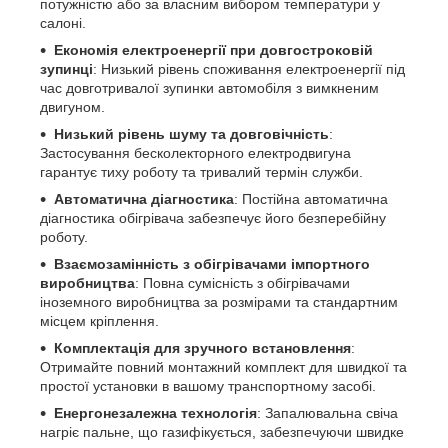
потужністю або за власним вибором температури у
салоні.
Економія електроенергії при довгостроковій
зупинці
: Низький рівень споживання електроенергії під
час довготривалої зупинки автомобіля з вимкненим
двигуном.
Низький рівень шуму та довговічність
:
Застосування бесколекторного електродвигуна
гарантує тиху роботу та тривалий термін служби.
Автоматична діагностика
: Постійна автоматична
діагностика обігрівача забезпечує його безперебійну
роботу.
Взаємозамінність з обігрівачами імпортного
виробництва
: Повна сумісність з обігрівачами
іноземного виробництва за розмірами та стандартним
місцем кріплення.
Комплектація для зручного встановлення
:
Отримайте повний монтажний комплект для швидкої та
простої установки в вашому транспортному засобі.
Енергонезалежна технологія
: Запалювальна свіча
нагріє пальне, що газифікується, забезпечуючи швидке