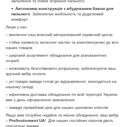
запалення та повне згорання пального.
Автономна конструкція з вбудованим баком для
пального
: Забезпечує мобільність та додатковий
комфорт.
Лише у нас:
– виключно наш власний авторизований сервісний центр;
– стійка наявність запасних частин та комплектуючих до всіх
наших товарів;
– широкий асортимент обладнання для різноманітних
потреб;
– можливість безготівкового розрахунку, забезпечуючи ваш
зручний вибір оплати;
– усі товари завжди готові до відправлення, знаходяться на
нашому складі;
– ефективна доставка обладнання по всій території України
вже у день оформлення замовлення;
– завжди привабливі ціни для наших шановних клієнтів.
Якщо вам потрібне надійне та якісне обладнання, ваш вибір
–
Profinstrument UA
! Для наших постійних клієнтів діють
спеціальні знижки.